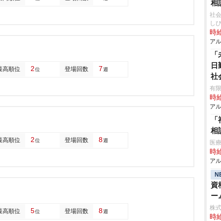
相
社
し
時給
アル
「
日
2
7
最高順位
登場回数
位
週
社
有限
時給
アル
「
相
2
8
最高順位
登場回数
位
週
医
時給
アル
N
資
ー
株式
5
8
最高順位
登場回数
位
週
時給