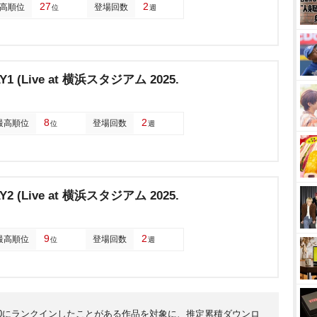
27
2
高順位
登場回数
位
週
(Live at 横浜スタジアム 2025.
8
2
最高順位
登場回数
位
週
(Live at 横浜スタジアム 2025.
9
2
最高順位
登場回数
位
週
50にランクインしたことがある作品を対象に、推定累積ダウンロ