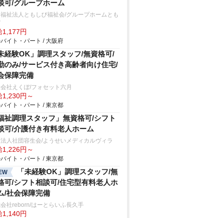
談可/グループホーム
会福祉法人ともしび福祉会/グループホームとも
び
1,177円
バイト・パート / 大阪府
未経験OK」調理スタッフ/無資格可/
勤のみ/サービス付き高齢者向け住宅/
会保障完備
会社えくぼ/フォセット六月
1,230円～
バイト・パート / 東京都
福祉調理スタッフ」無資格可/シフト
談可/介護付き有料老人ホーム
療法人社団容生会/ようせいメディカルヴィラ
1,226円～
バイト・パート / 東京都
「未経験OK」調理スタッフ/無
EW
格可/シフト相談可/住宅型有料老人ホ
ム/社会保障完備
会社reborn/はーとらいふ長久手
1,140円