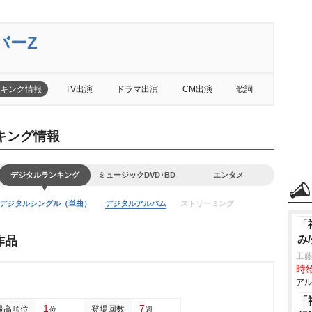
バーZ
キング情報
TV出演
ドラマ出演
CM出演
歌詞
キング情報
デジタルランキング
ミュージックDVD･BD
エンタメ
デジタルシングル（単曲）
デジタルアルバム
ストリーミング
「
み
作品
工藤
時給
アル
「
1
7
最高順位
登場回数
位
週