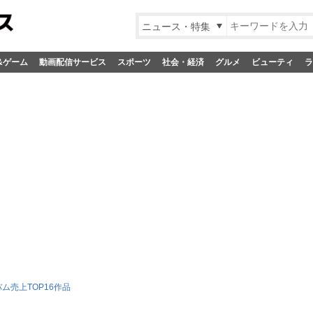
ニュース・特集
&ゲーム
動画配信サービス
スポーツ
社会・経済
グルメ
ビューティ
ラ
ム売上TOP16作品