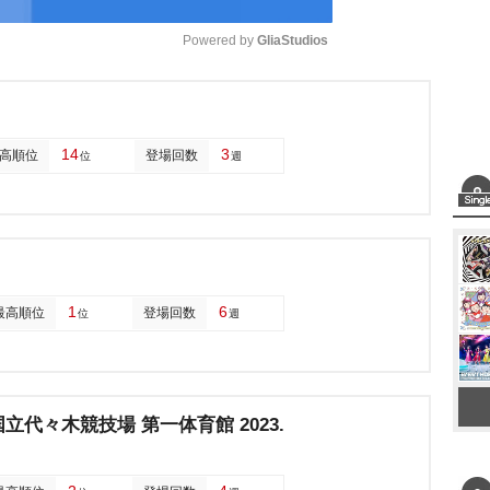
Powered by 
GliaStudios
M
u
14
3
高順位
登場回数
位
週
t
e
1
6
最高順位
登場回数
位
週
 国立代々木競技場 第一体育館 2023.