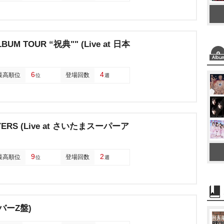
LBUM TOUR “祝典"" (Live at 日本
6
4
最高順位
登場回数
位
週
RS (Live at さいたまスーパーア
9
2
最高順位
登場回数
位
週
バーZ盤)