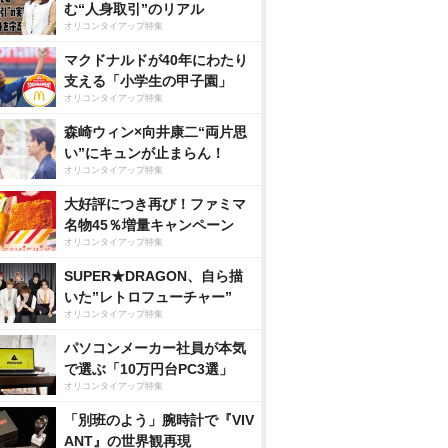
む“人身取引”のリアル
オリコンタイアップ特集
マクドナルドが40年にわたり
支える「小学生の甲子園」
オリコンタイアップ特集
森崎ウィン×向井康二“両片思
い”にキュンが止まらん！
オリコンタイアップ特集
大好評につき再び！ファミマ
名物45％増量キャンペーン
オリコンタイアップ特集
SUPER★DRAGON、自ら描
いた”レトロフューチャー”
オリコンタイアップ特集
パソコンメーカー社員が本気
で選ぶ「10万円台PC3選」
オリコンタイアップ特集
「別班のよう」腕時計で『VIV
ANT』の世界観再現