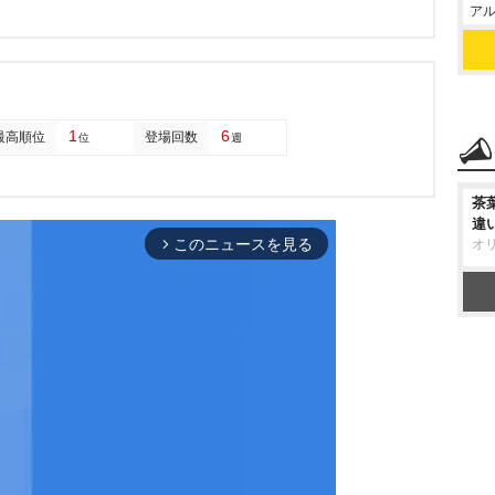
アル
1
6
最高順位
登場回数
位
週
茶
違
このニュースを見る
オ
arrow_forward_ios