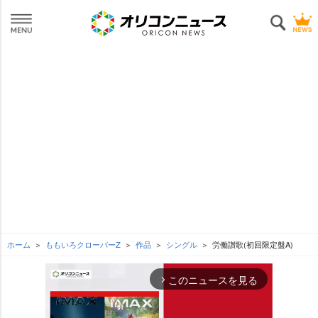
ホーム
ももいろクローバーZ
作品
シングル
労働讃歌(初回限定盤A)
このニュースを見る
arrow_forward_ios