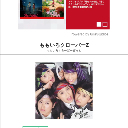
Powered by 
GliaStudios
ももいろクローバーZ
M
ももいろくろーばーぜっと
u
t
e