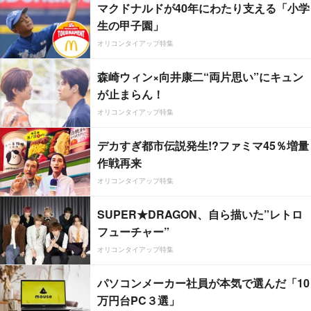
マクドナルドが40年にわたり支える「小学
生の甲子園」
オリコンタイアップ特集
森崎ウィン×向井康二“両片思い”にキュン
が止まらん！
オリコンタイアップ特集
デカすぎ都市伝説発生!?ファミマ45％増量
作戦再来
オリコンタイアップ特集
SUPER★DRAGON、自ら描いた”レトロ
フューチャー”
オリコンタイアップ特集
パソコンメーカー社員が本気で選んだ「10
万円台PC３選」