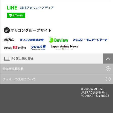
LINEアカウントメディア
PC版に切り替え
禁無断複写転載
クッキーの使用について
© oricon ME inc.
JASRAC許諾番号：
9009642140Y38026