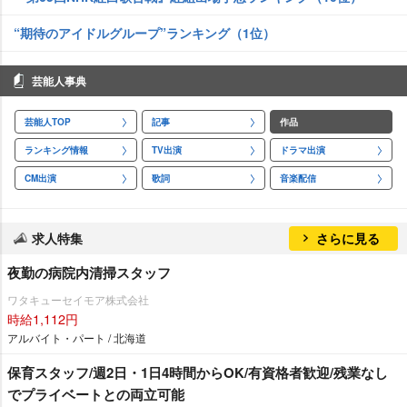
“期待のアイドルグループ”ランキング（1位）
芸能人事典
芸能人TOP
記事
作品
ランキング情報
TV出演
ドラマ出演
CM出演
歌詞
音楽配信
求人特集
さらに見る
夜勤の病院内清掃スタッフ
ワタキューセイモア株式会社
時給1,112円
アルバイト・パート / 北海道
保育スタッフ/週2日・1日4時間からOK/有資格者歓迎/残業なし
でプライベートとの両立可能