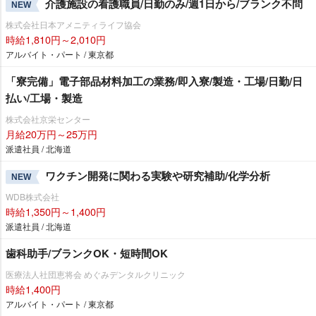
介護施設の看護職員/日勤のみ/週1日から/ブランク不問
NEW
株式会社日本アメニティライフ協会
時給1,810円～2,010円
アルバイト・パート / 東京都
「寮完備」電子部品材料加工の業務/即入寮/製造・工場/日勤/日
払い/工場・製造
株式会社京栄センター
月給20万円～25万円
派遣社員 / 北海道
ワクチン開発に関わる実験や研究補助/化学分析
NEW
WDB株式会社
時給1,350円～1,400円
派遣社員 / 北海道
歯科助手/ブランクOK・短時間OK
医療法人社団恵将会 めぐみデンタルクリニック
時給1,400円
アルバイト・パート / 東京都