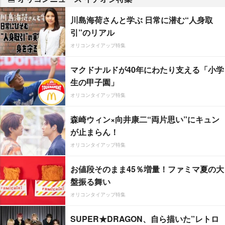
川島海荷さんと学ぶ 日常に潜む“人身取
引”のリアル
オリコンタイアップ特集
マクドナルドが40年にわたり支える「小学
生の甲子園」
オリコンタイアップ特集
森崎ウィン×向井康二“両片思い”にキュン
が止まらん！
オリコンタイアップ特集
お値段そのまま45％増量！ファミマ夏の大
盤振る舞い
オリコンタイアップ特集
SUPER★DRAGON、自ら描いた”レトロ