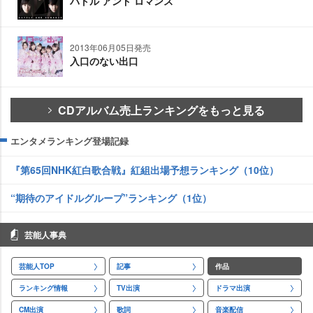
バトル アンド ロマンス
2013年06月05日発売
入口のない出口
CDアルバム売上ランキングをもっと見る
エンタメランキング登場記録
『第65回NHK紅白歌合戦』紅組出場予想ランキング（10位）
“期待のアイドルグループ”ランキング（1位）
芸能人事典
芸能人TOP
記事
作品
ランキング情報
TV出演
ドラマ出演
CM出演
歌詞
音楽配信