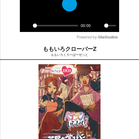
P
l
a
00:00
y
P
M
Powered by 
GliaStudios
l
u
a
t
ももいろクローバーZ
y
e
ももいろくろーばーぜっと