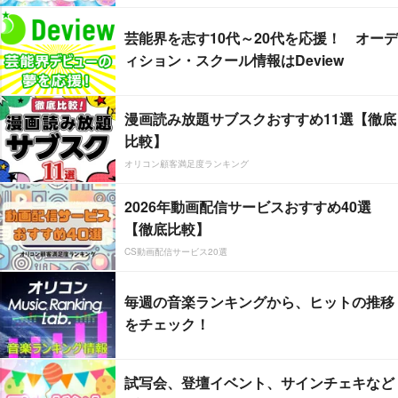
芸能界を志す10代～20代を応援！ オーデ
ィション・スクール情報はDeview
漫画読み放題サブスクおすすめ11選【徹底
比較】
オリコン顧客満足度ランキング
2026年動画配信サービスおすすめ40選
【徹底比較】
CS動画配信サービス20選
毎週の音楽ランキングから、ヒットの推移
をチェック！
試写会、登壇イベント、サインチェキなど