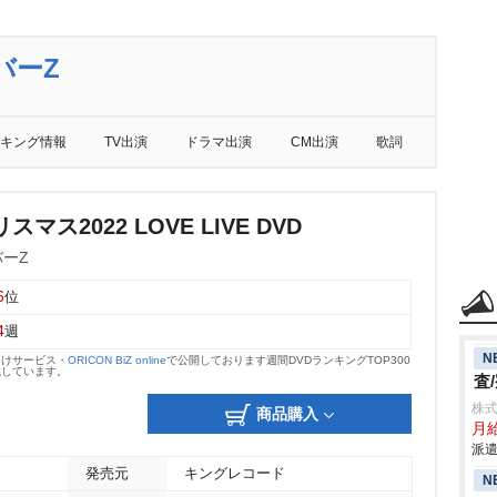
バーZ
キング情報
TV出演
ドラマ出演
CM出演
歌詞
マス2022 LOVE LIVE DVD
ーZ
6
位
4
週
N
向けサービス・
ORICON BiZ online
で公開しております週間DVDランキングTOP300
載しています。
査
株
商品購入
月給
派遣
発売元
キングレコード
N