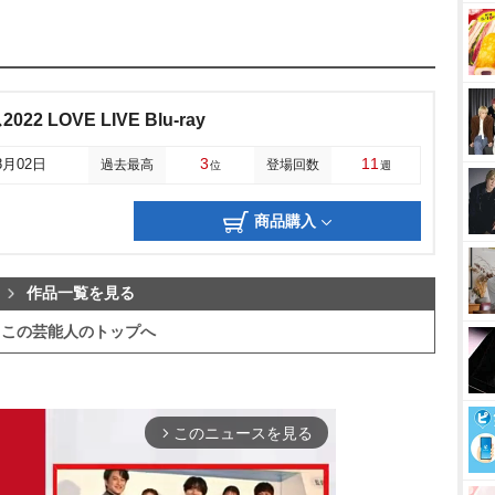
 LOVE LIVE Blu-ray
3
11
8月02日
過去最高
登場回数
位
週
商品購入
作品一覧を見る
この芸能人のトップへ
このニュースを見る
arrow_forward_ios