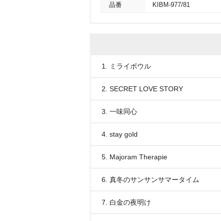
品番
KIBM-977/81
1. ミライボウル
2. SECRET LOVE STORY
3. 一味同心
4. stay gold
5. Majoram Therapie
6. 真冬のサンサンサマータイム
7. 白金の夜明け