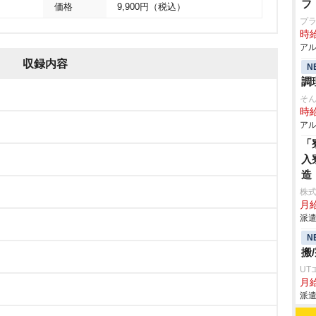
フ
価格
9,900円（税込）
プ
時給
アル
収録内容
N
調
そん
時給
アル
「
入
造
株
月
派遣
N
搬
UT
月給
派遣