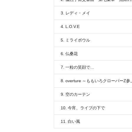
3. レディ・メイ
4. L.O.V.E
5. ミライボウル
6. 仏桑花
7. 一粒の笑顔で…
8. overture ～ももいろクローバーZ参
9. 空のカーテン
10. 今宵、ライブの下で
11. 白い風