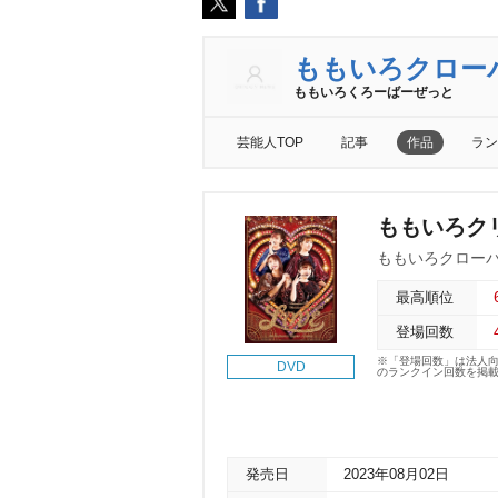
ももいろクロー
ももいろくろーばーぜっと
芸能人TOP
記事
作品
ラン
ももいろクリス
ももいろクローバ
最高順位
登場回数
※「登場回数」は法人
DVD
のランクイン回数を掲
発売日
2023年08月02日