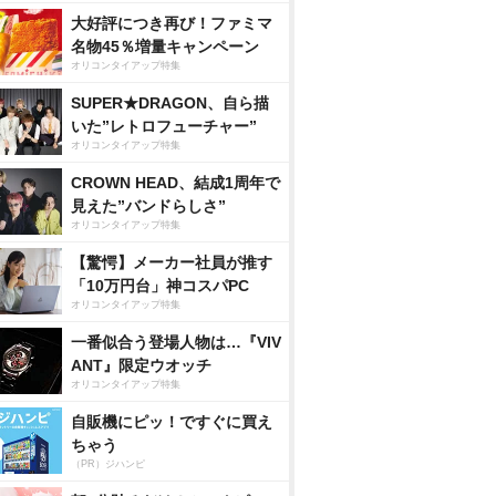
大好評につき再び！ファミマ
名物45％増量キャンペーン
オリコンタイアップ特集
SUPER★DRAGON、自ら描
いた”レトロフューチャー”
オリコンタイアップ特集
CROWN HEAD、結成1周年で
見えた”バンドらしさ”
オリコンタイアップ特集
【驚愕】メーカー社員が推す
「10万円台」神コスパPC
オリコンタイアップ特集
一番似合う登場人物は…『VIV
ANT』限定ウオッチ
オリコンタイアップ特集
自販機にピッ！ですぐに買え
ちゃう
（PR）ジハンピ