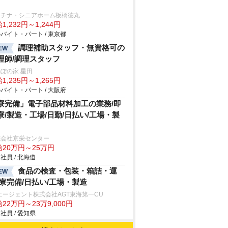
ラチナ・シニアホーム板橋徳丸
1,232円～1,244円
バイト・パート / 東京都
調理補助スタッフ・無資格可の
EW
理師/調理スタッフ
ぽの家 星田
1,235円～1,265円
バイト・パート / 大阪府
寮完備」電子部品材料加工の業務/即
寮/製造・工場/日勤/日払い/工場・製
式会社京栄センター
給20万円～25万円
社員 / 北海道
食品の検査・包装・箱詰・運
EW
/寮完備/日払い/工場・製造
エージェント株式会社AGT東海第一CU
22万円～23万9,000円
社員 / 愛知県