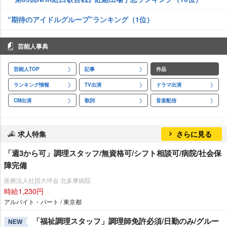
“期待のアイドルグループ”ランキング（1位）
芸能人事典
芸能人TOP
記事
作品
ランキング情報
TV出演
ドラマ出演
CM出演
歌詞
音楽配信
求人特集
さらに見る
「週3から可」調理スタッフ/無資格可/シフト相談可/病院/社会保
障完備
医療法人社団大坪会 北多摩病院
時給1,230円
アルバイト・パート / 東京都
「福祉調理スタッフ」調理師免許必須/日勤のみ/グルー
NEW