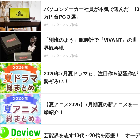
パソコンメーカー社員が本気で選んだ「10
万円台PC３選」
オリコンタイアップ特集
「別班のよう」腕時計で『VIVANT』の世
界観再現
オリコンタイアップ特集
2026年7月夏ドラマも、注目作＆話題作が
勢ぞろい！
【夏アニメ2026】7月期夏の新アニメを一
挙紹介！
芸能界を志す10代～20代を応援！ オーデ