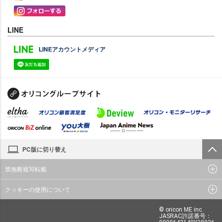
LINE
LINEアカウントメディア
PC版に切り替え
禁無断複写転載
クッキーの使用について
© oricon ME inc.
JASRAC許諾番号：