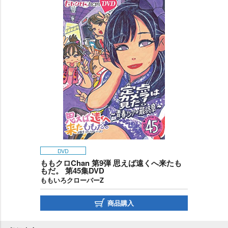
DVD
ももクロChan 第9弾 思えば遠くへ来たも
もだ。 第45集DVD
ももいろクローバーZ
商品購入