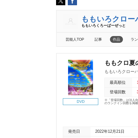
ももいろクロー
ももいろくろーばーぜっと
芸能人TOP
記事
作品
ラン
ももクロ夏のバ
ももいろクローバ
最高順位
登場回数
※「登場回数」は法人
DVD
のランクイン回数を掲
発売日
2022年12月21日