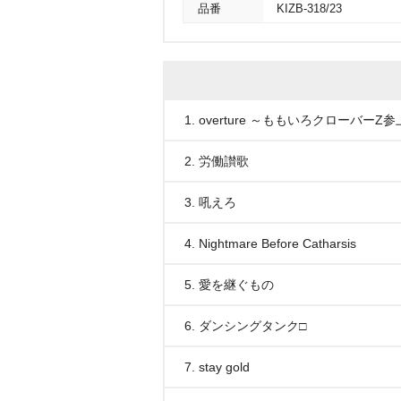
品番
KIZB-318/23
1. overture ～ももいろクローバーZ参
2. 労働讃歌
3. 吼えろ
4. Nightmare Before Catharsis
5. 愛を継ぐもの
6. ダンシングタンク□
7. stay gold