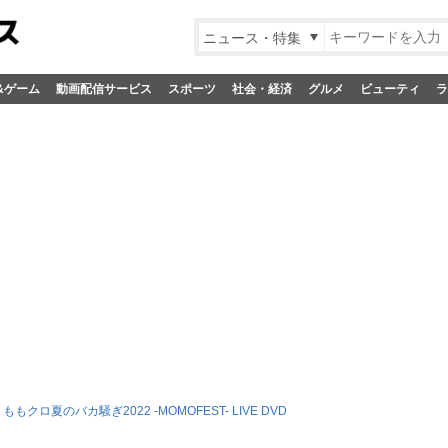
ニュース・特集
&ゲーム
動画配信サービス
スポーツ
社会・経済
グルメ
ビューティ
ラ
ももクロ夏のバカ騒ぎ2022 -MOMOFEST- LIVE DVD