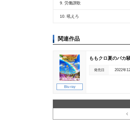
9. 労働讃歌
10. 吼えろ
関連作品
ももクロ夏のバカ騒ぎ202
発売日
2022年1
Blu-ray