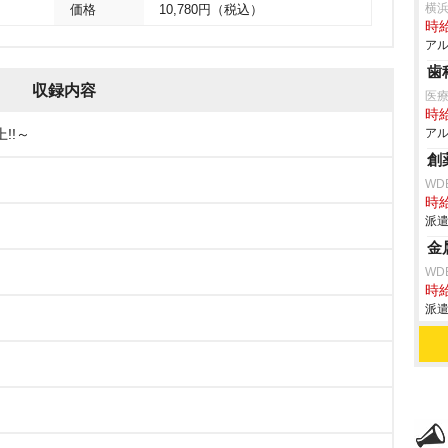
横
価格
10,780円（税込）
時給
アル
歯
収録内容
医
時給
上!!～
アル
創
WD
時給
派遣
金
WD
時給
派遣