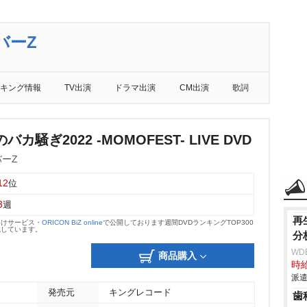
バーZ
キング情報
TV出演
ドラマ出演
CM出演
歌詞
カ騒ぎ2022 -MOMOFEST- LIVE DVD
ーZ
12
位
3
週
再
向けサービス・
ORICON BiZ online
で公開しております週間DVDランキングTOP300
載しています。
分
WD
商品購入
時給
派遣
発売元
キングレコード
歯