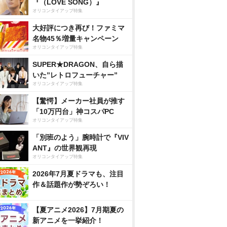
『（LOVE SONG）』
オリコンタイアップ特集
大好評につき再び！ファミマ
名物45％増量キャンペーン
オリコンタイアップ特集
SUPER★DRAGON、自ら描
いた”レトロフューチャー”
オリコンタイアップ特集
【驚愕】メーカー社員が推す
「10万円台」神コスパPC
オリコンタイアップ特集
「別班のよう」腕時計で『VIV
ANT』の世界観再現
オリコンタイアップ特集
2026年7月夏ドラマも、注目
作＆話題作が勢ぞろい！
【夏アニメ2026】7月期夏の
新アニメを一挙紹介！