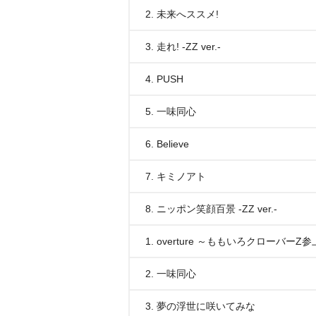
2. 未来へススメ!
3. 走れ! -ZZ ver.-
4. PUSH
5. 一味同心
6. Believe
7. キミノアト
8. ニッポン笑顔百景 -ZZ ver.-
1. overture ～ももいろクローバーZ参
2. 一味同心
3. 夢の浮世に咲いてみな