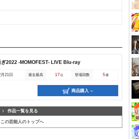
2 -MOMOFEST- LIVE Blu-ray
17
5
2月21日
過去最高
登場回数
位
週
商品購入
作品一覧を見る
この芸能人のトップへ