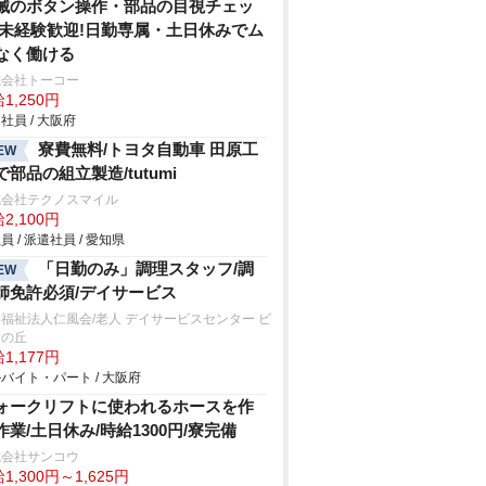
械のボタン操作・部品の目視チェッ
/未経験歓迎!日勤専属・土日休みでム
なく働ける
式会社トーコー
1,250円
社員 / 大阪府
寮費無料/トヨタ自動車 田原工
EW
で部品の組立製造/tutumi
式会社テクノスマイル
2,100円
員 / 派遣社員 / 愛知県
「日勤のみ」調理スタッフ/調
EW
師免許必須/デイサービス
福祉法人仁風会/老人 デイサービスセンター ビ
スの丘
1,177円
バイト・パート / 大阪府
ォークリフトに使われるホースを作
作業/土日休み/時給1300円/寮完備
式会社サンコウ
1,300円～1,625円