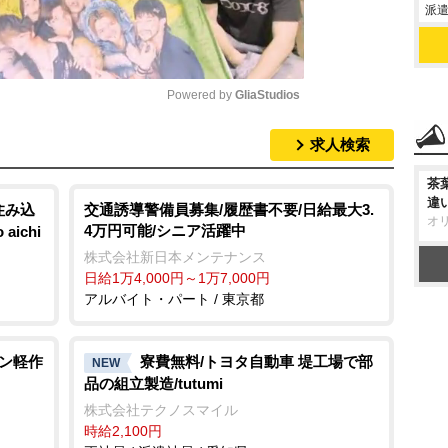
派遣
Powered by 
GliaStudios
求人検索
M
u
茶
違
t
住み込
交通誘導警備員募集/履歴書不要/日給最大3.
オ
4万円可能/シニア活躍中
ichi
e
株式会社新日本メンテナンス
日給1万4,000円～1万7,000円
アルバイト・パート / 東京都
タン軽作
寮費無料/トヨタ自動車 堤工場で部
NEW
品の組立製造/tutumi
株式会社テクノスマイル
時給2,100円