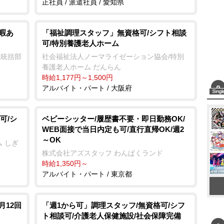
正社員 / 派遣社員 / 愛知県
暇あ
「福祉調理スタッフ」無資格可/シフト相談
可/特別養護老人ホーム
業統括部
社会福祉法人ノーマライゼーション協会/特別
養護老人ホーム だんらん
時給1,177円～1,500円
アルバイト・パート / 大阪府
可/シ
ベビーシッター/履歴書不要・即日勤務OK/
WEB面接で当日内定も可/直行直帰OK/週2
～OK
 しぎ
株式会社アズスタッフ わんぱくランド
時給1,350円～
アルバイト・パート / 東京都
月12回
「週1から可」調理スタッフ/無資格可/シフ
ト相談可/介護老人保健施設/社会保障完備