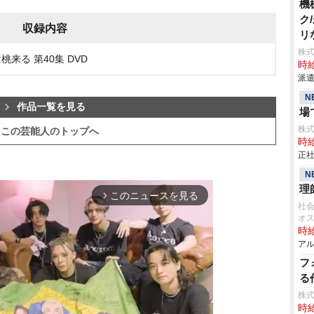
機
ク
収録内容
リ
株
桃来る 第40集 DVD
時給
派遣
N
作品一覧を見る
場
株
この芸能人のトップへ
時給
正社
N
理
このニュースを見る
arrow_forward_ios
社会
オ
時給
アル
フ
る
株
時給