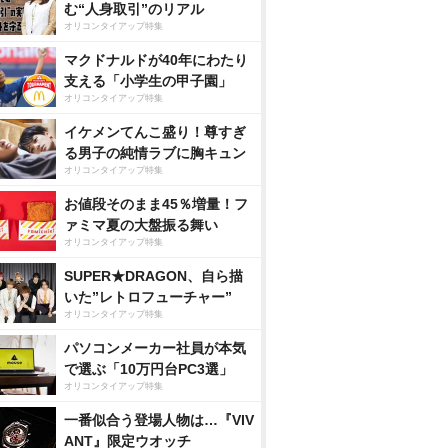
む“人身取引”のリアル
オリコンタイアップ特集
マクドナルドが40年にわたり
支える「小学生の甲子園」
オリコンタイアップ特集
イケメンてんこ盛り！尊すぎ
る男子の純情ラブに胸キュン
オリコンタイアップ特集
お値段そのまま45％増量！フ
ァミマ夏の大盤振る舞い
オリコンタイアップ特集
SUPER★DRAGON、自ら描
いた”レトロフューチャー”
オリコンタイアップ特集
パソコンメーカー社員が本気
で選ぶ「10万円台PC3選」
オリコンタイアップ特集
一番似合う登場人物は…『VIV
ANT』限定ウオッチ