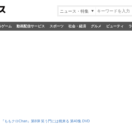
ニュース・特集
&ゲーム
動画配信サービス
スポーツ
社会・経済
グルメ
ビューティ
ラ
『ももクロChan』第8弾 笑う門には桃来る 第40集 DVD