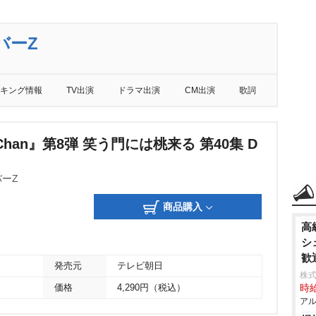
バーZ
キング情報
TV出演
ドラマ出演
CM出演
歌詞
han』第8弾 笑う門には桃来る 第40集 D
ーZ
商品購入
高
シ
歓
発売元
テレビ朝日
株
価格
4,290円（税込）
時給
アル