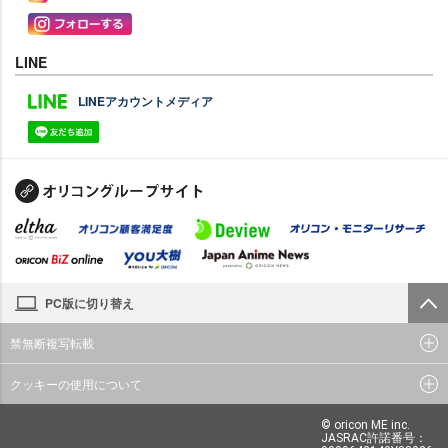
LINE
LINEアカウントメディア
PC版に切り替え
禁無断複写転載
クッキーの使用について
© oricon ME inc.
JASRAC許諾番号：