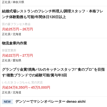
正社員 / 神奈川県
結婚式場レストランのフレンチ料理人/調理スタッフ・本格フレ
ンチ体験勤務も可能/年間休日120日以上
宮の森フランセス教会
月給25万円～26万円
正社員 / 北海道
物流倉庫内作業
弥冨営業所
月給22万円～27万円
正社員 / 愛知県
グランプリ金賞!焼鳥バルのキッチンスタッフ/“食のプロ”を目指
す!複数ブランドでの経験可能/賞与年3回
いただきコッコちゃん 宮の沢店
月給34万6,350円～45万5,000円
正社員 / 北海道
デンソーでマシンオペレーター denso aichi
NEW