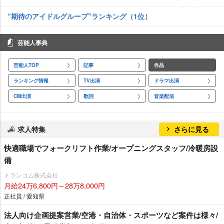
“期待のアイドルグループ”ランキング（1位）
芸能人事典
芸能人TOP
記事
作品
ランキング情報
TV出演
ドラマ出演
CM出演
歌詞
音楽配信
求人特集
さらに見る
快適職場でフォークリフト作業/オープニングスタッフ/冷暖房設
備
トランコム株式会社
月給24万6,800円～28万8,000円
正社員 / 愛知県
法人向け企画提案営業/空港・自治体・スポーツなど案件は様々/