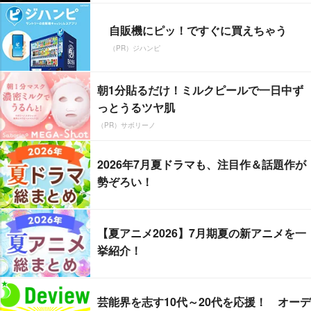
自販機にピッ！ですぐに買えちゃう
（PR）ジハンピ
朝1分貼るだけ！ミルクピールで一日中ず
っとうるツヤ肌
（PR）サボリーノ
2026年7月夏ドラマも、注目作＆話題作が
勢ぞろい！
【夏アニメ2026】7月期夏の新アニメを一
挙紹介！
芸能界を志す10代～20代を応援！ オーデ