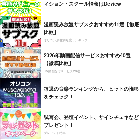
ィション・スクール情報はDeview
漫画読み放題サブスクおすすめ11選【徹底
比較】
オリコン顧客満足度ランキング
2026年動画配信サービスおすすめ40選
【徹底比較】
CS動画配信サービス20選
毎週の音楽ランキングから、ヒットの推移
をチェック！
試写会、登壇イベント、サインチェキなど
プレゼント！
プレゼント特集