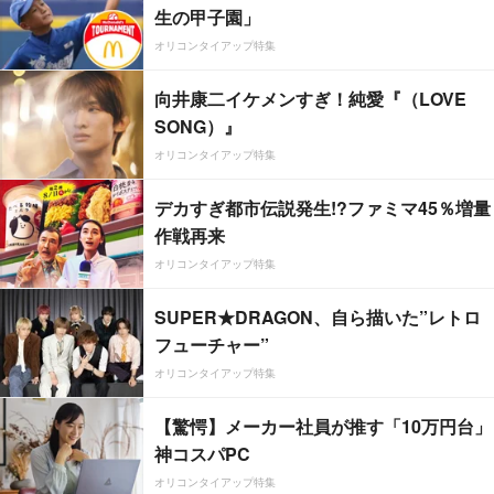
生の甲子園」
オリコンタイアップ特集
向井康二イケメンすぎ！純愛『（LOVE
SONG）』
オリコンタイアップ特集
デカすぎ都市伝説発生!?ファミマ45％増量
作戦再来
オリコンタイアップ特集
SUPER★DRAGON、自ら描いた”レトロ
フューチャー”
オリコンタイアップ特集
【驚愕】メーカー社員が推す「10万円台」
神コスパPC
オリコンタイアップ特集