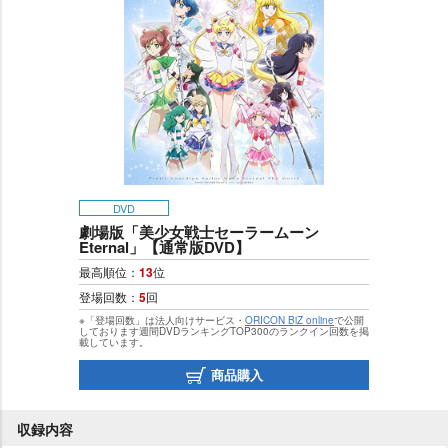
DVD
劇場版「美少女戦士セーラームーン
Eternal」【通常版DVD】
最高順位：
13
位
登場回数：
5
回
※「登場回数」は法人向けサービス・
ORICON BiZ online
で公開
しております週間DVDランキングTOP300のランクイン回数を掲
載しています。
商品購入
収録内容