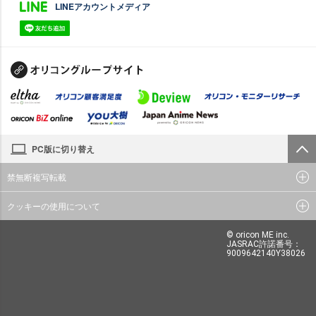
LINEアカウントメディア
PC版に切り替え
禁無断複写転載
クッキーの使用について
© oricon ME inc.
JASRAC許諾番号：
9009642140Y38026