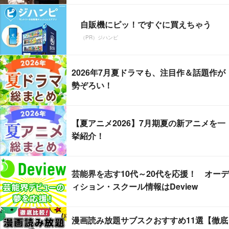
自販機にピッ！ですぐに買えちゃう
（PR）ジハンピ
2026年7月夏ドラマも、注目作＆話題作が
勢ぞろい！
【夏アニメ2026】7月期夏の新アニメを一
挙紹介！
芸能界を志す10代～20代を応援！ オーデ
ィション・スクール情報はDeview
漫画読み放題サブスクおすすめ11選【徹底