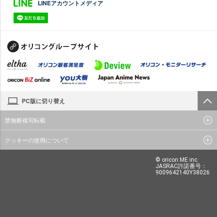
LINEアカウントメディア
PC版に切り替え
禁無断複写転載
クッキーの使用について
© oricon ME inc.
JASRAC許諾番号：
9009642140Y38026