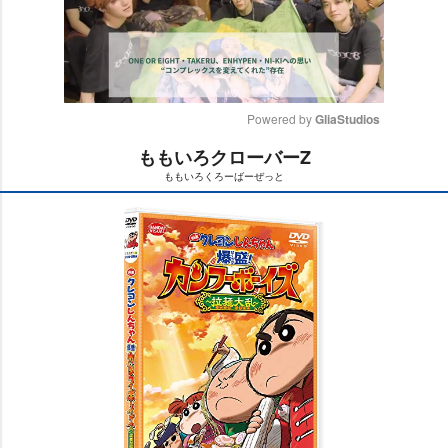
Powered by 
GliaStudios
ももいろクローバーZ
M
ももいろくろーばーぜっと
u
t
e