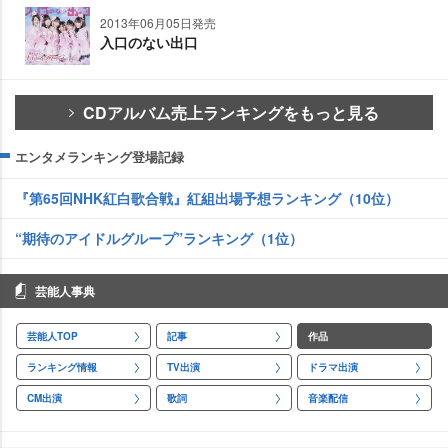
2013年06月05日発売
入口のない出口
CDアルバム売上ランキングをもっと見る
エンタメランキング登場記録
『第65回NHK紅白歌合戦』紅組出場予想ランキング（10位）
“期待のアイドルグループ”ランキング（1位）
芸能人事典
芸能人TOP
記事
作品
ランキング情報
TV出演
ドラマ出演
CM出演
歌詞
音楽配信