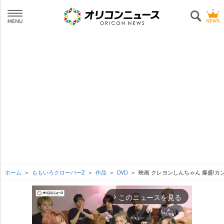
ホーム
ももいろクローバーZ
作品
DVD
映画 クレヨンしんちゃん 爆盛!
このニュースを見る
arrow_forward_ios