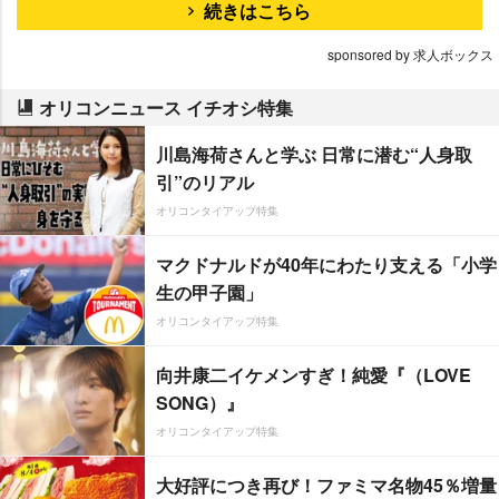
続きはこちら
sponsored by 求人ボックス
オリコンニュース イチオシ特集
川島海荷さんと学ぶ 日常に潜む“人身取
引”のリアル
オリコンタイアップ特集
マクドナルドが40年にわたり支える「小学
生の甲子園」
オリコンタイアップ特集
向井康二イケメンすぎ！純愛『（LOVE
SONG）』
オリコンタイアップ特集
大好評につき再び！ファミマ名物45％増量