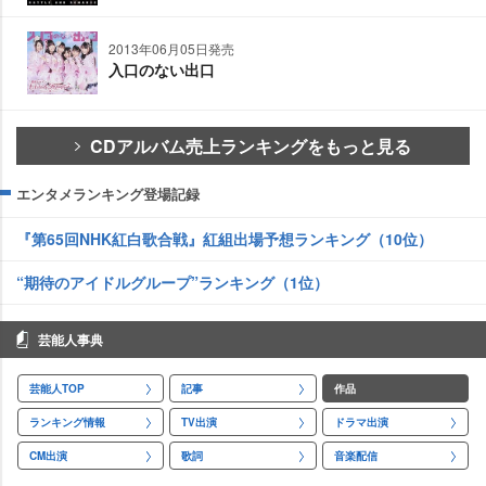
2013年06月05日発売
入口のない出口
CDアルバム売上ランキングをもっと見る
エンタメランキング登場記録
『第65回NHK紅白歌合戦』紅組出場予想ランキング（10位）
“期待のアイドルグループ”ランキング（1位）
芸能人事典
芸能人TOP
記事
作品
ランキング情報
TV出演
ドラマ出演
CM出演
歌詞
音楽配信