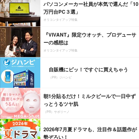
パソコンメーカー社員が本気で選んだ「10
万円台PC３選」
オリコンタイアップ特集
『VIVANT』限定ウオッチ、プロデューサ
ーの感想は
オリコンタイアップ特集
自販機にピッ！ですぐに買えちゃう
（PR）ジハンピ
朝1分貼るだけ！ミルクピールで一日中ず
っとうるツヤ肌
（PR）サボリーノ
2026年7月夏ドラマも、注目作＆話題作が
勢ぞろい！