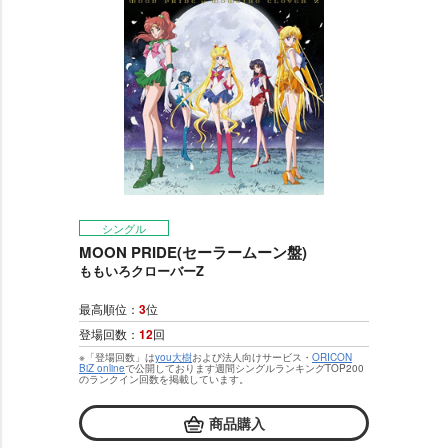
シングル
MOON PRIDE(セーラームーン盤)
ももいろクローバーZ
最高順位：
3
位
登場回数：
12
回
※「登場回数」は
you大樹
および法人向けサービス・
ORICON
BiZ online
で公開しております週間シングルランキングTOP200
のランクイン回数を掲載しています。
商品購入