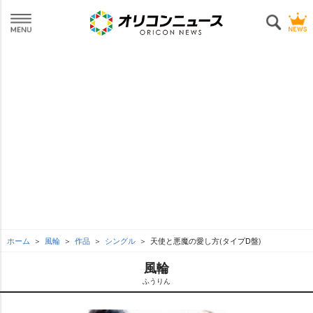
ホーム
風輪
作品
シングル
天使と悪魔の愛し方(タイプD盤)
風輪
ふうりん