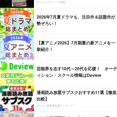
オリコンタイアップ特集
2026年7月夏ドラマも、注目作＆話題作が
勢ぞろい！
【夏アニメ2026】7月期夏の新アニメを一
挙紹介！
芸能界を志す10代～20代を応援！ オーデ
ィション・スクール情報はDeview
漫画読み放題サブスクおすすめ11選【徹底
比較】
オリコン顧客満足度ランキング