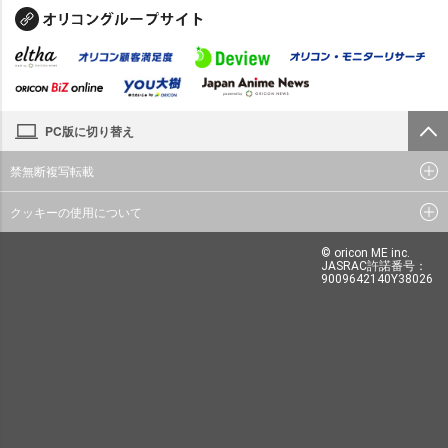
PC版に切り替え
禁無断複写転載
クッキーの使用について
© oricon ME inc.
JASRAC許諾番号：
9009642140Y38026