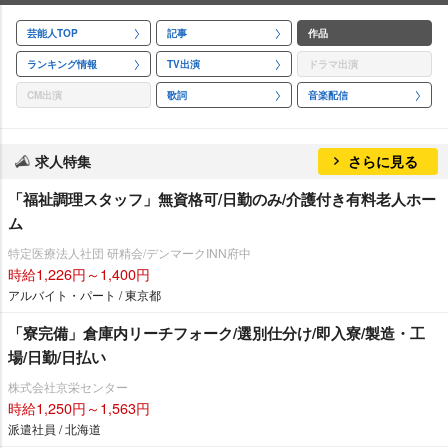
芸能人TOP
記事
作品
ランキング情報
TV出演
ドラマ出演
CM出演
歌詞
音楽配信
求人特集
さらに見る
「福祉調理スタッフ」無資格可/日勤のみ/介護付き有料老人ホー
ム
特定医療法人社団 研精会/デンマークINN府中
時給1,226円～1,400円
アルバイト・パート / 東京都
「寮完備」倉庫内リーチフォーク/選別仕分け/即入寮/製造・工
場/日勤/日払い
株式会社京栄センター
時給1,250円～1,563円
派遣社員 / 北海道