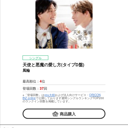
シングル
天使と悪魔の愛し方(タイプD盤)
風輪
最高順位：
4
位
登場回数：
37
回
※「登場回数」は
you大樹
および法人向けサービス・
ORICON
BiZ online
で公開しております週間シングルランキングTOP200
のランクイン回数を掲載しています。
商品購入