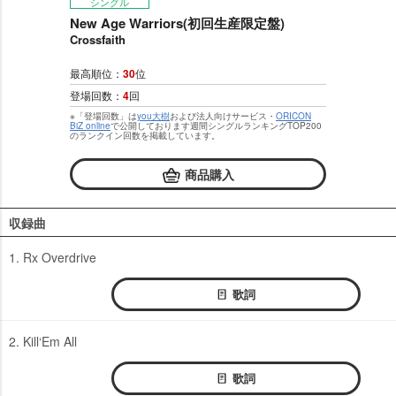
シングル
New Age Warriors(初回生産限定盤)
Crossfaith
最高順位：
30
位
登場回数：
4
回
※「登場回数」は
you大樹
および法人向けサービス・
ORICON
BiZ online
で公開しております週間シングルランキングTOP200
のランクイン回数を掲載しています。
商品購入
収録曲
1. Rx Overdrive
歌詞
2. Kill‘Em All
歌詞