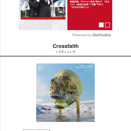
Powered by 
GliaStudios
Crossfaith
M
くろすふぇいす
u
t
e