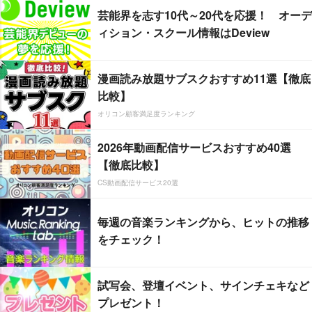
芸能界を志す10代～20代を応援！ オーデ
ィション・スクール情報はDeview
漫画読み放題サブスクおすすめ11選【徹底
比較】
オリコン顧客満足度ランキング
2026年動画配信サービスおすすめ40選
【徹底比較】
CS動画配信サービス20選
毎週の音楽ランキングから、ヒットの推移
をチェック！
試写会、登壇イベント、サインチェキなど
プレゼント！