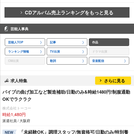
CDアルバム売上ランキングをもっと見る
芸能人事典
芸能人TOP
記事
作品
ランキング情報
TV出演
ドラマ出演
CM出演
歌詞
音楽配信
求人特集
さらに見る
パイプの曲げ加工など製造補助/日勤のみ&時給1480円!制服通勤
OKでラクラク
株式会社トーコー
時給1,480円
派遣社員 / 大阪府
「未経験OK」調理スタッフ/無資格可/日勤のみ/特別養
NEW