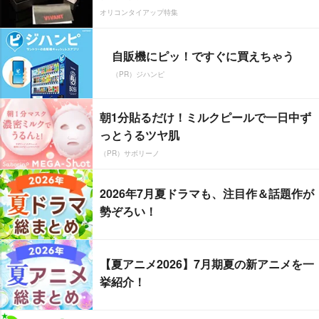
オリコンタイアップ特集
自販機にピッ！ですぐに買えちゃう
（PR）ジハンピ
朝1分貼るだけ！ミルクピールで一日中ず
っとうるツヤ肌
（PR）サボリーノ
2026年7月夏ドラマも、注目作＆話題作が
勢ぞろい！
【夏アニメ2026】7月期夏の新アニメを一
挙紹介！