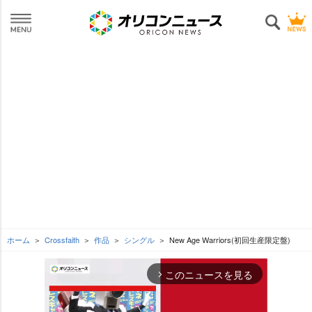
ホーム
Crossfaith
作品
シングル
New Age Warriors(初回生産限定盤)
このニュースを見る
arrow_forward_ios