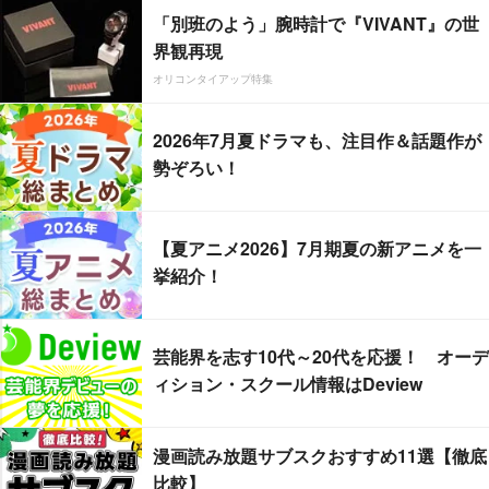
「別班のよう」腕時計で『VIVANT』の世
界観再現
オリコンタイアップ特集
2026年7月夏ドラマも、注目作＆話題作が
勢ぞろい！
【夏アニメ2026】7月期夏の新アニメを一
挙紹介！
芸能界を志す10代～20代を応援！ オーデ
ィション・スクール情報はDeview
漫画読み放題サブスクおすすめ11選【徹底
比較】