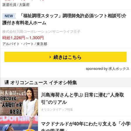
派遣社員 / 大阪府
「福祉調理スタッフ」調理師免許必須/シフト相談可/介
NEW
護付き有料老人ホーム
株式会社川島コーポレーション/サニーライフ王子
時給1,226円～1,300円
アルバイト・パート / 東京都
続きはこちら
sponsored by 求人ボックス
オリコンニュース イチオシ特集
川島海荷さんと学ぶ 日常に潜む“人身取
引”のリアル
オリコンタイアップ特集
マクドナルドが40年にわたり支える「小学
生の甲子園」