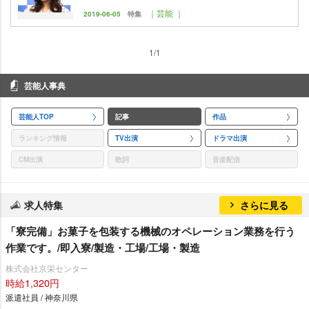
｜芸能 ｜
2019-06-05
特集
1/1
芸能人事典
芸能人TOP
記事
作品
ランキング情報
TV出演
ドラマ出演
CM出演
歌詞
音楽配信
求人特集
さらに見る
「寮完備」お菓子を包装する機械のオペレーション業務を行う
作業です。/即入寮/製造・工場/工場・製造
株式会社京栄センター
時給1,320円
派遣社員 / 神奈川県