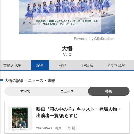
Powered by 
GliaStudios
大悟
M
だいご
u
t
芸能人TOP
記事
作品
TV出演
ドラマ出演
e
大悟の記事・ニュース・速報
すべて
ニュース
特集
映画『箱の中の羊』キャスト・登場人物・
出演者一覧/あらすじ
｜映画｜
2026-05-29
特集