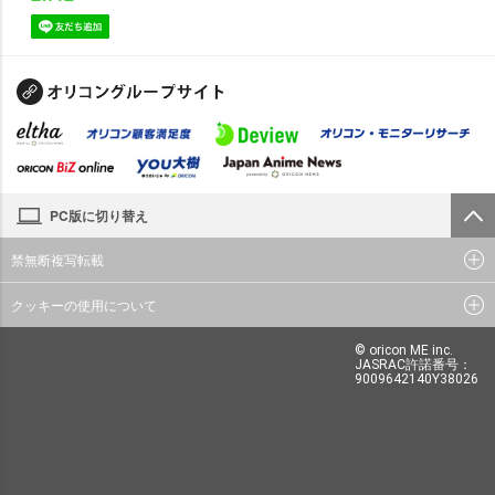
PC版に切り替え
禁無断複写転載
クッキーの使用について
© oricon ME inc.
JASRAC許諾番号：
9009642140Y38026