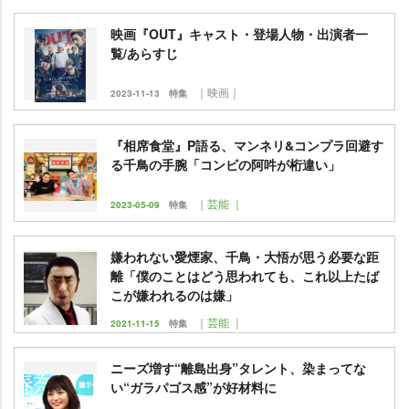
映画『OUT』キャスト・登場人物・出演者一
覧/あらすじ
｜映画｜
2023-11-13
特集
『相席食堂』P語る、マンネリ&コンプラ回避す
る千鳥の手腕「コンビの阿吽が桁違い」
｜芸能 ｜
2023-05-09
特集
嫌われない愛煙家、千鳥・大悟が思う必要な距
離「僕のことはどう思われても、これ以上たば
こが嫌われるのは嫌」
｜芸能 ｜
2021-11-15
特集
ニーズ増す“離島出身”タレント、染まってな
い“ガラパゴス感”が好材料に