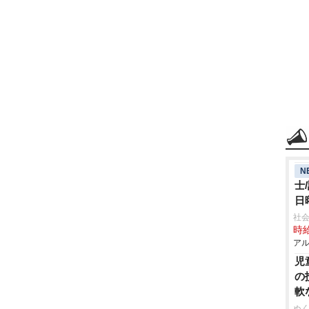
N
士
日
社会
時給
アル
児
の
軟
ぬく