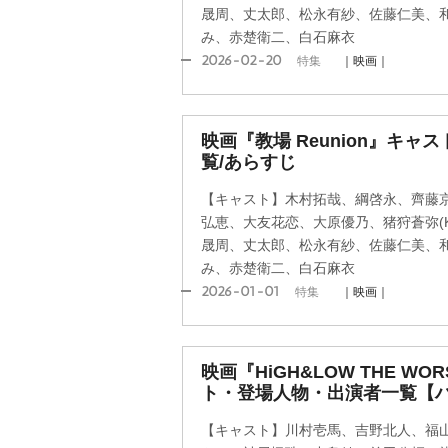
晟周、丈太郎、松永有紗、佐藤仁美、
み、赤楚衛二、白石麻衣
2026-02-20
特集
｜映画｜
映画『教場 Reunion』キ
覧/あらすじ
【キャスト】木村拓哉、綱啓永、齊藤
弘恵、大友花恋、大原優乃、猪狩蒼弥(KE
晟周、丈太郎、松永有紗、佐藤仁美、
み、赤楚衛二、白石麻衣
2026-01-01
特集
｜映画｜
映画『HiGH&LOW THE WO
ト・登場人物・出演者一覧【
【キャスト】川村壱馬、吉野北人、福