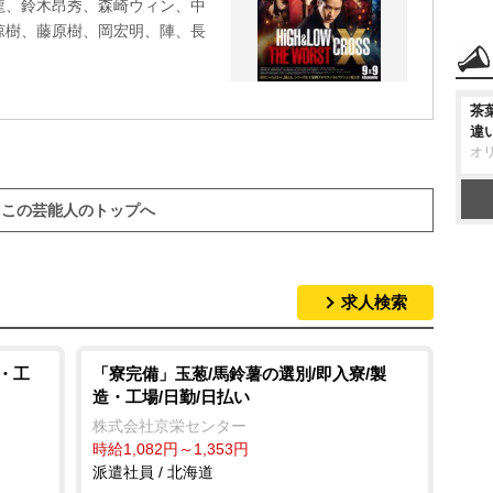
龍、鈴木昂秀、森崎ウィン、中
涼樹、藤原樹、岡宏明、陣、長
茶
違
オ
この芸能人のトップへ
求人検索
・工
「寮完備」玉葱/馬鈴薯の選別/即入寮/製
造・工場/日勤/日払い
株式会社京栄センター
時給1,082円～1,353円
派遣社員 / 北海道