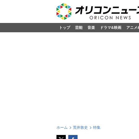
トップ
芸能
音楽
ドラマ&映画
アニメ
ホーム
荒井敦史
特集