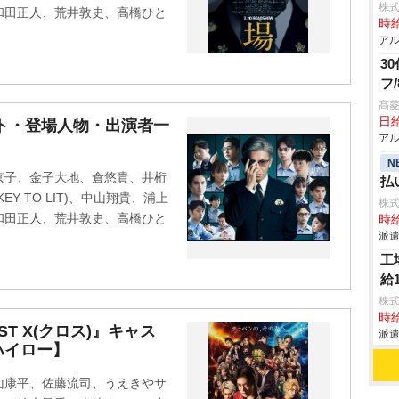
株式
和田正人、荒井敦史、高橋ひと
時給
アル
3
フ
髙
日給
ャスト・登場人物・出演者一
アル
N
京子、金子大地、倉悠貴、井桁
払
Y TO LIT)、中山翔貴、浦上
株
和田正人、荒井敦史、高橋ひと
時給
派遣
工
給
株
時給
RST X(クロス)』キャス
派遣
ハイロー】
山康平、佐藤流司、うえきやサ