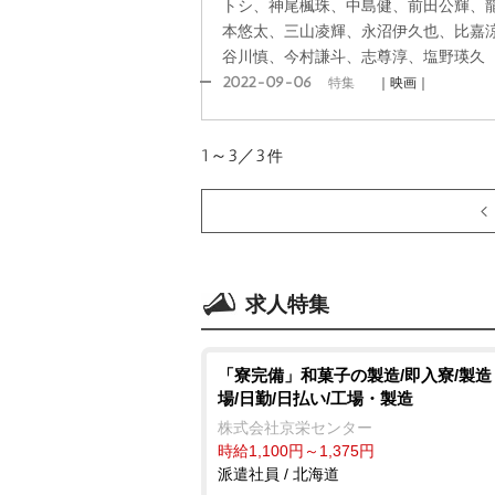
トシ、神尾楓珠、中島健、前田公輝、
本悠太、三山凌輝、永沼伊久也、比嘉
谷川慎、今村謙斗、志尊淳、塩野瑛久
2022-09-06
特集
｜映画｜
1～3／3
件
求人特集
「寮完備」和菓子の製造/即入寮/製造
場/日勤/日払い/工場・製造
株式会社京栄センター
時給1,100円～1,375円
派遣社員 / 北海道