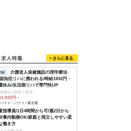
さらに見る
介護老人保健施設の理学療法
EW
/認知症リハに携われる/時給1932円・
曜休み/生活期リハで専門性UP
医療法人財団 仁医会
1,932円～
バイト・パート / 東京都
童指導員/1日4時間から可/週2日から
扶養内勤務OK/家庭と両立しやすい柔
な働き方
もりの森 北光