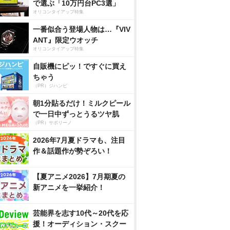
で選ぶ「10万円台PC3選」
オリコンタイアップ特集
一番似合う登場人物は…『VIV
ANT』限定ウオッチ
オリコンタイアップ特集
自販機にピッ！ですぐに買え
ちゃう
（PR）ジハンピ
朝1分貼るだけ！ミルクピール
で一日中ずっとうるツヤ肌
（PR）サボリーノ
2026年7月夏ドラマも、注目
作＆話題作が勢ぞろい！
【夏アニメ2026】7月期夏の
新アニメを一挙紹介！
芸能界を志す10代～20代を応
援！オーディション・スクー