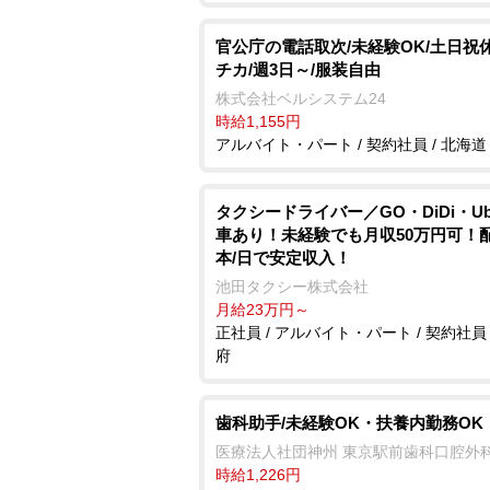
官公庁の電話取次/未経験OK/土日祝休
チカ/週3日～/服装自由
株式会社ベルシステム24
時給1,155円
アルバイト・パート / 契約社員 / 北海道
タクシードライバー／GO・DiDi・Ub
車あり！未経験でも月収50万円可！配
本/日で安定収入！
池田タクシー株式会社
月給23万円～
正社員 / アルバイト・パート / 契約社員 
府
歯科助手/未経験OK・扶養内勤務OK
医療法人社団神州 東京駅前歯科口腔外
時給1,226円