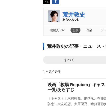
荒井敦史
あらいあつし
芸能人TOP
記事
作品
ラン
荒井敦史の記事・ニュース・
すべて
1～3／3
件
映画『教場 Requiem』キ
一覧/あらすじ
【キャスト】木村拓哉、綱啓永、齊藤
弘恵、大友花恋、大原優乃、猪狩蒼弥(KE