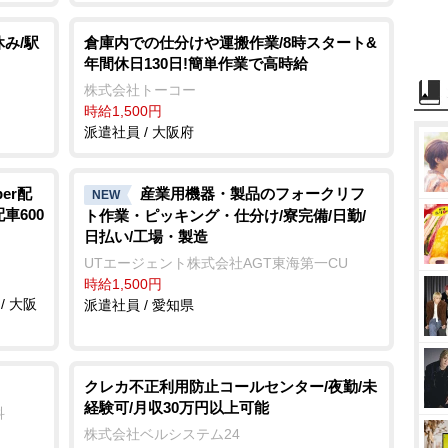
み/駅
倉庫内での仕分けや運搬作業/8時スタート&
年間休日130日!簡単作業で高時給
株式会社トーコー
時給1,500円
派遣社員 / 大阪府
er配
産業用機器・製品のフォークリフ
NEW
車600
ト作業・ピッキング・仕分け/寮完備/日勤/
日払い/工場・製造
UTエージェント株式会社AGT東海第一CU
時給1,500円
/ 大阪
派遣社員 / 愛知県
クレカ不正利用防止コールセンター/夜勤/未
経験可/月収30万円以上可能
科
株式会社ベルシステム24