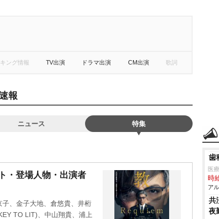
キング情報
TV出演
ドラマ出演
CM出演
歌詞
速報
ニュース
特集
歯
医
ャスト・登場人物・出演者
時給
アル
共
京子、金子大地、倉悠貴、井桁
夜
Y TO LIT)、中山翔貴、浦上