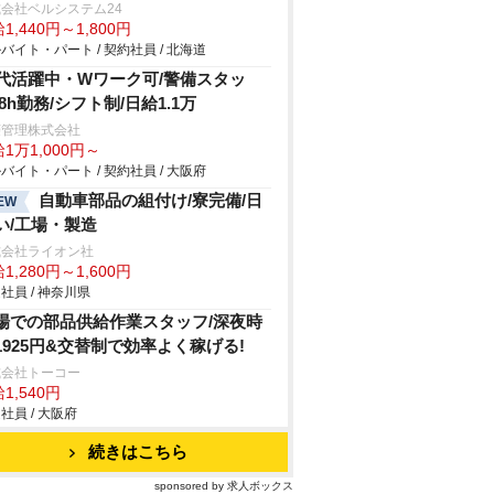
会社ベルシステム24
1,440円～1,800円
バイト・パート / 契約社員 / 北海道
0代活躍中・Wワーク可/警備スタッ
/8h勤務/シフト制/日給1.1万
菱管理株式会社
1万1,000円～
バイト・パート / 契約社員 / 大阪府
自動車部品の組付け/寮完備/日
EW
い/工場・製造
式会社ライオン社
1,280円～1,600円
社員 / 神奈川県
場での部品供給作業スタッフ/深夜時
1925円&交替制で効率よく稼げる!
式会社トーコー
1,540円
社員 / 大阪府
続きはこちら
sponsored by 求人ボックス