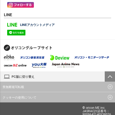
LINE
LINEアカウントメディア
PC版に切り替え
禁無断複写転載
クッキーの使用について
© oricon ME inc.
JASRAC許諾番号：
9009642140Y38026