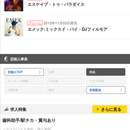
エスケイプ・トゥ・パラダイス
2012年11月03日発売
アルバム
エメック:ミックスド・バイ・DJフィルモア
芸能人事典
芸能人TOP
記事
作品
ランキング情報
TV出演
ドラマ出演
CM出演
歌詞
音楽配信
求人特集
さらに見る
歯科助手/駅チカ・賞与あり
ノガタおひさま歯科・矯正歯科