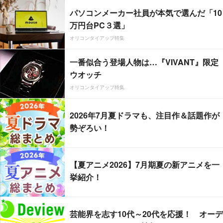
パソコンメーカー社員が本気で選んだ「10
万円台PC３選」
オリコンタイアップ特集
一番似合う登場人物は…『VIVANT』限定
ウオッチ
オリコンタイアップ特集
2026年7月夏ドラマも、注目作＆話題作が
勢ぞろい！
【夏アニメ2026】7月期夏の新アニメを一
挙紹介！
芸能界を志す10代～20代を応援！ オーデ