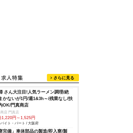
さらに見る
婦 さん大注目!人気ラーメン調理/絶
まかないが1円/週1&3h～/残業なし/扶
内OK/門真商店
商店 門真店
1,220円～1,525円
バイト・パート / 大阪府
寮完備」車体部品の製造/即入寮/製