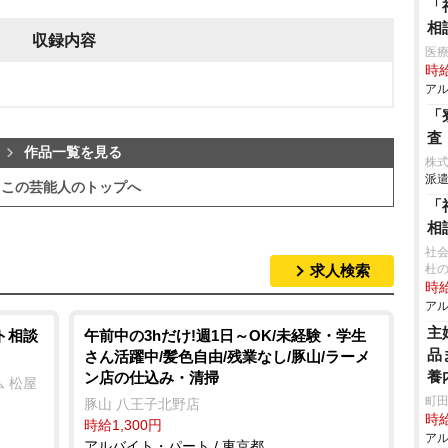
「
相
収録内容
医療
時給
アル
「
査
作品一覧を見る
株
派遣
この芸能人のトップへ
「
相
社会
求人検索
杜
時給
アル
主
ト相談
午前中の3hだけ!週1日～OK/未経験・学生
品
さん活躍中/髪色自由/残業なし/豚山/ラーメ
養
ン店の仕込み・清掃
 松屋
町田
豚山 八王子北野店
時給
時給1,300円
アル
アルバイト・パート / 東京都