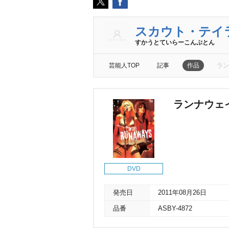
スカウト・テイ
すかうとていらーこんぷとん
芸能人TOP
記事
作品
ラン
ランナウェ
DVD
発売日
2011年08月26日
品番
ASBY-4872