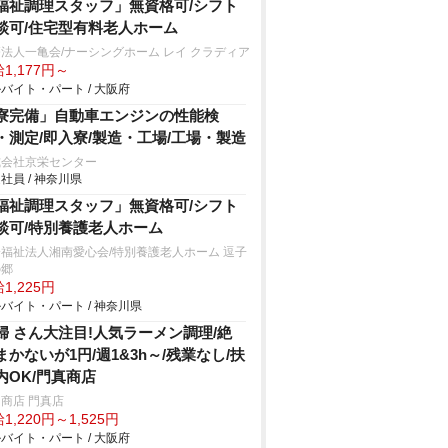
福祉調理スタッフ」無資格可/シフト
談可/住宅型有料老人ホーム
法人一亀会/ナーシングホーム レイ クラディア
1,177円～
バイト・パート / 大阪府
寮完備」自動車エンジンの性能検
・測定/即入寮/製造・工場/工場・製造
式会社京栄センター
社員 / 神奈川県
福祉調理スタッフ」無資格可/シフト
談可/特別養護老人ホーム
福祉法人湘南愛心会/特別養護老人ホーム 逗子
の郷
1,225円
バイト・パート / 神奈川県
婦 さん大注目!人気ラーメン調理/絶
まかないが1円/週1&3h～/残業なし/扶
内OK/門真商店
商店 門真店
1,220円～1,525円
バイト・パート / 大阪府