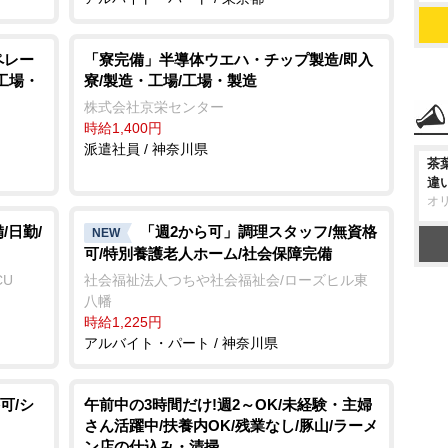
ペレー
「寮完備」半導体ウエハ・チップ製造/即入
/工場・
寮/製造・工場/工場・製造
株式会社京栄センター
時給1,400円
派遣社員 / 神奈川県
茶
違
オ
/日勤/
「週2から可」調理スタッフ/無資格
NEW
可/特別養護老人ホーム/社会保障完備
CU
社会福祉法人つちや社会福祉会/ローズヒル東
八幡
時給1,225円
アルバイト・パート / 神奈川県
可/シ
午前中の3時間だけ!週2～OK/未経験・主婦
さん活躍中/扶養内OK/残業なし/豚山/ラーメ
ン店の仕込み・清掃