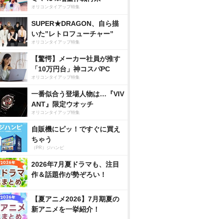
オリコンタイアップ特集
SUPER★DRAGON、自ら描
いた”レトロフューチャー”
オリコンタイアップ特集
【驚愕】メーカー社員が推す
「10万円台」神コスパPC
オリコンタイアップ特集
一番似合う登場人物は…『VIV
ANT』限定ウオッチ
オリコンタイアップ特集
自販機にピッ！ですぐに買え
ちゃう
（PR）ジハンピ
2026年7月夏ドラマも、注目
作＆話題作が勢ぞろい！
【夏アニメ2026】7月期夏の
新アニメを一挙紹介！