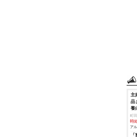
主
品
養
町田
時給
アル
「