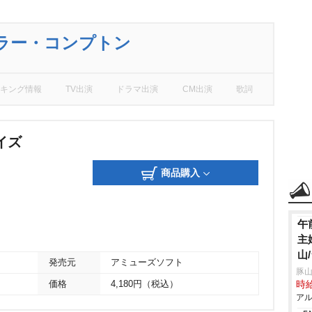
ラー・コンプトン
キング情報
TV出演
ドラマ出演
CM出演
歌詞
イズ
商品購入
午
主
山
発売元
アミューズソフト
豚山
価格
4,180円（税込）
時給
アル