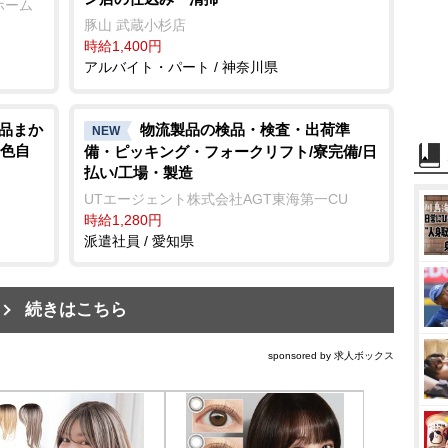
ホーム
豚山 武蔵小杉店
時給1,400円
アルバイト・パート / 神奈川県
絶品まか
物流製品の検品・検査・出荷準
NEW
髪色自
備・ピッキング・フォークリフト/寮完備/日
払い/工場・製造
UTエージェント株式会社AGT東海第一CU
時給1,280円
派遣社員 / 愛知県
続きはこちら
sponsored by 求人ボックス