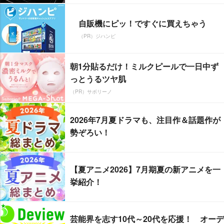
自販機にピッ！ですぐに買えちゃう
（PR）ジハンピ
朝1分貼るだけ！ミルクピールで一日中ず
っとうるツヤ肌
（PR）サボリーノ
2026年7月夏ドラマも、注目作＆話題作が
勢ぞろい！
【夏アニメ2026】7月期夏の新アニメを一
挙紹介！
芸能界を志す10代～20代を応援！ オーデ