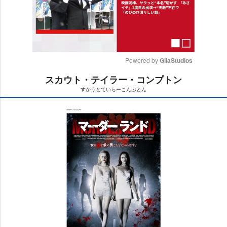
Powered by 
GliaStudios
スカウト・テイラー・コンプトン
M
すかうとていらーこんぷとん
u
t
e