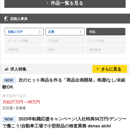
作品一覧を見る
芸能人事典
芸能人TOP
記事
作品
ランキング情報
TV出演
ドラマ出演
CM出演
歌詞
音楽配信
求人特集
さらに見る
次のヒット商品を作る「商品企画開発」/転勤なし/未経
NEW
験OK
株式会社つぼ八
月給27万円～38万円
正社員 / 北海道
2025年転職応援キャンペーン!入社特典58万円/デンソー
NEW
で働こう!自動車工場で小型部品の検査業務 denso aichi