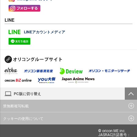
LINE
LINEアカウントメディア
PC版に切り替え
禁無断複写転載
クッキーの使用について
© oricon ME inc.
JASRAC許諾番号：