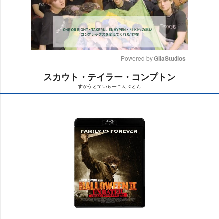
Powered by 
GliaStudios
スカウト・テイラー・コンプトン
M
すかうとていらーこんぷとん
u
t
e