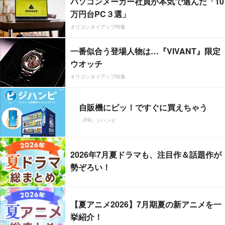
パソコンメーカー社員が本気で選んだ「10
万円台PC３選」
オリコンタイアップ特集
一番似合う登場人物は…『VIVANT』限定
ウオッチ
オリコンタイアップ特集
自販機にピッ！ですぐに買えちゃう
（PR）ジハンピ
2026年7月夏ドラマも、注目作＆話題作が
勢ぞろい！
【夏アニメ2026】7月期夏の新アニメを一
挙紹介！