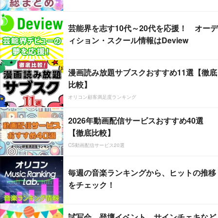
芸能界を志す10代～20代を応援！ オーデ
ィション・スクール情報はDeview
漫画読み放題サブスクおすすめ11選【徹底
比較】
オリコン顧客満足度ランキング
2026年動画配信サービスおすすめ40選
【徹底比較】
CS動画配信サービス20選
毎週の音楽ランキングから、ヒットの推移
をチェック！
試写会、登壇イベント、サインチェキなど