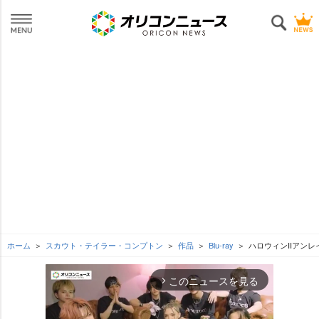
ホーム
スカウト・テイラー・コンプトン
作品
Blu-ray
ハロウィンIIアン
このニュースを見る
arrow_forward_ios