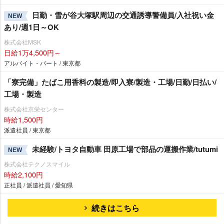
日勤・雪が谷大塚駅周辺の交通誘導警備員/入社祝い金
NEW
あり/週1日～OK
株式会社MSK
日給1万4,500円～
アルバイト・パート / 東京都
「寮完備」たばこ用香料の製造/即入寮/製造・工場/日勤/日払い/
工場・製造
株式会社京栄センター
時給1,500円
派遣社員 / 東京都
未経験/トヨタ自動車 田原工場で部品の運搬作業/tutumi
NEW
株式会社テクノスマイル
時給2,100円
正社員 / 派遣社員 / 愛知県
続きはこちら