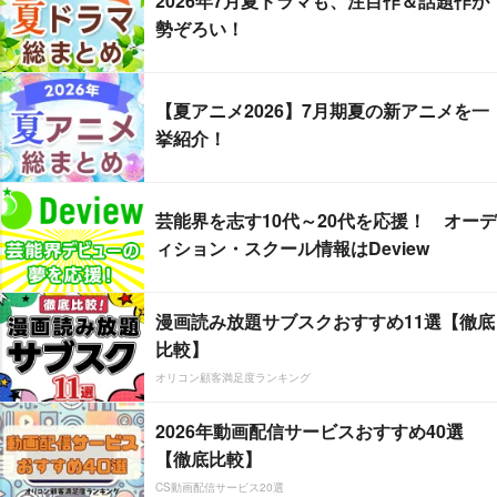
2026年7月夏ドラマも、注目作＆話題作が
勢ぞろい！
【夏アニメ2026】7月期夏の新アニメを一
挙紹介！
芸能界を志す10代～20代を応援！ オーデ
ィション・スクール情報はDeview
漫画読み放題サブスクおすすめ11選【徹底
比較】
オリコン顧客満足度ランキング
2026年動画配信サービスおすすめ40選
【徹底比較】
CS動画配信サービス20選