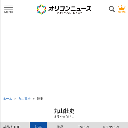
ホーム
丸山壮史
特集
丸山壮史
まるやまたけし
芸能人TOP
記事
作品
TV出演
ドラマ出演