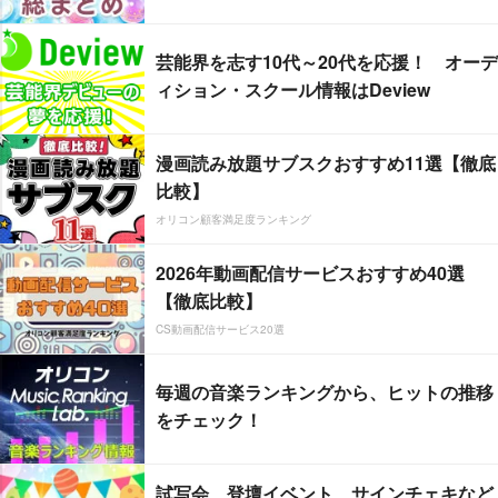
芸能界を志す10代～20代を応援！ オーデ
ィション・スクール情報はDeview
漫画読み放題サブスクおすすめ11選【徹底
比較】
オリコン顧客満足度ランキング
2026年動画配信サービスおすすめ40選
【徹底比較】
CS動画配信サービス20選
毎週の音楽ランキングから、ヒットの推移
をチェック！
試写会、登壇イベント、サインチェキなど