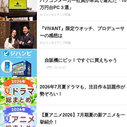
パソコンメーカー社員が本気で選んだ「10
万円台PC３選」
オリコンタイアップ特集
『VIVANT』限定ウオッチ、プロデューサ
ーの感想は
オリコンタイアップ特集
自販機にピッ！ですぐに買えちゃう
（PR）ジハンピ
2026年7月夏ドラマも、注目作＆話題作が
勢ぞろい！
【夏アニメ2026】7月期夏の新アニメを一
挙紹介！