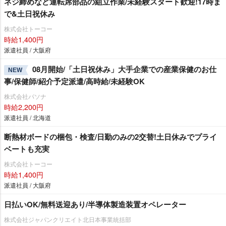
ネジ締めなど運転席部品の組立作業/未経験スタート歓迎!17時ま
で&土日祝休み
株式会社トーコー
時給1,400円
派遣社員 / 大阪府
08月開始/「土日祝休み」大手企業での産業保健のお仕
NEW
事/保健師/紹介予定派遣/高時給/未経験OK
株式会社パソナ
時給2,200円
派遣社員 / 北海道
断熱材ボードの梱包・検査/日勤のみの2交替!土日休みでプライ
ベートも充実
株式会社トーコー
時給1,400円
派遣社員 / 大阪府
日払いOK/無料送迎あり/半導体製造装置オペレーター
株式会社ジャパンクリエイト北日本事業統括部