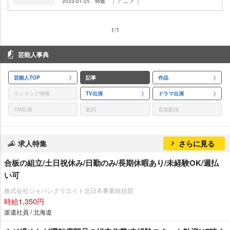
｜アニメ｜
2023-01-25
特集
1/1
芸能人事典
芸能人TOP
記事
作品
ランキング情報
TV出演
ドラマ出演
CM出演
歌詞
音楽配信
求人特集
さらに見る
合板の組立/土日祝休み/日勤のみ/長期休暇あり/未経験OK/週払
い可
株式会社ジャパンクリエイト北日本事業統括部
時給1,350円
派遣社員 / 北海道