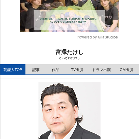
Powered by 
GliaStudios
M
富澤たけし
u
とみざわたけし
t
e
芸能人TOP
記事
作品
TV出演
ドラマ出演
CM出演