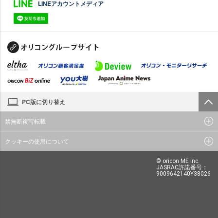
LINEアカウントメディア
PC版に切り替え
禁無断複写転載
クッキーの使用について
© oricon ME inc.
JASRAC許諾番号：
9009642140Y38026