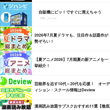
自販機にピッ！ですぐに買えちゃう
（PR）ジハンピ
2026年7月夏ドラマも、注目作＆話題作が
勢ぞろい！
【夏アニメ2026】7月期夏の新アニメを一
挙紹介！
芸能界を志す10代～20代を応援！ オーデ
ィション・スクール情報はDeview
漫画読み放題サブスクおすすめ11選【徹底