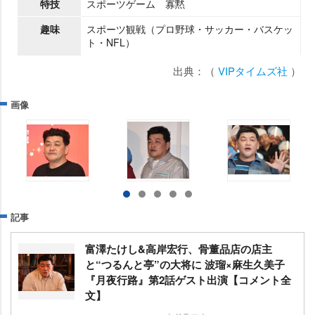
特技
スポーツゲーム 寡黙
趣味
スポーツ観戦（プロ野球・サッカー・バスケッ
ト・NFL）
出典：（
VIPタイムズ社
）
画像
記事
富澤たけし&高岸宏行、骨董品店の店主
と“つるんと亭”の大将に 波瑠×麻生久美子
『月夜行路』第2話ゲスト出演【コメント全
文】