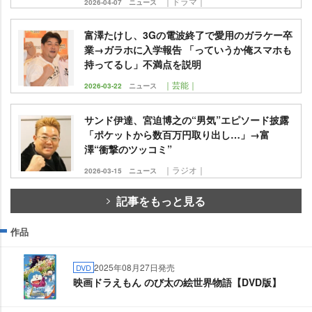
｜ドラマ｜
2026-04-07
ニュース
富澤たけし、3Gの電波終了で愛用のガラケー卒
業→ガラホに入学報告 「っていうか俺スマホも
持ってるし」不満点を説明
｜芸能｜
2026-03-22
ニュース
サンド伊達、宮迫博之の“男気”エピソード披露
「ポケットから数百万円取り出し…」→富
澤“衝撃のツッコミ”
｜ラジオ｜
2026-03-15
ニュース
記事をもっと見る
作品
2025年08月27日発売
DVD
映画ドラえもん のび太の絵世界物語【DVD版】