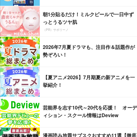
朝1分貼るだけ！ミルクピールで一日中ず
っとうるツヤ肌
（PR）サボリーノ
2026年7月夏ドラマも、注目作＆話題作が
勢ぞろい！
【夏アニメ2026】7月期夏の新アニメを一
挙紹介！
芸能界を志す10代～20代を応援！ オーデ
ィション・スクール情報はDeview
漫画読み放題サブスクおすすめ11選【徹底