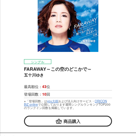
シングル
FARAWAY～この空のどこかで～
五十川ゆき
最高順位：
43
位
登場回数：
10
回
※「登場回数」は
you大樹
および法人向けサービス・
ORICON
BiZ online
で公開しております週間シングルランキングTOP200
のランクイン回数を掲載しています。
商品購入