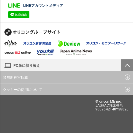
LINEアカウントメディア
PC版に切り替え
禁無断複写転載
クッキーの使用について
© oricon ME inc.
JASRAC許諾番号：
9009642140Y38026