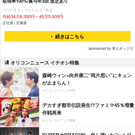
取得率100%/賞与年3回 規定あり
いただきコッコちゃん 北1条店
月給34万6,350円～45万5,000円
正社員 / 北海道
続きはこちら
sponsored by 求人ボックス
オリコンニュース イチオシ特集
森崎ウィン×向井康二“両片思い”にキュン
が止まらん！
オリコンタイアップ特集
デカすぎ都市伝説発生!?ファミマ45％増量
作戦再来
オリコンタイアップ特集
SUPER★DRAGON、自ら描いた”レトロ