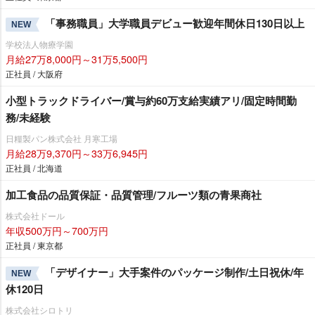
「事務職員」大学職員デビュー歓迎年間休日130日以上
NEW
学校法人物療学園
月給27万8,000円～31万5,500円
正社員 / 大阪府
小型トラックドライバー/賞与約60万支給実績アリ/固定時間勤
務/未経験
日糧製パン株式会社 月寒工場
月給28万9,370円～33万6,945円
正社員 / 北海道
加工食品の品質保証・品質管理/フルーツ類の青果商社
株式会社ドール
年収500万円～700万円
正社員 / 東京都
「デザイナー」大手案件のパッケージ制作/土日祝休/年
NEW
休120日
株式会社シロトリ