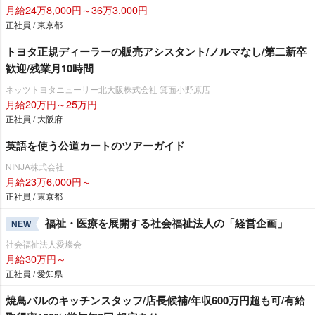
月給24万8,000円～36万3,000円
正社員 / 東京都
トヨタ正規ディーラーの販売アシスタント/ノルマなし/第二新卒
歓迎/残業月10時間
ネッツトヨタニューリー北大阪株式会社 箕面小野原店
月給20万円～25万円
正社員 / 大阪府
英語を使う公道カートのツアーガイド
NINJA株式会社
月給23万6,000円～
正社員 / 東京都
福祉・医療を展開する社会福祉法人の「経営企画」
NEW
社会福祉法人愛燦会
月給30万円～
正社員 / 愛知県
焼鳥バルのキッチンスタッフ/店長候補/年収600万円超も可/有給