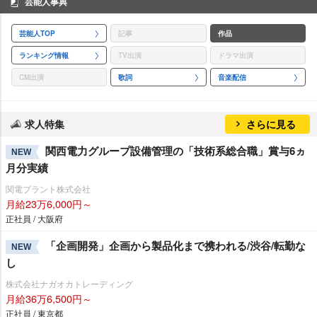
芸能人事典
芸能人TOP
記事
作品
ランキング情報
TV出演
ドラマ出演
CM出演
歌詞
音楽配信
求人特集
さらに見る
関西電力グループ設備管理の「技術系総合職」賞与6ヵ
NEW
月分実績
関電プラント株式会社
月給23万6,000円～
正社員 / 大阪府
「企画開発」企画から製品化まで携われる/渋谷/転勤な
NEW
し
株式会社ナガオカトレーディング
月給36万6,500円～
正社員 / 東京都