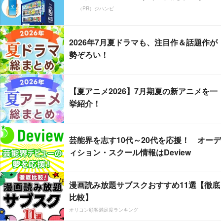
（PR）ジハンピ
2026年7月夏ドラマも、注目作＆話題作が
勢ぞろい！
【夏アニメ2026】7月期夏の新アニメを一
挙紹介！
芸能界を志す10代～20代を応援！ オーデ
ィション・スクール情報はDeview
漫画読み放題サブスクおすすめ11選【徹底
比較】
オリコン顧客満足度ランキング