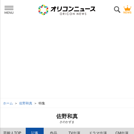
ホーム
佐野和真
特集
佐野和真
さのかずま
芸能人TOP
記事
作品
TV出演
ドラマ出演
CM出演