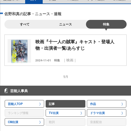
佐野和真の記事・ニュース・速報
すべて
ニュース
特集
映画『十一人の賊軍』キャスト・登場人
物・出演者一覧/あらすじ
｜映画｜
2024-11-01
特集
1/1
芸能人事典
芸能人TOP
記事
作品
ランキング情報
TV出演
ドラマ出演
CM出演
歌詞
音楽配信