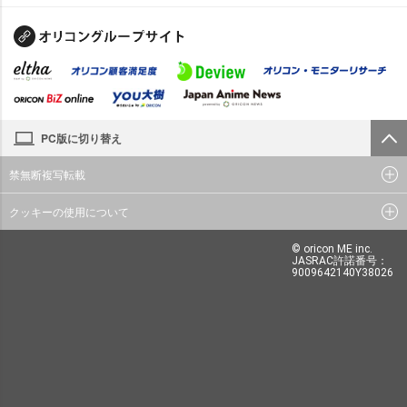
PC版に切り替え
禁無断複写転載
クッキーの使用について
© oricon ME inc.
JASRAC許諾番号：
9009642140Y38026