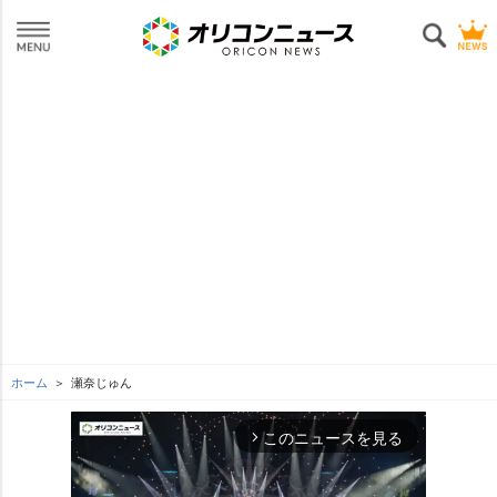
ホーム
瀬奈じゅん
このニュースを見る
arrow_forward_ios