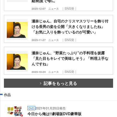
組制度で母に
｜SNS発｜
2025-12-07
ニュース
瀬奈じゅん、自宅のクリスマスツリーを飾り付
ける長男の姿を公開「大きくなりましたね」
「お気に入りを飾っているのが可愛い」
｜SNS発｜
2025-11-27
ニュース
瀬奈じゅん、“野菜たっぷり”の手料理を披露
「見た目もキレイで美味しそう」「料理上手な
んですね」
｜SNS発｜
2025-10-24
ニュース
記事をもっと見る
作品
2021年01月20日発売
DVD
今日から俺は!!劇場版DVD豪華版