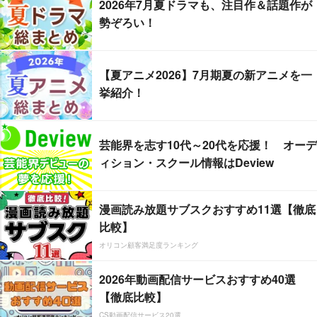
2026年7月夏ドラマも、注目作＆話題作が
勢ぞろい！
【夏アニメ2026】7月期夏の新アニメを一
挙紹介！
芸能界を志す10代～20代を応援！ オーデ
ィション・スクール情報はDeview
漫画読み放題サブスクおすすめ11選【徹底
比較】
オリコン顧客満足度ランキング
2026年動画配信サービスおすすめ40選
【徹底比較】
CS動画配信サービス20選