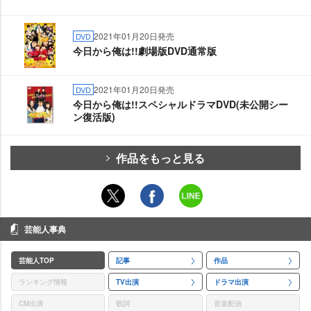
2021年01月20日発売
DVD
今日から俺は!!劇場版DVD通常版
2021年01月20日発売
DVD
今日から俺は!!スペシャルドラマDVD(未公開シー
ン復活版)
作品をもっと見る
芸能人事典
芸能人TOP
記事
作品
ランキング情報
TV出演
ドラマ出演
CM出演
歌詞
音楽配信