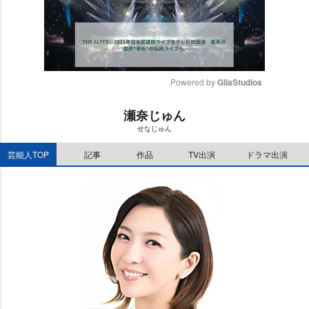
Powered by 
GliaStudios
M
瀬奈じゅん
u
せなじゅん
t
e
芸能人TOP
記事
作品
TV出演
ドラマ出演