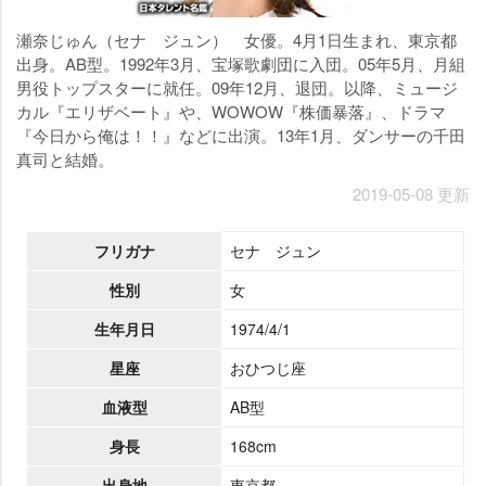
瀬奈じゅん（セナ ジュン） 女優。4月1日生まれ、東京都
出身。AB型。1992年3月、宝塚歌劇団に入団。05年5月、月組
男役トップスターに就任。09年12月、退団。以降、ミュージ
カル『エリザベート』や、WOWOW『株価暴落』、ドラマ
『今日から俺は！！』などに出演。13年1月、ダンサーの千田
真司と結婚。
2019-05-08 更新
フリガナ
セナ ジュン
性別
女
生年月日
1974/4/1
星座
おひつじ座
血液型
AB型
身長
168cm
出身地
東京都