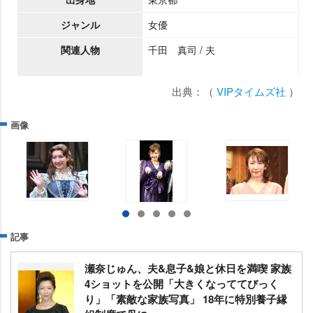
ジャンル
女優
関連人物
千田 真司 / 夫
出典：（
VIPタイムズ社
）
画像
記事
瀬奈じゅん、夫&息子&娘と休日を満喫 家族
4ショットを公開「大きくなっててびっく
り」「素敵な家族写真」 18年に特別養子縁