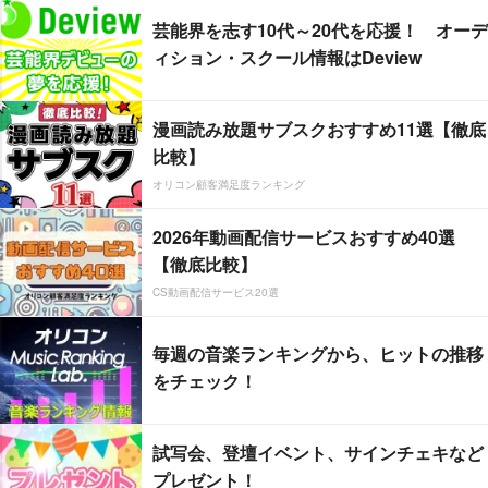
芸能界を志す10代～20代を応援！ オーデ
ィション・スクール情報はDeview
漫画読み放題サブスクおすすめ11選【徹底
比較】
オリコン顧客満足度ランキング
2026年動画配信サービスおすすめ40選
【徹底比較】
CS動画配信サービス20選
毎週の音楽ランキングから、ヒットの推移
をチェック！
試写会、登壇イベント、サインチェキなど
プレゼント！