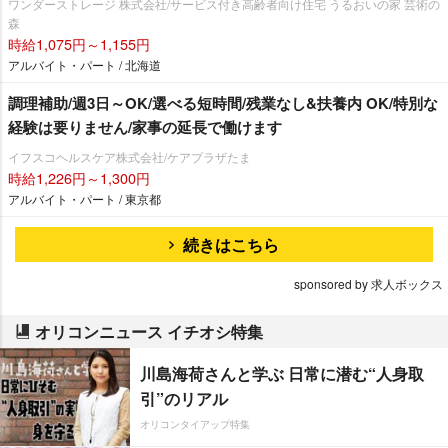
ワンダーストレージ 株式会社/サービス付き高齢者向け住宅 うるおいの家 芸術の
森
時給1,075円～1,155円
アルバイト・パート / 北海道
調理補助/週3日～OK/選べる短時間/残業なし&扶養内 OK/特別な
経験は要りません/家事の延長で働けます
イフスコヘルスケア株式会社/ケアプラザたま
時給1,226円～1,300円
アルバイト・パート / 東京都
続きはこちら
sponsored by 求人ボックス
オリコンニュース イチオシ特集
川島海荷さんと学ぶ 日常に潜む“人身取
引”のリアル
オリコンタイアップ特集