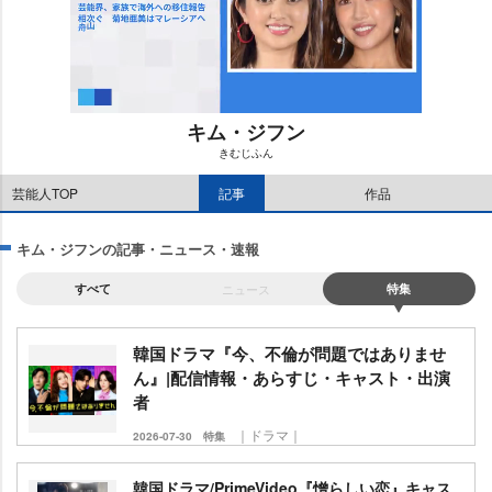
キム・ジフン
きむじふん
M
芸能人TOP
記事
作品
u
t
e
キム・ジフンの記事・ニュース・速報
すべて
ニュース
特集
韓国ドラマ『今、不倫が問題ではありませ
ん』|配信情報・あらすじ・キャスト・出演
者
｜ドラマ｜
2026-07-30
特集
韓国ドラマ/PrimeVideo『憎らしい恋』キャス