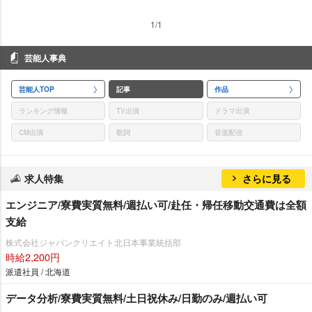
1/1
芸能人事典
芸能人TOP
記事
作品
ランキング情報
TV出演
ドラマ出演
CM出演
歌詞
音楽配信
求人特集
さらに見る
エンジニア/寮費実質無料/週払い可/赴任・帰任移動交通費は全額
支給
株式会社ジャパンクリエイト北日本事業統括部
時給2,200円
派遣社員 / 北海道
データ分析/寮費実質無料/土日祝休み/日勤のみ/週払い可