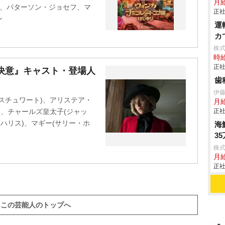
月
ー、パターソン・ジョセフ、マ
正社
ン
運
カ
株式
時給
正社
決意』キャスト・登場人
歯
伊
スチュワート)、アリステア・
月
)、チャールズ皇太子(ジャッ
正社
ハリス)、マギー(サリー・ホ
海
3
株式
月
正社
この芸能人のトップへ