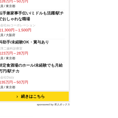
給28万円～50万円
員 / 東京都
転手兼家事手伝い/ミドルも活躍/駅チ
でおしゃれな職場
会社auコーポレーション
1,300円～1,500円
員 / 大阪府
科助手/未経験OK・賞与あり
藤淳二歯科診療室
給23万円～28万円
員 / 東京都
鮮定食酒場のホール/未経験でも月給
5万円/駅チカ
会社Dazy
給35万円～50万円
員 / 東京都
続きはこちら
sponsored by 求人ボックス