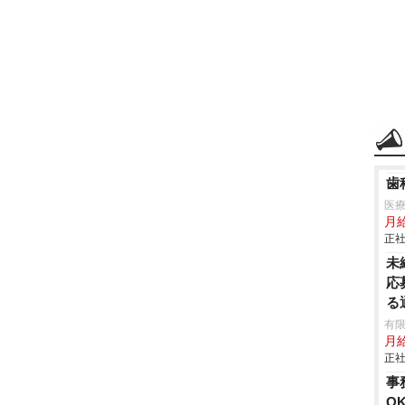
歯
医療
月
正社
未
応
る
有限
月
正社
事
O