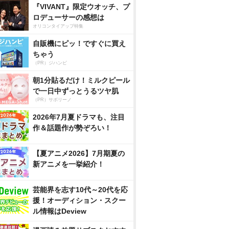
『VIVANT』限定ウオッチ、プ
ロデューサーの感想は
オリコンタイアップ特集
自販機にピッ！ですぐに買え
ちゃう
（PR）ジハンピ
朝1分貼るだけ！ミルクピール
で一日中ずっとうるツヤ肌
（PR）サボリーノ
2026年7月夏ドラマも、注目
作＆話題作が勢ぞろい！
【夏アニメ2026】7月期夏の
新アニメを一挙紹介！
芸能界を志す10代～20代を応
援！オーディション・スクー
ル情報はDeview