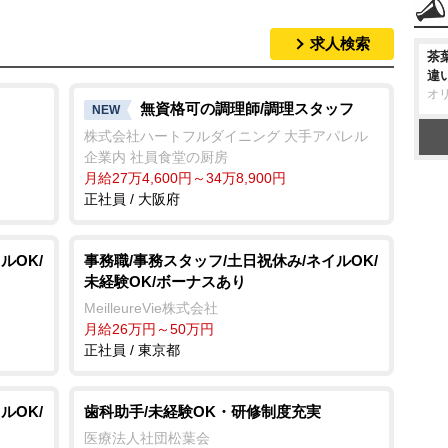
求人検索
茶
違
オ
無資格可の調理師/調理スタッフ
NEW
株式会社ハートフルダイニング 大手アパレル
企業内 社員食堂の厨房
月給27万4,600円～34万8,900円
正社員 / 大阪府
ルOK/
事務職/事務スタッフ/土日祝休み/ネイルOK/
未経験OK/ボーナスあり
MeilleureVie株式会社
月給26万円～50万円
正社員 / 東京都
ルOK/
歯科助手/未経験OK・研修制度充実
医療法人社団松葉会