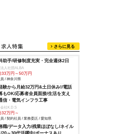
さらに見る
科助手/研修制度充実・完全週休2日
法人社団ALBA
給33万円～50万円
員 / 神奈川県
経験から月給32万円&土日休み!/電話
募もOK/応募者全員面接/生活を支え
通信・電気インフラ工事
会社K.D.S
給32万円～
員 / 契約社員 / 業務委託 / 愛知県
務職/データ入力/残業ほぼなし/ネイル
K/20～30代活躍中/ボーナスあり