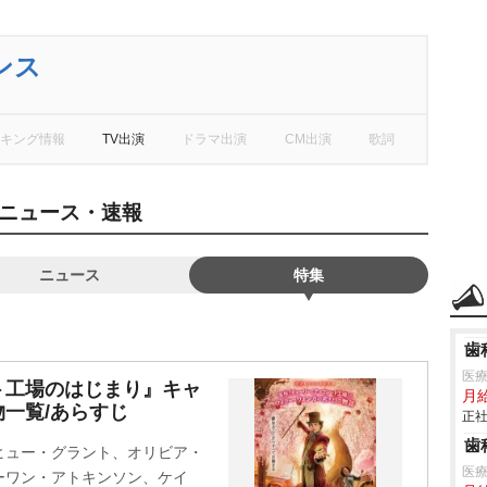
ンス
キング情報
TV出演
ドラマ出演
CM出演
歌詞
ニュース・速報
ニュース
特集
歯
医
ト工場のはじまり』キャ
月
一覧/あらすじ
正社
歯
ヒュー・グラント、オリビア・
医療
ーワン・アトキンソン、ケイ