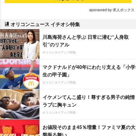
sponsored by 求人ボックス
オリコンニュース イチオシ特集
川島海荷さんと学ぶ 日常に潜む“人身取
引”のリアル
オリコンタイアップ特集
マクドナルドが40年にわたり支える「小学
生の甲子園」
オリコンタイアップ特集
イケメンてんこ盛り！尊すぎる男子の純情
ラブに胸キュン
オリコンタイアップ特集
お値段そのまま45％増量！ファミマ夏の大
盤振る舞い