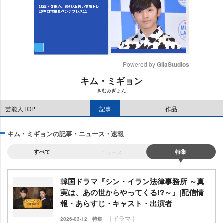
Powered by 
GliaStudios
キム・ミギョン
M
きむみぎょん
u
t
芸能人TOP
記事
作品
e
キム・ミギョンの記事・ニュース・速報
すべて
ニュース
特集
韓国ドラマ『シン・イラン法律事務所 ～真
実は、あの世からやってくる!?～』|配信情
報・あらすじ・キャスト・出演者
｜ドラマ｜
2026-03-12
特集