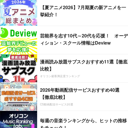
【夏アニメ2026】7月期夏の新アニメを一
挙紹介！
芸能界を志す10代～20代を応援！ オーデ
ィション・スクール情報はDeview
漫画読み放題サブスクおすすめ11選【徹底
比較】
オリコン顧客満足度ランキング
2026年動画配信サービスおすすめ40選
【徹底比較】
CS動画配信サービス20選
毎週の音楽ランキングから、ヒットの推移
をチェック！