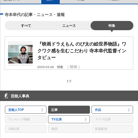
寺本幸代の記事・ニュース・速報
すべて
ニュース
特集
『映画ドラえもん のび太の絵世界物語』ワ
クワク感を生むこだわり 寺本幸代監督イン
タビュー
｜映画｜
2025-03-28
特集
1/1
芸能人事典
芸能人TOP
記事
作品
ランキング情報
TV出演
ドラマ出演
CM出演
歌詞
音楽配信