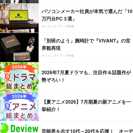
パソコンメーカー社員が本気で選んだ「10
万円台PC３選」
オリコンタイアップ特集
「別班のよう」腕時計で『VIVANT』の世
界観再現
オリコンタイアップ特集
2026年7月夏ドラマも、注目作＆話題作が
勢ぞろい！
【夏アニメ2026】7月期夏の新アニメを一
挙紹介！
芸能界を志す10代～20代を応援！ オーデ