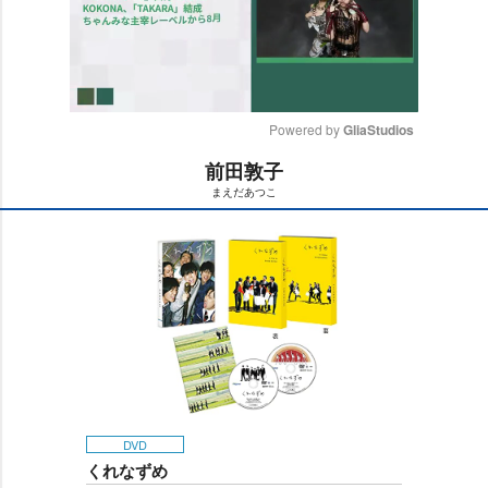
Powered by 
GliaStudios
前田敦子
M
まえだあつこ
u
t
e
DVD
くれなずめ