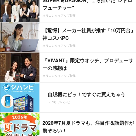
SUPER★DRAGON、自ら描いた”レトロ
フューチャー”
オリコンタイアップ特集
【驚愕】メーカー社員が推す「10万円台」
神コスパPC
オリコンタイアップ特集
『VIVANT』限定ウオッチ、プロデューサ
ーの感想は
オリコンタイアップ特集
自販機にピッ！ですぐに買えちゃう
（PR）ジハンピ
2026年7月夏ドラマも、注目作＆話題作が
勢ぞろい！