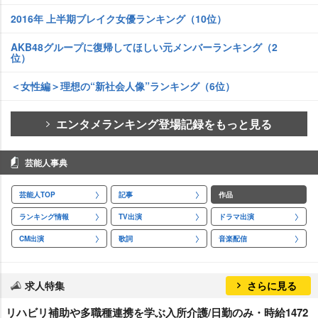
2016年 上半期ブレイク女優ランキング（10位）
AKB48グループに復帰してほしい元メンバーランキング（2
位）
＜女性編＞理想の“新社会人像”ランキング（6位）
エンタメランキング登場記録をもっと見る
芸能人事典
芸能人TOP
記事
作品
ランキング情報
TV出演
ドラマ出演
CM出演
歌詞
音楽配信
求人特集
さらに見る
リハビリ補助や多職種連携を学ぶ入所介護/日勤のみ・時給1472