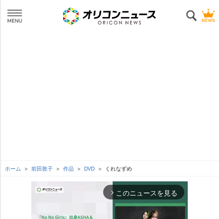
ホーム
前田敦子
作品
DVD
くれなずめ
このニュースを見る
arrow_forward_ios