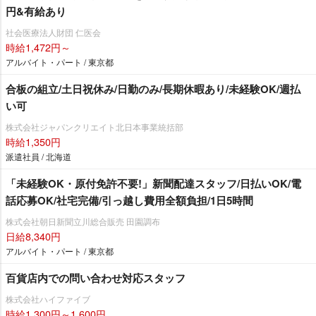
円&有給あり
社会医療法人財団 仁医会
時給1,472円～
アルバイト・パート / 東京都
合板の組立/土日祝休み/日勤のみ/長期休暇あり/未経験OK/週払
い可
株式会社ジャパンクリエイト北日本事業統括部
時給1,350円
派遣社員 / 北海道
「未経験OK・原付免許不要!」新聞配達スタッフ/日払いOK/電
話応募OK/社宅完備/引っ越し費用全額負担/1日5時間
株式会社朝日新聞立川総合販売 田園調布
日給8,340円
アルバイト・パート / 東京都
百貨店内での問い合わせ対応スタッフ
株式会社ハイファイブ
時給1,300円～1,600円