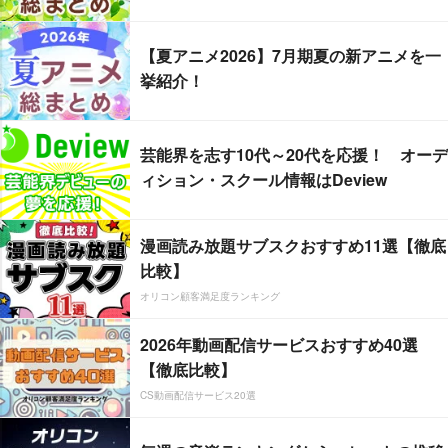
【夏アニメ2026】7月期夏の新アニメを一
挙紹介！
芸能界を志す10代～20代を応援！ オーデ
ィション・スクール情報はDeview
漫画読み放題サブスクおすすめ11選【徹底
比較】
オリコン顧客満足度ランキング
2026年動画配信サービスおすすめ40選
【徹底比較】
CS動画配信サービス20選