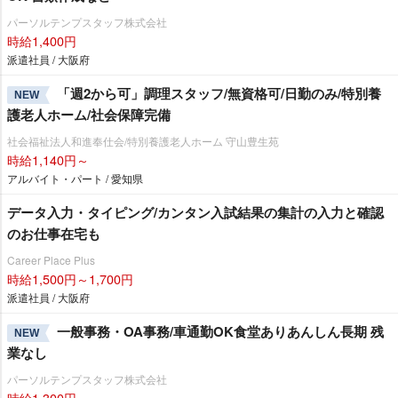
パーソルテンプスタッフ株式会社
時給1,400円
派遣社員 / 大阪府
「週2から可」調理スタッフ/無資格可/日勤のみ/特別養
NEW
護老人ホーム/社会保障完備
社会福祉法人和進奉仕会/特別養護老人ホーム 守山豊生苑
時給1,140円～
アルバイト・パート / 愛知県
データ入力・タイピング/カンタン入試結果の集計の入力と確認
のお仕事在宅も
Career Place Plus
時給1,500円～1,700円
派遣社員 / 大阪府
一般事務・OA事務/車通勤OK食堂ありあんしん長期 残
NEW
業なし
パーソルテンプスタッフ株式会社
時給1,300円