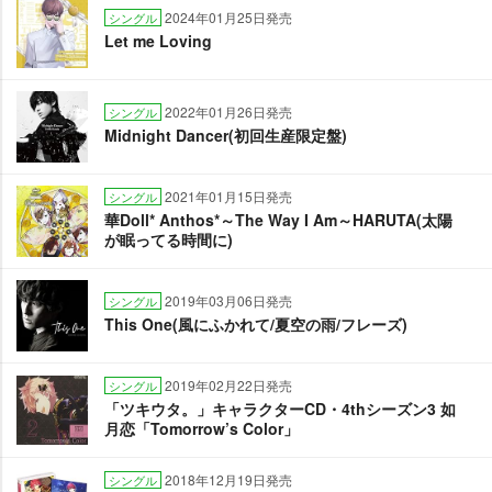
2024年01月25日発売
シングル
Let me Loving
2022年01月26日発売
シングル
Midnight Dancer(初回生産限定盤)
2021年01月15日発売
シングル
華Doll* Anthos*～The Way I Am～HARUTA(太陽
が眠ってる時間に)
2019年03月06日発売
シングル
This One(風にふかれて/夏空の雨/フレーズ)
2019年02月22日発売
シングル
「ツキウタ。」キャラクターCD・4thシーズン3 如
月恋「Tomorrow’s Color」
2018年12月19日発売
シングル