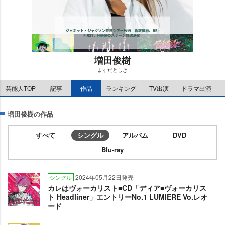
増田俊樹
ますだとしき
M
芸能人TOP
記事
作品
ランキング
TV出演
ドラマ出演
u
t
e
増田俊樹の作品
すべて
シングル
アルバム
DVD
Blu-ray
2024年05月22日発売
シングル
カレはヴォーカリスト■CD「ディア■ヴォーカリス
ト Headliner」エントリーNo.1 LUMIERE Vo.レオ
ード