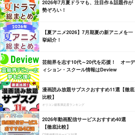
2026年7月夏ドラマも、注目作＆話題作が
勢ぞろい！
【夏アニメ2026】7月期夏の新アニメを一
挙紹介！
芸能界を志す10代～20代を応援！ オーデ
ィション・スクール情報はDeview
漫画読み放題サブスクおすすめ11選【徹底
比較】
オリコン顧客満足度ランキング
2026年動画配信サービスおすすめ40選
【徹底比較】
CS動画配信サービス20選