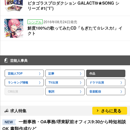
ピタゴラスプロダクション GALACTI9★SONG シ
リーズ #1(“I”)
2016年08月24日発売
シングル
鮮度100%の歌ってみたCD「もぎたて☆レスカ!」イ
クト
芸能人事典
芸能人TOP
記事
作品
ランキング情報
TV出演
ドラマ出演
CM出演
歌詞
音楽配信
求人特集
さらに見る
一般事務・OA事務/堺東駅前オフィス9:30から時短相談
NEW
OK 書類作成など