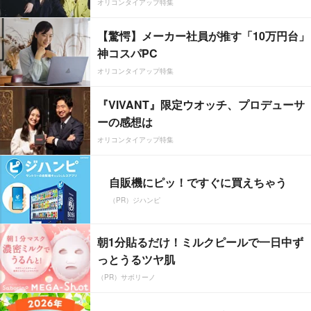
オリコンタイアップ特集
【驚愕】メーカー社員が推す「10万円台」
神コスパPC
オリコンタイアップ特集
『VIVANT』限定ウオッチ、プロデューサ
ーの感想は
オリコンタイアップ特集
自販機にピッ！ですぐに買えちゃう
（PR）ジハンピ
朝1分貼るだけ！ミルクピールで一日中ず
っとうるツヤ肌
（PR）サボリーノ