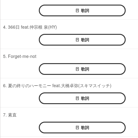
歌詞
4. 366日 feat.仲宗根 泉(HY)
歌詞
5. Forget-me-not
歌詞
6. 夏の終りのハーモニー feat.大橋卓弥(スキマスイッチ)
歌詞
7. 素直
歌詞