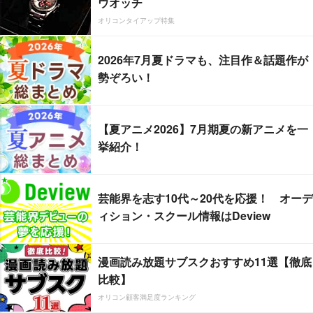
ウオッチ
オリコンタイアップ特集
2026年7月夏ドラマも、注目作＆話題作が
勢ぞろい！
【夏アニメ2026】7月期夏の新アニメを一
挙紹介！
芸能界を志す10代～20代を応援！ オーデ
ィション・スクール情報はDeview
漫画読み放題サブスクおすすめ11選【徹底
比較】
オリコン顧客満足度ランキング