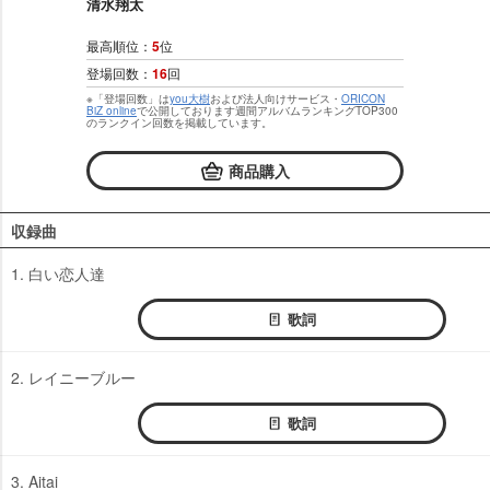
清水翔太
最高順位：
5
位
登場回数：
16
回
※「登場回数」は
you大樹
および法人向けサービス・
ORICON
BiZ online
で公開しております週間アルバムランキングTOP300
のランクイン回数を掲載しています。
商品購入
収録曲
1. 白い恋人達
歌詞
2. レイニーブルー
歌詞
3. Aitai