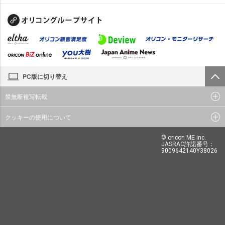
PC版に切り替え
禁無断複写転載
クッキーの使用について
© oricon ME inc.
JASRAC許諾番号：
9009642140Y38026