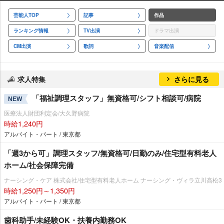
芸能人TOP
記事
作品
ランキング情報
TV出演
ドラマ出演
CM出演
歌詞
音楽配信
求人特集
さらに見る
「福祉調理スタッフ」無資格可/シフト相談可/病院
NEW
医療法人財団利定会/大久野病院
時給1,240円
アルバイト・パート / 東京都
「週3から可」調理スタッフ/無資格可/日勤のみ/住宅型有料老人
ホーム/社会保障完備
ナーシング・ケア 株式会社/住宅型有料老人ホーム ナーシング・ヴィラ立川高松3
時給1,250円～1,350円
アルバイト・パート / 東京都
歯科助手/未経験OK・扶養内勤務OK