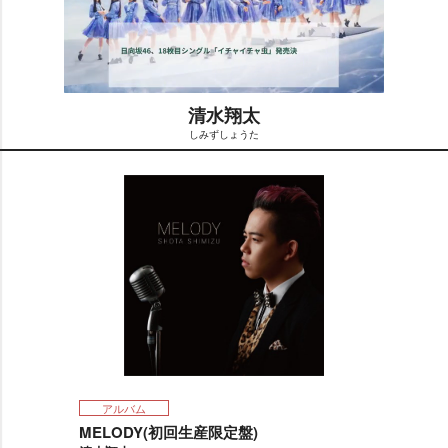
清水翔太
しみずしょうた
M
u
t
e
アルバム
MELODY(初回生産限定盤)