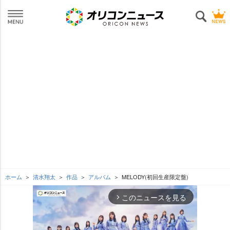
ホーム
清水翔太
作品
アルバム
MELODY(初回生産限定盤)
このニュースを見る
arrow_forward_ios