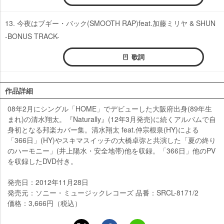
13. 今夜はブギー・バック(SMOOTH RAP)feat.加藤ミリヤ & SHUN
-BONUS TRACK-
歌詞
作品詳細
08年2月にシングル「HOME」でデビューした大阪府出身(89年生
まれ)の清水翔太。『Naturally』(12年3月発売)に続くアルバムで自
身初となる邦楽カバー集。清水翔太 feat.仲宗根泉(HY)による
「366日」(HY)やスキマスイッチの大橋卓弥と共演した「夏の終り
のハーモニー」(井上陽水・安全地帯)他を収録。「366日」他のPV
を収録したDVD付き。
発売日：2012年11月28日
発売元：ソニー・ミュージックレコーズ 品番：SRCL-8171/2
価格：3,666円（税込）