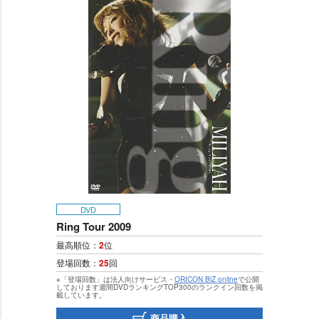
DVD
Ring Tour 2009
最高順位：
2
位
登場回数：
25
回
※「登場回数」は法人向けサービス・
ORICON BiZ online
で公開
しております週間DVDランキングTOP300のランクイン回数を掲
載しています。
商品購入