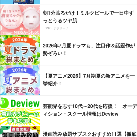
朝1分貼るだけ！ミルクピールで一日中ず
っとうるツヤ肌
（PR）サボリーノ
2026年7月夏ドラマも、注目作＆話題作が
勢ぞろい！
【夏アニメ2026】7月期夏の新アニメを一
挙紹介！
芸能界を志す10代～20代を応援！ オーデ
ィション・スクール情報はDeview
漫画読み放題サブスクおすすめ11選【徹底