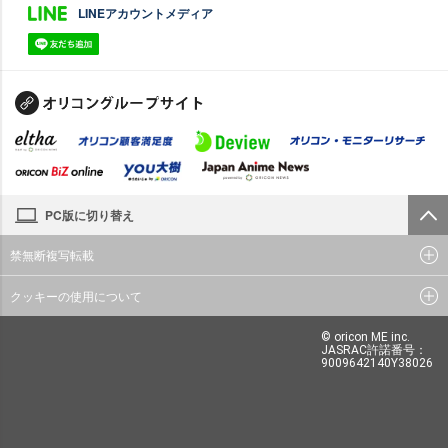
LINEアカウントメディア
PC版に切り替え
禁無断複写転載
クッキーの使用について
© oricon ME inc.
JASRAC許諾番号：
9009642140Y38026