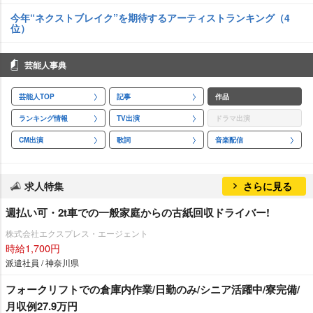
今年“ネクストブレイク”を期待するアーティストランキング（4
位）
芸能人事典
芸能人TOP
記事
作品
ランキング情報
TV出演
ドラマ出演
CM出演
歌詞
音楽配信
求人特集
さらに見る
週払い可・2t車での一般家庭からの古紙回収ドライバー!
株式会社エクスプレス・エージェント
時給1,700円
派遣社員 / 神奈川県
フォークリフトでの倉庫内作業/日勤のみ/シニア活躍中/寮完備/
月収例27.9万円