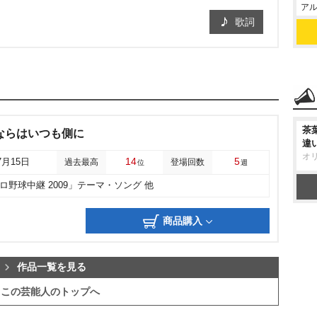
アル
歌詞
茶
ならはいつも側に
違
オ
14
5
7月15日
過去最高
登場回数
位
週
プロ野球中継 2009」テーマ・ソング 他
商品購入
作品一覧を見る
この芸能人のトップへ