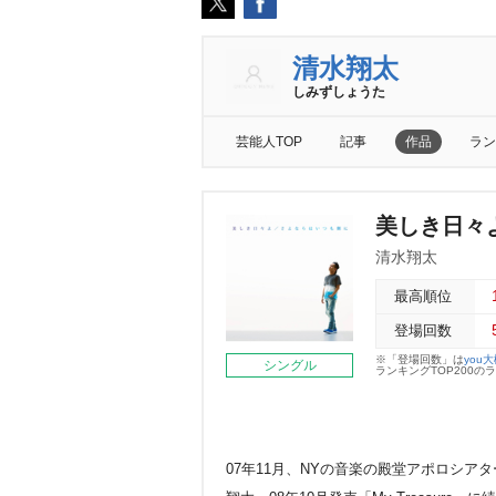
清水翔太
しみずしょうた
芸能人TOP
記事
作品
ラン
美しき日々
清水翔太
最高順位
登場回数
※「登場回数」は
you
シングル
ランキングTOP200
07年11月、NYの音楽の殿堂アポロシア