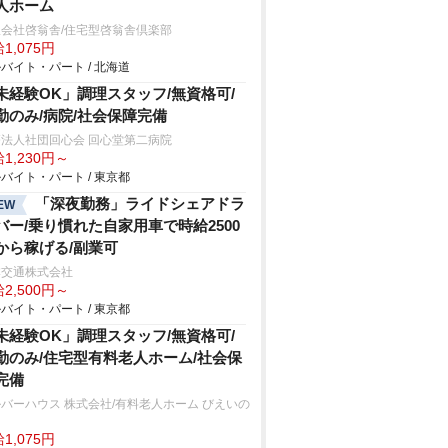
人ホーム
会社啓翁舎/住宅型啓翁舎倶楽部
1,075円
バイト・パート / 北海道
未経験OK」調理スタッフ/無資格可/
勤のみ/病院/社会保障完備
法人社団回心会 回心堂第二病院
1,230円～
バイト・パート / 東京都
「深夜勤務」ライドシェアドラ
EW
バー/乗り慣れた自家用車で時給2500
から稼げる/副業可
本交通株式会社
2,500円～
バイト・パート / 東京都
未経験OK」調理スタッフ/無資格可/
勤のみ/住宅型有料老人ホーム/社会保
完備
バーハウス 株式会社/有料老人ホーム びえいの
1,075円