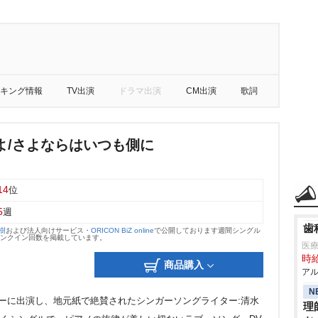
キング情報
TV出演
ドラマ出演
CM出演
歌詞
よ/さよならはいつも側に
14
位
5
週
歯
大樹
および法人向けサービス・
ORICON BiZ online
で公開しております週間シングル
のランクイン回数を掲載しています。
医
時給
商品購入
アル
N
ターに出演し、地元紙で絶賛されたシンガーソングライター:清水
理