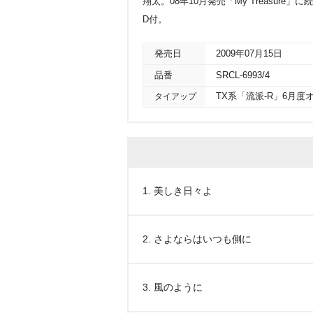
翔太。08年10月発売「My Treasu
D付。
発売日
2009年07月15日
品番
SRCL-6993/4
タイアップ
TX系「流派-R」6月度
1. 美しき日々よ
2. さよならはいつも側に
3. 風のように