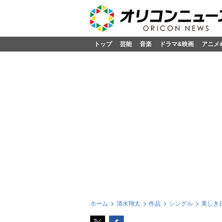
トップ
芸能
音楽
ドラマ&映画
アニメ
ホーム
清水翔太
作品
シングル
美しき