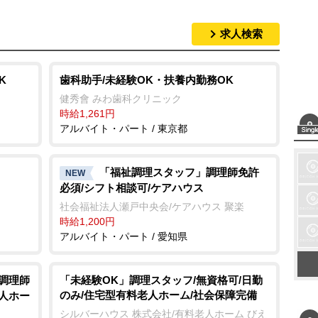
求人検索
K
歯科助手/未経験OK・扶養内勤務OK
健秀會 みわ歯科クリニック
時給1,261円
アルバイト・パート / 東京都
「福祉調理スタッフ」調理師免許
NEW
必須/シフト相談可/ケアハウス
社会福祉法人瀬戸中央会/ケアハウス 聚楽
時給1,200円
アルバイト・パート / 愛知県
/調理師
「未経験OK」調理スタッフ/無資格可/日勤
のみ/住宅型有料老人ホーム/社会保障完備
老人ホー
シルバーハウス 株式会社/有料老人ホーム びえ