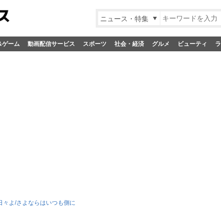
ニュース・特集
&ゲーム
動画配信サービス
スポーツ
社会・経済
グルメ
ビューティ
ラ
日々よ/さよならはいつも側に