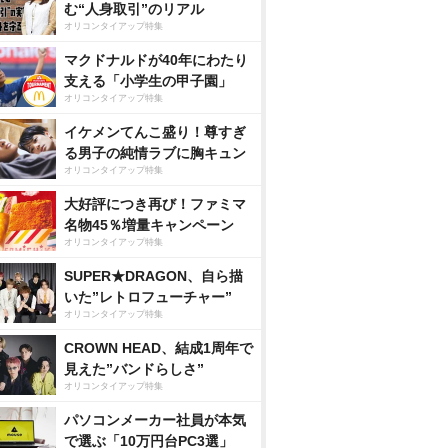
む“人身取引”のリアル
オリコンタイアップ特集
マクドナルドが40年にわたり
支える「小学生の甲子園」
オリコンタイアップ特集
イケメンてんこ盛り！尊すぎ
る男子の純情ラブに胸キュン
オリコンタイアップ特集
大好評につき再び！ファミマ
名物45％増量キャンペーン
オリコンタイアップ特集
SUPER★DRAGON、自ら描
いた”レトロフューチャー”
オリコンタイアップ特集
CROWN HEAD、結成1周年で
見えた”バンドらしさ”
オリコンタイアップ特集
パソコンメーカー社員が本気
で選ぶ「10万円台PC3選」