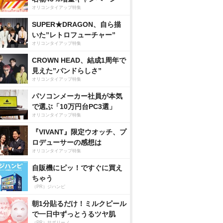
オリコンタイアップ特集
SUPER★DRAGON、自ら描
いた”レトロフューチャー”
オリコンタイアップ特集
CROWN HEAD、結成1周年で
見えた”バンドらしさ”
オリコンタイアップ特集
パソコンメーカー社員が本気
で選ぶ「10万円台PC3選」
オリコンタイアップ特集
『VIVANT』限定ウオッチ、プ
ロデューサーの感想は
オリコンタイアップ特集
自販機にピッ！ですぐに買え
ちゃう
（PR）ジハンピ
朝1分貼るだけ！ミルクピール
で一日中ずっとうるツヤ肌
（PR）サボリーノ