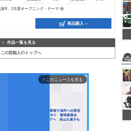
流派R」2月度オープニング・テーマ 他
商品購入
作品一覧を見る
この芸能人のトップへ
このニュースを見る
arrow_forward_ios