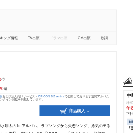
キング情報
TV出演
ドラマ出演
CM出演
歌詞
2
位
20
週
中
大樹
および法人向けサービス・
ORICON BiZ online
で公開しております週間アルバム
のランクイン回数を掲載しています。
株
年収
商品購入
正社
N
水翔太の1stアルバム。ラブソングから失恋ソング、勇気の出る
「