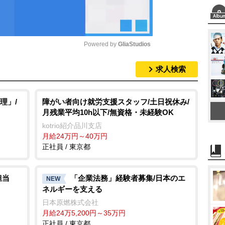
Powered by 
GliaStudios
求人検索
M
u
t
理」/
障がい者向け就労支援スタッフ/土日祝休み/
月残業平均10h以下/無資格・未経験OK
e
kotrio紹介品川支店
月給24万円～40万円
正社員 / 東京都
担当
「企業法務」経験者募集/日本のエ
NEW
ネルギーを支える
日本原燃株式会社
月給24万5,200円～35万円
正社員 / 東京都