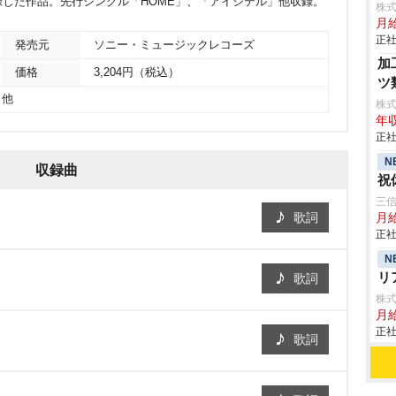
した作品。先行シングル「HOME」、「アイシテル」他収録。
株
月
正社
発売元
ソニー・ミュージックレコーズ
加
価格
3,204円（税込）
ツ
 他
株
年収
正社
N
収録曲
祝
三
歌詞
月
正社
N
リ
歌詞
株
月給
正社
歌詞