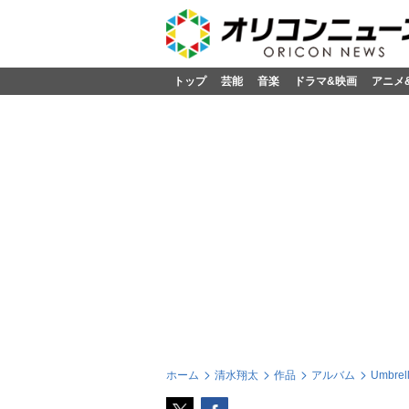
トップ
芸能
音楽
ドラマ&映画
アニメ
ホーム
清水翔太
作品
アルバム
Umbrel