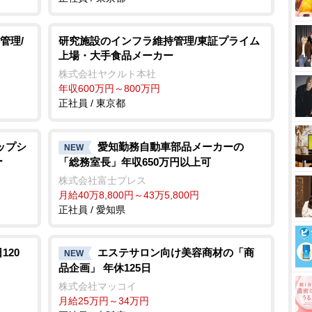
管理/
研究施設のインフラ維持管理/東証プライム
上場・大手食品メーカー
株式会社ヤクルト本社
年収600万円～800万円
正社員 / 東京都
ップシ
愛知勤務自動車部品メーカーの
NEW
ー
「総務室長」年収650万円以上可
株式会社富士プレス
月給40万8,800円～43万5,800円
正社員 / 愛知県
120
エステサロン向け美容商材の「商
NEW
品企画」 年休125日
株式会社マッコイ
月給25万円～34万円