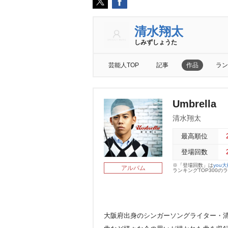
清水翔太
しみずしょうた
芸能人TOP
記事
作品
ラン
Umbrella
清水翔太
最高順位
登場回数
※「登場回数」は
you
アルバム
ランキングTOP300
大阪府出身のシンガーソングライター・清