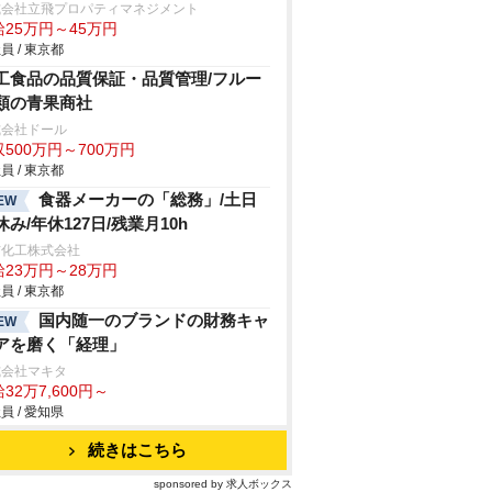
式会社立飛プロパティマネジメント
給25万円～45万円
員 / 東京都
工食品の品質保証・品質管理/フルー
類の青果商社
式会社ドール
500万円～700万円
員 / 東京都
食器メーカーの「総務」/土日
EW
休み/年休127日/残業月10h
信化工株式会社
給23万円～28万円
員 / 東京都
国内随一のブランドの財務キャ
EW
アを磨く「経理」
式会社マキタ
32万7,600円～
員 / 愛知県
続きはこちら
sponsored by 求人ボックス