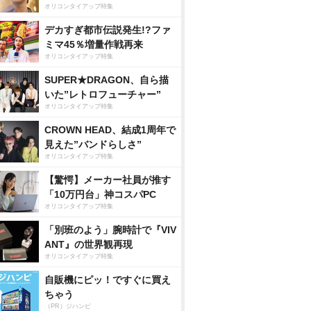
オリコンタイアップ特集
デカすぎ都市伝説発生!?ファ
ミマ45％増量作戦再来
オリコンタイアップ特集
SUPER★DRAGON、自ら描
いた”レトロフューチャー”
オリコンタイアップ特集
CROWN HEAD、結成1周年で
見えた”バンドらしさ”
オリコンタイアップ特集
【驚愕】メーカー社員が推す
「10万円台」神コスパPC
オリコンタイアップ特集
「別班のよう」腕時計で『VIV
ANT』の世界観再現
オリコンタイアップ特集
自販機にピッ！ですぐに買え
ちゃう
（PR）ジハンピ