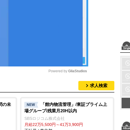
Powered by 
GliaStudios
求人検索
M
u
t
問の未
「館内物流管理」/東証プライム上
NEW
場グループ/残業月20H以内
e
SBSロジコム株式会社
月給22万5,500円～41万3,900円