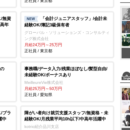
正社員 / 東京都
/無資
「会計ジュニアスタッフ」/会計未
NEW
中高年
経験OK/簿記3級保有者
グローバル・ソリューションズ・コンサルティ
ング株式会社
月給24万円～25万円
正社員 / 東京都
の
事務職/データ入力/残業ほぼなし/髪型自由/
未経験OK/ボーナスあり
MeilleureVie株式会社
月給25万円～50万円
正社員 / 愛知県
/ブラ
障がい者向け就労支援スタッフ/無資格・未
躍中
経験OK/月残業平均10h以下/中高年活躍中
kotrio紹介品川支店