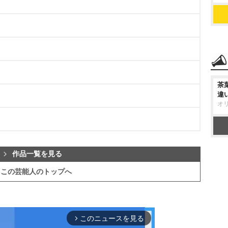
茶
違
オ
作品一覧を見る
この芸能人のトップへ
このニュースを見る
arrow_forward_ios