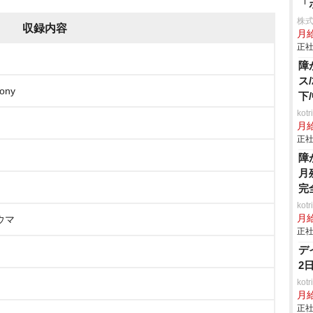
「
株
収録内容
月
正社
障
ス
ony
下
ko
月
正社
障
月
完
ko
月
ロウマ
正社
デ
2
ko
月
正社