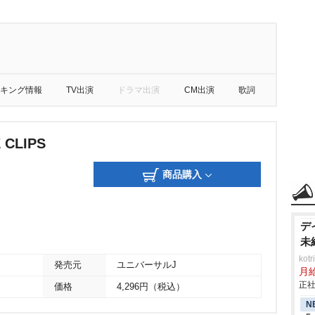
キング情報
TV出演
ドラマ出演
CM出演
歌詞
 CLIPS
商品購入
デ
未
ko
発売元
ユニバーサルJ
月
正社
価格
4,296円（税込）
N