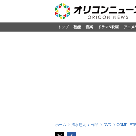
トップ
芸能
音楽
ドラマ&映画
アニメ
ホーム
清水翔太
作品
DVD
COMPLETE