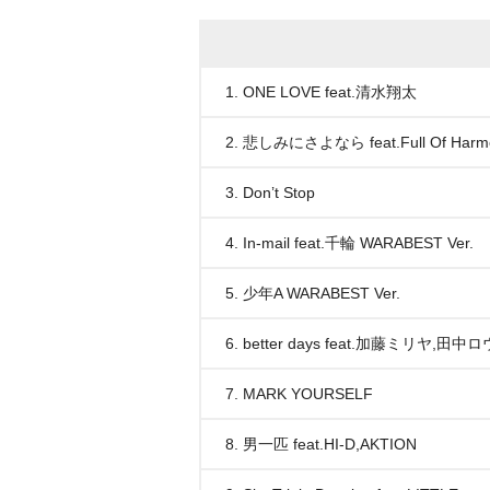
1. ONE LOVE feat.清水翔太
2. 悲しみにさよなら feat.Full Of Harm
3. Don’t Stop
4. In-mail feat.千輪 WARABEST Ver.
5. 少年A WARABEST Ver.
6. better days feat.加藤ミリヤ,田中
7. MARK YOURSELF
8. 男一匹 feat.HI-D,AKTION