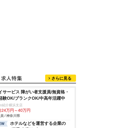
さらに見る
イサービス 障がい者支援員/無資格・
経験OK/ブランクOK/中高年活躍中
trio紹介横浜支店
給24万円～40万円
員 / 神奈川県
ホテルなどを運営する企業の
EW