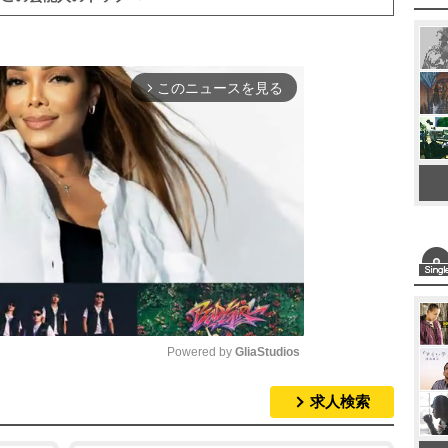
このニュースを見る
arrow_forward_ios
Powered by 
GliaStudios
求人検索
M
u