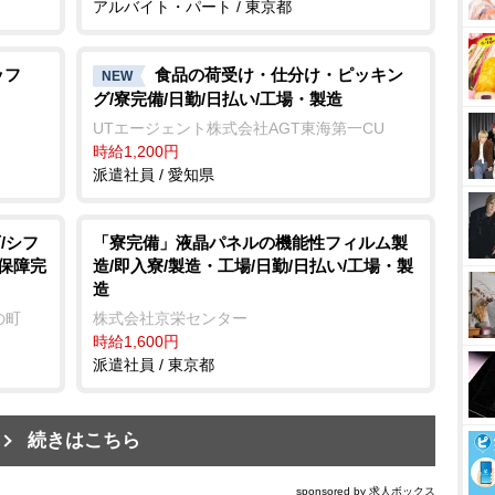
アルバイト・パート / 東京都
ッフ
食品の荷受け・仕分け・ピッキン
NEW
グ/寮完備/日勤/日払い/工場・製造
UTエージェント株式会社AGT東海第一CU
時給1,200円
派遣社員 / 愛知県
/シフ
「寮完備」液晶パネルの機能性フィルム製
会保障完
造/即入寮/製造・工場/日勤/日払い/工場・製
造
の町
株式会社京栄センター
時給1,600円
派遣社員 / 東京都
続きはこちら
sponsored by 求人ボックス