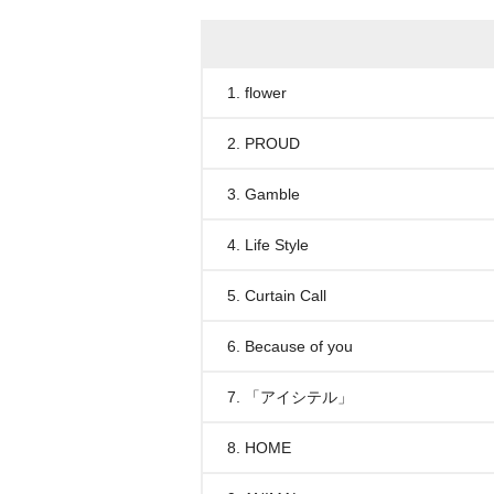
1. flower
2. PROUD
3. Gamble
4. Life Style
5. Curtain Call
6. Because of you
7. 「アイシテル」
8. HOME