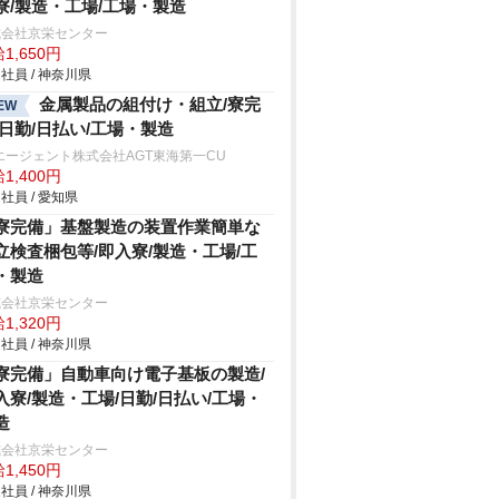
寮/製造・工場/工場・製造
式会社京栄センター
1,650円
社員 / 神奈川県
金属製品の組付け・組立/寮完
EW
/日勤/日払い/工場・製造
エージェント株式会社AGT東海第一CU
1,400円
社員 / 愛知県
寮完備」基盤製造の装置作業簡単な
立検査梱包等/即入寮/製造・工場/工
・製造
式会社京栄センター
1,320円
社員 / 神奈川県
寮完備」自動車向け電子基板の製造/
入寮/製造・工場/日勤/日払い/工場・
造
式会社京栄センター
1,450円
社員 / 神奈川県