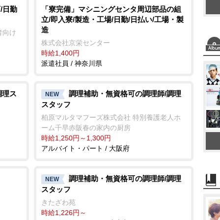
t
/日勤
「寮完備」マシニングセンタ周辺部品の組
立/即入寮/製造・工場/日勤/日払い/工場・製
e
造
者向け
株式会社京栄センター
時給1,400円
派遣社員 / 神奈川県
調理ス
調理補助・無資格可の調理師/調理
NEW
スタッフ
柏原マルタマフーズ株式会社 特別養護老人ホ
ーム千早赤阪春の家内の厨房
時給1,250円～1,300円
アルバイト・パート / 大阪府
調理補助・無資格可の調理師/調理
NEW
スタッフ
きたざわ苑
時給1,226円～