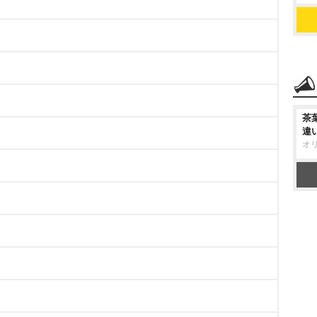
茶
違
オ