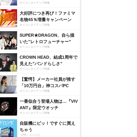
オリコンタイアップ特集
大好評につき再び！ファミマ
名物45％増量キャンペーン
オリコンタイアップ特集
SUPER★DRAGON、自ら描
いた”レトロフューチャー”
オリコンタイアップ特集
CROWN HEAD、結成1周年で
見えた”バンドらしさ”
オリコンタイアップ特集
【驚愕】メーカー社員が推す
「10万円台」神コスパPC
オリコンタイアップ特集
一番似合う登場人物は…『VIV
ANT』限定ウオッチ
オリコンタイアップ特集
自販機にピッ！ですぐに買え
ちゃう
（PR）ジハンピ