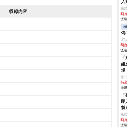
入
株
収録内容
時給
派遣
N
備
UT
時給
派遣
「
組
場
株
時給
派遣
「
即
製
株
時給
派遣