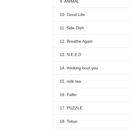
9. ANIMAL
10. Good Life
11. Side Dish
12. Breathe Again
13. N.E.E.D
14. thinking bout you
15. milk tea
16. Fallin
17. PUZZLE
18. Tokyo