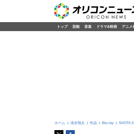
トップ
芸能
音楽
ドラマ&映画
アニメ
ホーム
清水翔太
作品
Blu-ray
SHOTA S