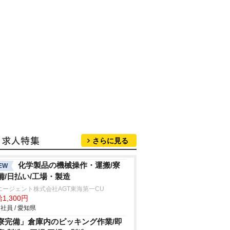
さらに見る
化学製品の機械操作・運搬/寮
EW
備/日払い/工場・製造
エージェント株式会社AGT東海第一CU
1,300円
社員 / 愛知県
寮完備」倉庫内のピッキング作業/即