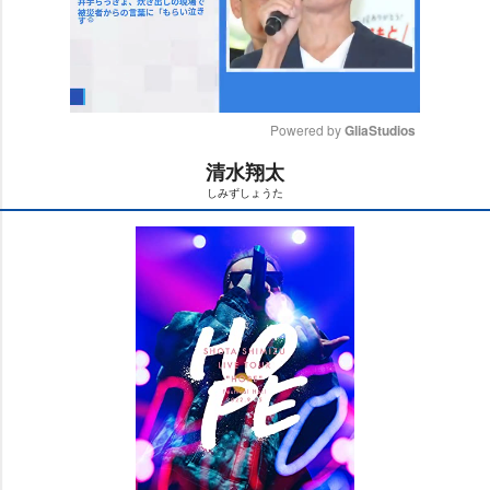
Powered by 
GliaStudios
清水翔太
M
しみずしょうた
u
t
e