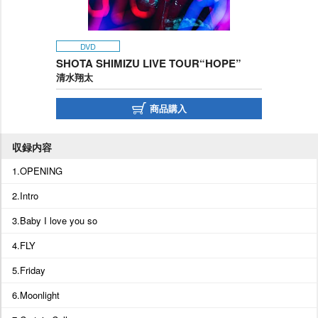
DVD
SHOTA SHIMIZU LIVE TOUR“HOPE”
清水翔太
商品購入
収録内容
1.OPENING
2.Intro
3.Baby I love you so
4.FLY
5.Friday
6.Moonlight