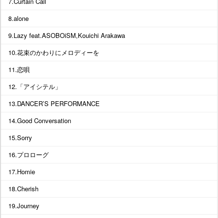
7.Curtain Call
8.alone
9.Lazy feat.ASOBOiSM,Kouichi Arakawa
10.花束のかわりにメロディーを
11.恋唄
12.「アイシテル」
13.DANCER’S PERFORMANCE
14.Good Conversation
15.Sorry
16.プロローグ
17.Homie
18.Cherish
19.Journey