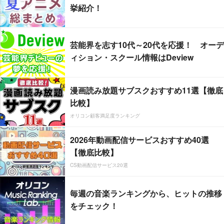
挙紹介！
芸能界を志す10代～20代を応援！ オーデ
ィション・スクール情報はDeview
漫画読み放題サブスクおすすめ11選【徹底
比較】
オリコン顧客満足度ランキング
2026年動画配信サービスおすすめ40選
【徹底比較】
CS動画配信サービス20選
毎週の音楽ランキングから、ヒットの推移
をチェック！