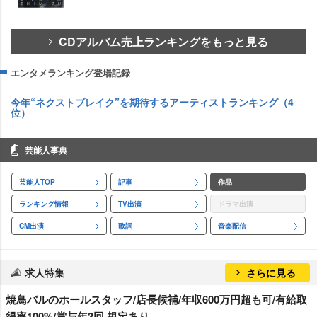
CDアルバム売上ランキングをもっと見る
エンタメランキング登場記録
今年“ネクストブレイク”を期待するアーティストランキング（4
位）
芸能人事典
芸能人TOP
記事
作品
ランキング情報
TV出演
ドラマ出演
CM出演
歌詞
音楽配信
求人特集
さらに見る
焼鳥バルのホールスタッフ/店長候補/年収600万円超も可/有給取
得率100%/賞与年3回 規定あり