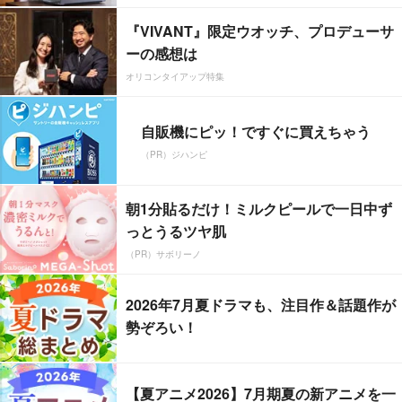
『VIVANT』限定ウオッチ、プロデューサ
ーの感想は
オリコンタイアップ特集
自販機にピッ！ですぐに買えちゃう
（PR）ジハンピ
朝1分貼るだけ！ミルクピールで一日中ず
っとうるツヤ肌
（PR）サボリーノ
2026年7月夏ドラマも、注目作＆話題作が
勢ぞろい！
【夏アニメ2026】7月期夏の新アニメを一