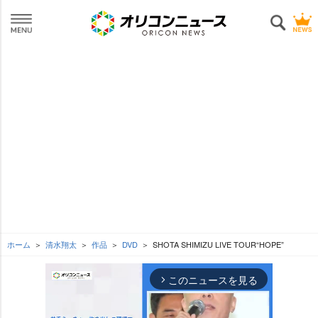
ホーム
清水翔太
作品
DVD
SHOTA SHIMIZU LIVE TOUR“HOPE”
このニュースを見る
arrow_forward_ios