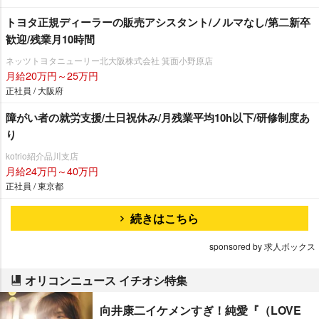
トヨタ正規ディーラーの販売アシスタント/ノルマなし/第二新卒
歓迎/残業月10時間
ネッツトヨタニューリー北大阪株式会社 箕面小野原店
月給20万円～25万円
正社員 / 大阪府
障がい者の就労支援/土日祝休み/月残業平均10h以下/研修制度あ
り
kotrio紹介品川支店
月給24万円～40万円
正社員 / 東京都
続きはこちら
sponsored by 求人ボックス
オリコンニュース イチオシ特集
向井康二イケメンすぎ！純愛『（LOVE