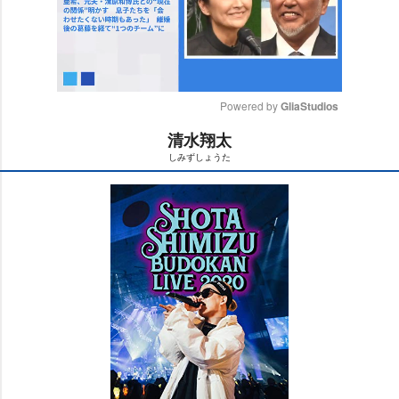
Powered by 
GliaStudios
清水翔太
M
しみずしょうた
u
t
e