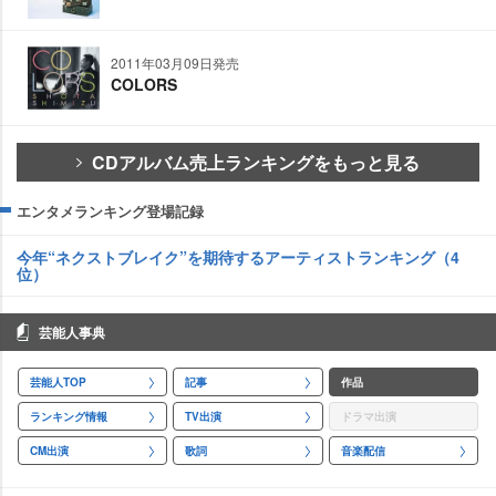
2011年03月09日発売
COLORS
CDアルバム売上ランキングをもっと見る
エンタメランキング登場記録
今年“ネクストブレイク”を期待するアーティストランキング（4
位）
芸能人事典
芸能人TOP
記事
作品
ランキング情報
TV出演
ドラマ出演
CM出演
歌詞
音楽配信