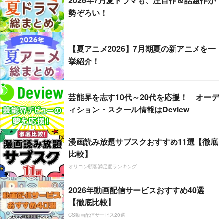
2026年7月夏ドラマも、注目作＆話題作が
勢ぞろい！
【夏アニメ2026】7月期夏の新アニメを一
挙紹介！
芸能界を志す10代～20代を応援！ オーデ
ィション・スクール情報はDeview
漫画読み放題サブスクおすすめ11選【徹底
比較】
オリコン顧客満足度ランキング
2026年動画配信サービスおすすめ40選
【徹底比較】
CS動画配信サービス20選