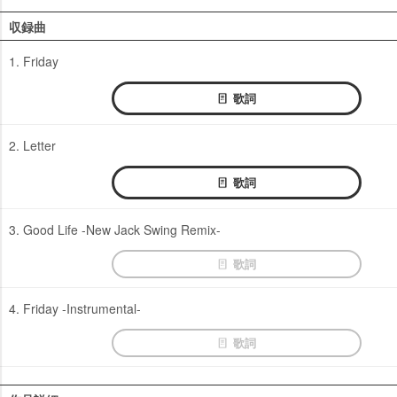
収録曲
1. Friday
歌詞
2. Letter
歌詞
3. Good Life -New Jack Swing Remix-
歌詞
4. Friday -Instrumental-
歌詞