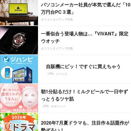
パソコンメーカー社員が本気で選んだ「10
万円台PC３選」
オリコンタイアップ特集
一番似合う登場人物は…『VIVANT』限定
ウオッチ
オリコンタイアップ特集
自販機にピッ！ですぐに買えちゃう
（PR）ジハンピ
朝1分貼るだけ！ミルクピールで一日中ず
っとうるツヤ肌
（PR）サボリーノ
2026年7月夏ドラマも、注目作＆話題作が
勢ぞろい！