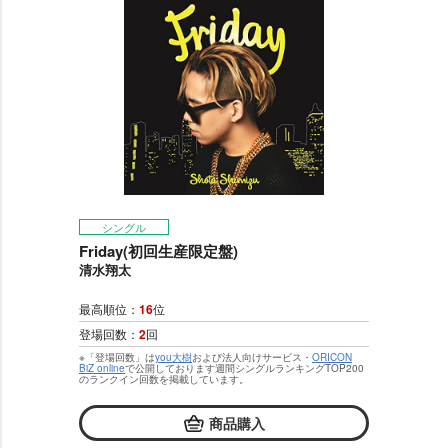
シングル
Friday(初回生産限定盤)
清水翔太
最高順位：
16
位
登場回数：
2
回
※「登場回数」は
you大樹
および法人向けサービス・
ORICON
BiZ online
で公開しております週間シングルランキングTOP200
のランクイン回数を掲載しています。
商品購入