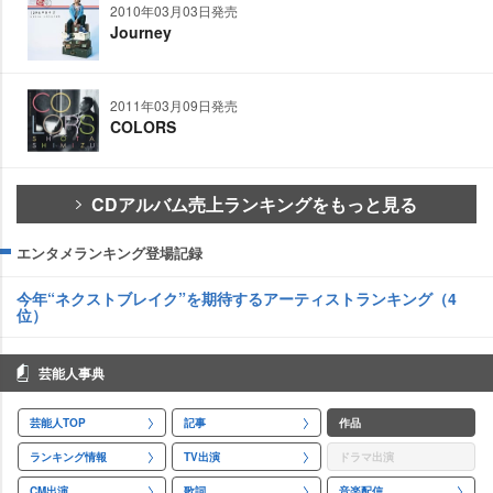
2010年03月03日発売
Journey
2011年03月09日発売
COLORS
CDアルバム売上ランキングをもっと見る
エンタメランキング登場記録
今年“ネクストブレイク”を期待するアーティストランキング（4
位）
芸能人事典
芸能人TOP
記事
作品
ランキング情報
TV出演
ドラマ出演
CM出演
歌詞
音楽配信