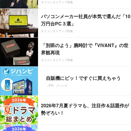
オリコンタイアップ特集
パソコンメーカー社員が本気で選んだ「10
万円台PC３選」
オリコンタイアップ特集
「別班のよう」腕時計で『VIVANT』の世
界観再現
オリコンタイアップ特集
自販機にピッ！ですぐに買えちゃう
（PR）ジハンピ
2026年7月夏ドラマも、注目作＆話題作が
勢ぞろい！