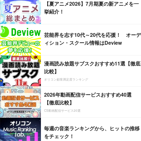
【夏アニメ2026】7月期夏の新アニメを一
挙紹介！
芸能界を志す10代～20代を応援！ オーデ
ィション・スクール情報はDeview
漫画読み放題サブスクおすすめ11選【徹底
比較】
オリコン顧客満足度ランキング
2026年動画配信サービスおすすめ40選
【徹底比較】
CS動画配信サービス20選
毎週の音楽ランキングから、ヒットの推移
をチェック！