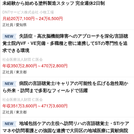
未経験から始める塗料製造スタッフ 完全週休2日制
DNTサービス株式会社 小牧工場
月給20万7,100円～24万6,500円
正社員 / 愛知県
失語症・高次脳機能障害へのアプローチを深化/言語聴
NEW
覚士院内VF・VE完備・多職種と密に連携してSTの専門性を追
求できる環境
社会医療法人財団 仁医会
年収350万2,800円～470万2,800円
正社員 / 東京都
病院の言語聴覚士/キャリアの可能性を広げる急性期か
NEW
ら外来・訪問まで多彩なフィールドで活躍
社会医療法人財団 仁医会
年収351万3,600円～471万3,600円
正社員 / 東京都
地域包括ケアの主役へ訪問リハの言語聴覚士・ST/ケア
NEW
マネや訪問看護との強固な連携で大田区の地域医療に貢献病院