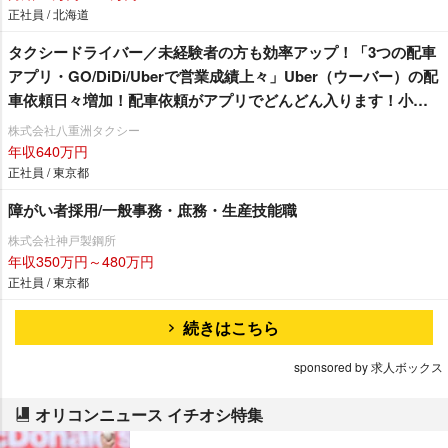
正社員 / 北海道
タクシードライバー／未経験者の方も効率アップ！「3つの配車
アプリ・GO/DiDi/Uberで営業成績上々」Uber（ウーバー）の配
車依頼日々増加！配車依頼がアプリでどんどん入ります！小田
急線・東急田園都市沿線にお住まいの方必見☆ 未経験者の方
株式会社八重洲タクシー
も安心「3ヶ月30万円給料保証」乗務員さん最優先の職場環境！
年収640万円
嬉しい待遇も盛りだくさん♪「 経験者対象で入社20万円支
正社員 / 東京都
給！」シフトの相談も親身に対応！自分のペースで働くことが
障がい者採用/一般事務・庶務・生産技能職
できますよ♪
株式会社神戸製鋼所
年収350万円～480万円
正社員 / 東京都
続きはこちら
sponsored by 求人ボックス
オリコンニュース イチオシ特集