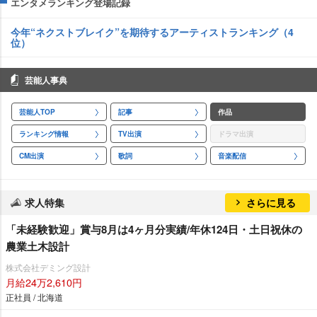
エンタメランキング登場記録
今年“ネクストブレイク”を期待するアーティストランキング（4
位）
芸能人事典
芸能人TOP
記事
作品
ランキング情報
TV出演
ドラマ出演
CM出演
歌詞
音楽配信
求人特集
さらに見る
「未経験歓迎」賞与8月は4ヶ月分実績/年休124日・土日祝休の
農業土木設計
株式会社デミング設計
月給24万2,610円
正社員 / 北海道