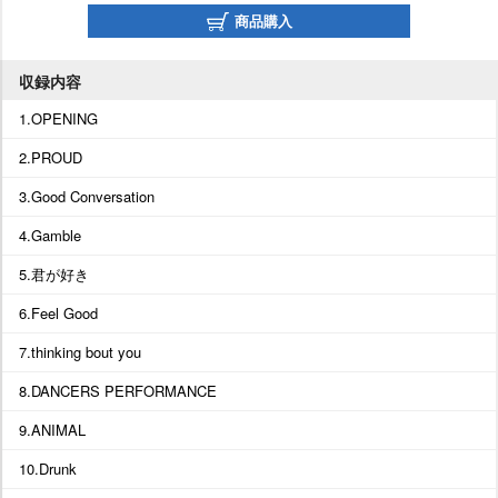
商品購入
収録内容
1.OPENING
2.PROUD
3.Good Conversation
4.Gamble
5.君が好き
6.Feel Good
7.thinking bout you
8.DANCERS PERFORMANCE
9.ANIMAL
10.Drunk