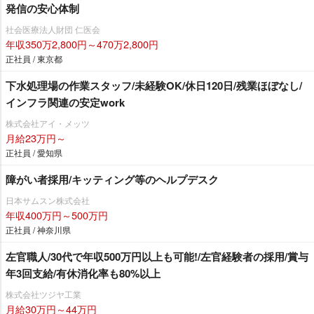
発信の安心体制
社会医療法人財団 仁医会
年収350万2,800円～470万2,800円
正社員 / 東京都
下水処理場の作業スタッフ/未経験OK/休日120日/残業ほぼなし/
インフラ関連の安定work
株式会社アイ・メッツ
月給23万円～
正社員 / 愛知県
障がい者採用/キッティング等のヘルプデスク
日本サムスン株式会社
年収400万円～500万円
正社員 / 神奈川県
左官職人/30代で年収500万円以上も可能!/左官経験者の採用/賞与
年3回支給/有休消化率も80%以上
株式会社ツジヤ工業
月給30万円～44万円