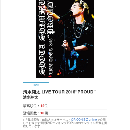
DVD
清水翔太 LIVE TOUR 2016“PROUD”
清水翔太
最高順位：
12
位
登場回数：
10
回
※「登場回数」は法人向けサービス・
ORICON BiZ online
で公開
しております週間DVDランキングTOP300のランクイン回数を掲
載しています。