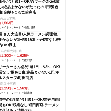
夜帯だけ!週1～OK/WワークOK/残業
し/絶品まかないがたったの1円/髪色
由!金髪もOK/宮前商店
商店 宮前店
1,563円
バイト・パート / 神奈川県
婦 さん大注目!人気ラーメン調理/絶
まかないが1円/週1&3h～/残業なし/扶
内OK/豚山
 名古屋太閤口店
1,300円～1,625円
バイト・パート / 愛知県
リーターさん必見!週1日～&3h～OK/
業なし/髪色自由/絶品まかない1円/ホ
ルスタッフ/町田商店
商店 十三店
1,250円～1,563円
バイト・パート / 大阪府
前中の3時間だけ!週1～OK/髪色自由!
髪もOK/残業なし/町田商店/ラーメン
の仕込み・清掃/375