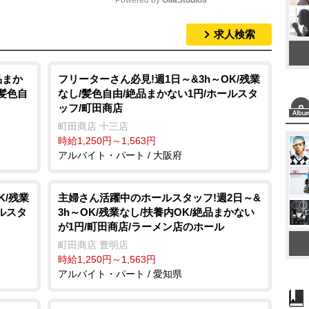
Powered by 
GliaStudios
求人検索
M
u
t
品まか
フリーターさん必見!週1日～&3h～OK/残業
/髪色自
なし/髪色自由/絶品まかない1円/ホールスタ
e
ッフ/町田商店
町田商店 十三店
時給1,250円～1,563円
アルバイト・パート / 大阪府
K/残業
主婦さん活躍中のホールスタッフ!週2日～&
ルスタ
3h～OK/残業なし/扶養内OK/絶品まかない
が1円/町田商店/ラーメン店のホール
町田商店 豊明店
時給1,250円～1,563円
アルバイト・パート / 愛知県