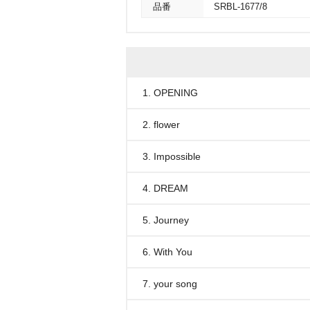
品番
SRBL-1677/8
1. OPENING
2. flower
3. Impossible
4. DREAM
5. Journey
6. With You
7. your song