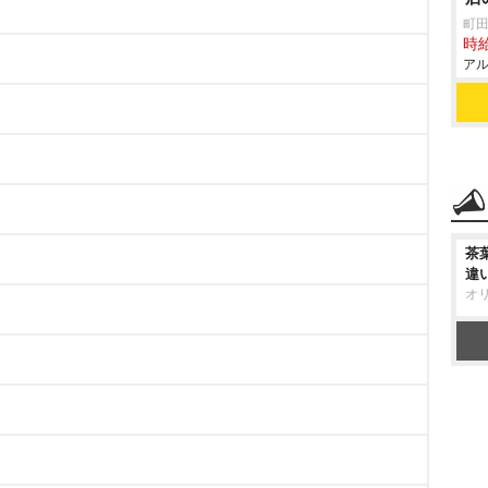
町田
時給
アル
茶
違
オ