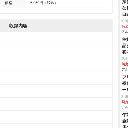
深
価格
6,050円（税込）
な
自
町田
収録内容
時給
アル
主
品
養
豚山
時給
アル
フ
残
ー
町田
時給
アル
午
金
店