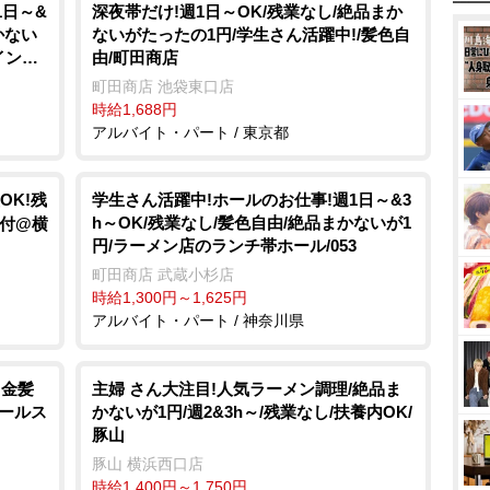
1日～&
深夜帯だけ!週1日～OK/残業なし/絶品まか
かない
ないがたったの1円/学生さん活躍中!/髪色自
インホ
由/町田商店
町田商店 池袋東口店
時給1,688円
アルバイト・パート / 東京都
OK!残
学生さん活躍中!ホールのお仕事!週1日～&3
h～OK/残業なし/髪色自由/絶品まかないが1
受付@横
円/ラーメン店のランチ帯ホール/053
町田商店 武蔵小杉店
時給1,300円～1,625円
アルバイト・パート / 神奈川県
!金髪
主婦 さん大注目!人気ラーメン調理/絶品ま
ホールス
かないが1円/週2&3h～/残業なし/扶養内OK/
豚山
豚山 横浜西口店
時給1,400円～1,750円