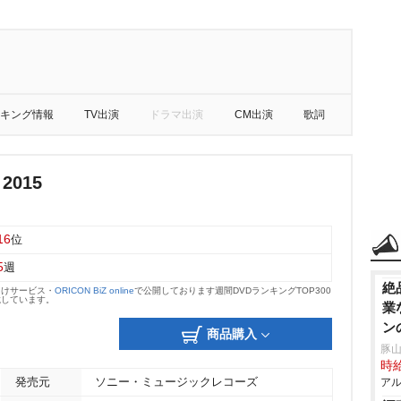
キング情報
TV出演
ドラマ出演
CM出演
歌詞
 2015
16
位
5
週
絶
向けサービス・
ORICON BiZ online
で公開しております週間DVDランキングTOP300
載しています。
業
ン
商品購入
豚山
時給
発売元
ソニー・ミュージックレコーズ
アル