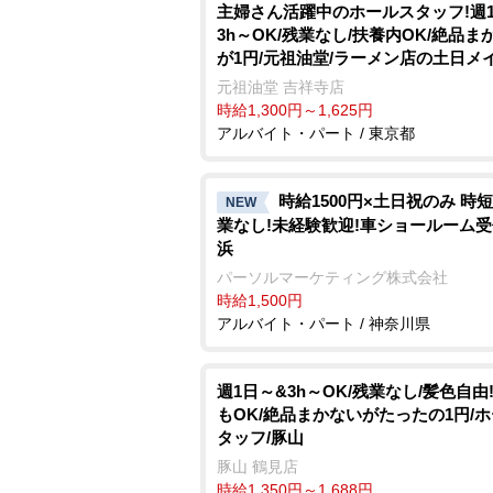
主婦さん活躍中のホールスタッフ!週
3h～OK/残業なし/扶養内OK/絶品ま
が1円/元祖油堂/ラーメン店の土日メ
ール
元祖油堂 吉祥寺店
時給1,300円～1,625円
アルバイト・パート / 東京都
時給1500円×土日祝のみ 時短
NEW
業なし!未経験歓迎!車ショールーム
浜
パーソルマーケティング株式会社
時給1,500円
アルバイト・パート / 神奈川県
週1日～&3h～OK/残業なし/髪色自由
もOK/絶品まかないがたったの1円/
タッフ/豚山
豚山 鶴見店
時給1,350円～1,688円