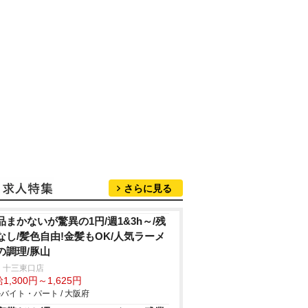
さらに見る
品まかないが驚異の1円/週1&3h～/残
なし/髪色自由!金髪もOK/人気ラーメ
の調理/豚山
 十三東口店
1,300円～1,625円
バイト・パート / 大阪府