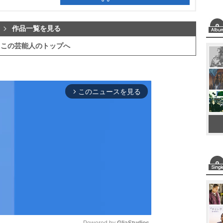
作品一覧を見る
この芸能人のトップへ
このニュースを見る
arrow_forward_ios