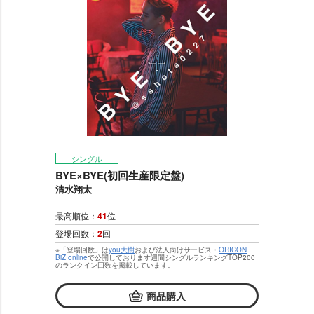
シングル
BYE×BYE(初回生産限定盤)
清水翔太
最高順位：
41
位
登場回数：
2
回
※「登場回数」は
you大樹
および法人向けサービス・
ORICON
BiZ online
で公開しております週間シングルランキングTOP200
のランクイン回数を掲載しています。
商品購入