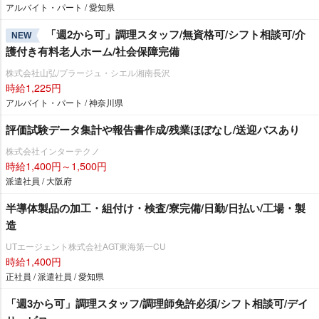
アルバイト・パート / 愛知県
「週2から可」調理スタッフ/無資格可/シフト相談可/介
NEW
護付き有料老人ホーム/社会保障完備
株式会社山弘/プラージュ・シエル湘南長沢
時給1,225円
アルバイト・パート / 神奈川県
評価試験データ集計や報告書作成/残業ほぼなし/送迎バスあり
株式会社インターテクノ
時給1,400円～1,500円
派遣社員 / 大阪府
半導体製品の加工・組付け・検査/寮完備/日勤/日払い/工場・製
造
UTエージェント株式会社AGT東海第一CU
時給1,400円
正社員 / 派遣社員 / 愛知県
「週3から可」調理スタッフ/調理師免許必須/シフト相談可/デイ