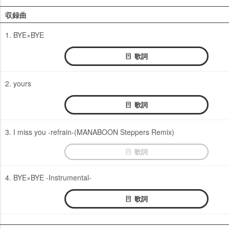
収録曲
1. BYE×BYE
歌詞
2. yours
歌詞
3. I miss you -refrain-(MANABOON Steppers Remix)
歌詞
4. BYE×BYE -Instrumental-
歌詞