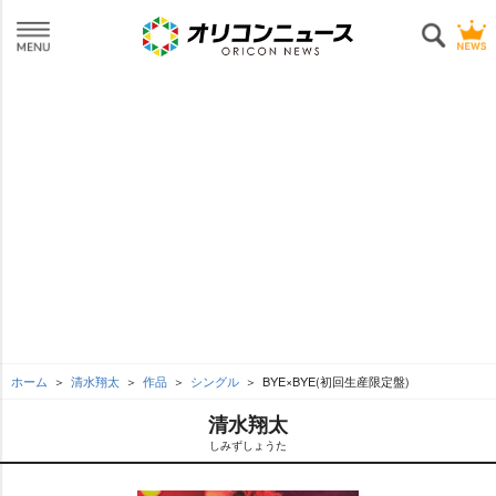
ホーム
清水翔太
作品
シングル
BYE×BYE(初回生産限定盤)
清水翔太
しみずしょうた