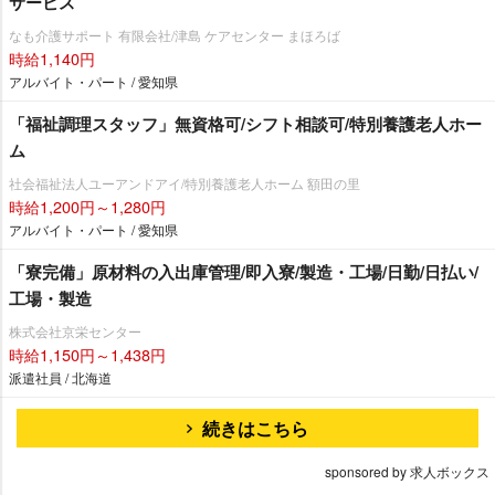
サービス
なも介護サポート 有限会社/津島 ケアセンター まほろば
時給1,140円
アルバイト・パート / 愛知県
「福祉調理スタッフ」無資格可/シフト相談可/特別養護老人ホー
ム
社会福祉法人ユーアンドアイ/特別養護老人ホーム 額田の里
時給1,200円～1,280円
アルバイト・パート / 愛知県
「寮完備」原材料の入出庫管理/即入寮/製造・工場/日勤/日払い/
工場・製造
株式会社京栄センター
時給1,150円～1,438円
派遣社員 / 北海道
続きはこちら
sponsored by 求人ボックス