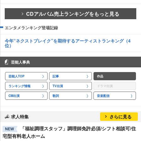
CDアルバム売上ランキングをもっと見る
エンタメランキング登場記録
今年“ネクストブレイク”を期待するアーティストランキング（4
位）
芸能人事典
芸能人TOP
記事
作品
ランキング情報
TV出演
ドラマ出演
CM出演
歌詞
音楽配信
求人特集
さらに見る
「福祉調理スタッフ」調理師免許必須/シフト相談可/住
NEW
宅型有料老人ホーム