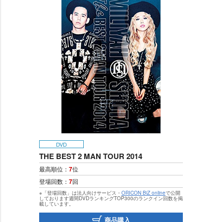
DVD
THE BEST 2 MAN TOUR 2014
最高順位：
7
位
登場回数：
7
回
※「登場回数」は法人向けサービス・
ORICON BiZ online
で公開
しております週間DVDランキングTOP300のランクイン回数を掲
載しています。
商品購入