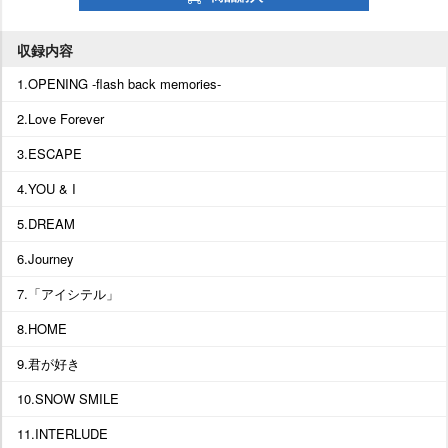
収録内容
1.OPENING -flash back memories-
2.Love Forever
3.ESCAPE
4.YOU & I
5.DREAM
6.Journey
7.「アイシテル」
8.HOME
9.君が好き
10.SNOW SMILE
11.INTERLUDE