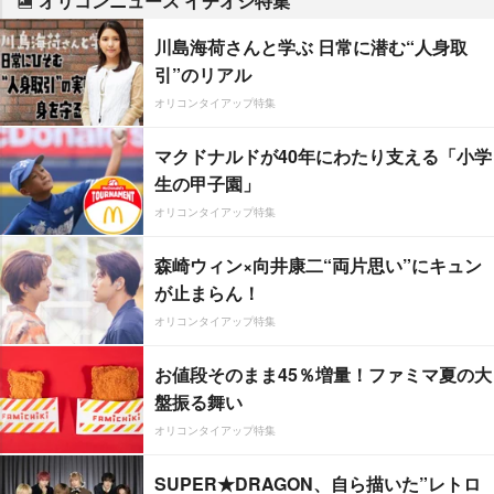
オリコンニュース イチオシ特集
川島海荷さんと学ぶ 日常に潜む“人身取
引”のリアル
オリコンタイアップ特集
マクドナルドが40年にわたり支える「小学
生の甲子園」
オリコンタイアップ特集
森崎ウィン×向井康二“両片思い”にキュン
が止まらん！
オリコンタイアップ特集
お値段そのまま45％増量！ファミマ夏の大
盤振る舞い
オリコンタイアップ特集
SUPER★DRAGON、自ら描いた”レトロ