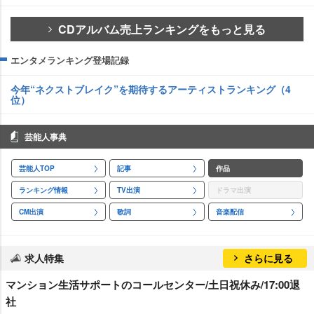
CDアルバム売上ランキングをもっと見る
エンタメランキング登場記録
今年“ネクストブレイク”を期待するアーティストランキング（4
位）
芸能人事典
芸能人TOP
記事
作品
ランキング情報
TV出演
ドラマ出演
CM出演
歌詞
音楽配信
求人特集
さらに見る
マンション生活サポートのコールセンター/土日祝休み/17:00退
社