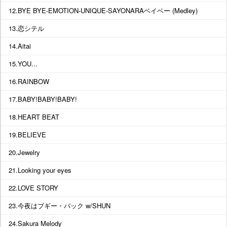
12.BYE BYE-EMOTION-UNIQUE-SAYONARAベイベー (Medley)
13.恋シテル
14.Aitai
15.YOU...
16.RAINBOW
17.BABY!BABY!BABY!
18.HEART BEAT
19.BELIEVE
20.Jewelry
21.Looking your eyes
22.LOVE STORY
23.今夜はブギー・バック w/SHUN
24.Sakura Melody