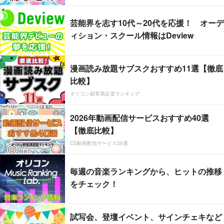
芸能界を志す10代～20代を応援！ オーデ
ィション・スクール情報はDeview
漫画読み放題サブスクおすすめ11選【徹底
比較】
オリコン顧客満足度ランキング
2026年動画配信サービスおすすめ40選
【徹底比較】
CS動画配信サービス20選
毎週の音楽ランキングから、ヒットの推移
をチェック！
試写会、登壇イベント、サインチェキなど