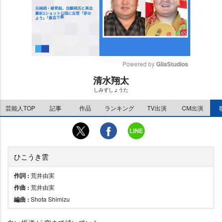
Powered by 
GliaStudios
清水翔太
M
しみずしょうた
u
t
芸能人TOP
記事
作品
ランキング
TV出演
CM出演
e
ひこうき雲
作詞 :
荒井由実
作曲 :
荒井由実
編曲 :
Shota Shimizu