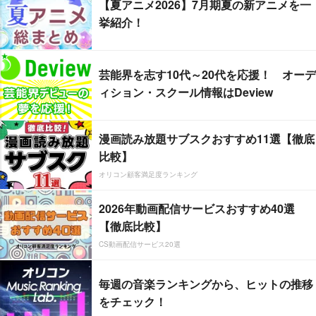
【夏アニメ2026】7月期夏の新アニメを一
挙紹介！
芸能界を志す10代～20代を応援！ オーデ
ィション・スクール情報はDeview
漫画読み放題サブスクおすすめ11選【徹底
比較】
オリコン顧客満足度ランキング
2026年動画配信サービスおすすめ40選
【徹底比較】
CS動画配信サービス20選
毎週の音楽ランキングから、ヒットの推移
をチェック！