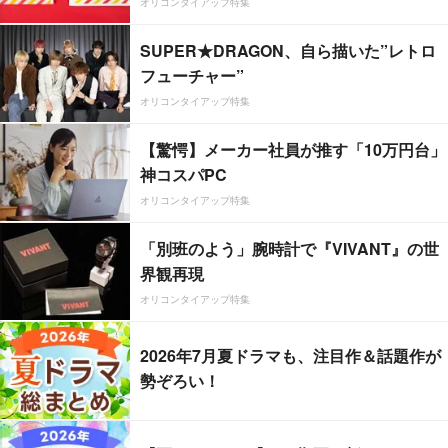
オリコンタイアップ特集
SUPER★DRAGON、自ら描いた”レトロ
フューチャー”
オリコンタイアップ特集
【驚愕】メーカー社員が推す「10万円台」
神コスパPC
オリコンタイアップ特集
「別班のよう」腕時計で『VIVANT』の世
界観再現
オリコンタイアップ特集
2026年7月夏ドラマも、注目作＆話題作が
勢ぞろい！