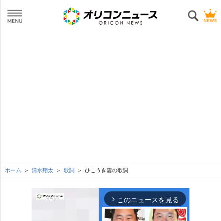
ホーム
清水翔太
歌詞
ひこうき雲の歌詞
このニュースを見る
arrow_forward_ios