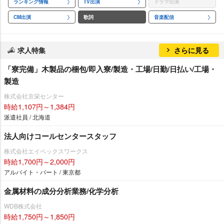
ランキング情報
TV出演
ドラマ出演
CM出演
歌詞
音楽配信
求人特集
さらに見る
「寮完備」木製品の梱包/即入寮/製造・工場/日勤/日払い/工場・
製造
株式会社京栄センター
時給1,107円～1,384円
派遣社員 / 北海道
法人向けコールセンタースタッフ
株式会社エイペックスワークス
時給1,700円～2,000円
アルバイト・パート / 東京都
金属材料の成分分析業務/化学分析
WDB株式会社
時給1,750円～1,850円