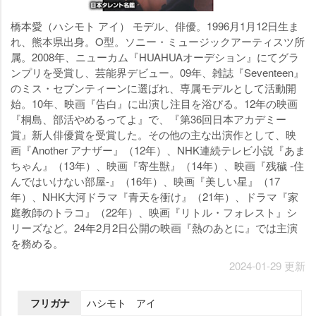
橋本愛（ハシモト アイ） モデル、俳優。1996月1月12日生ま
れ、熊本県出身。O型。ソニー・ミュージックアーティスツ所
属。2008年、ニューカム『HUAHUAオーデション』にてグラ
ンプリを受賞し、芸能界デビュー。09年、雑誌『Seventeen』
のミス・セブンティーンに選ばれ、専属モデルとして活動開
始。10年、映画『告白』に出演し注目を浴びる。12年の映画
『桐島、部活やめるってよ』で、『第36回日本アカデミー
賞』新人俳優賞を受賞した。その他の主な出演作として、映
画『Another アナザー』（12年）、NHK連続テレビ小説『あま
ちゃん』（13年）、映画『寄生獣』（14年）、映画『残穢 -住
んではいけない部屋-』（16年）、映画『美しい星』（17
年）、NHK大河ドラマ『青天を衝け』（21年）、ドラマ『家
庭教師のトラコ』（22年）、映画『リトル・フォレスト』シ
リーズなど。24年2月2日公開の映画『熱のあとに』では主演
を務める。
2024-01-29 更新
フリガナ
ハシモト アイ