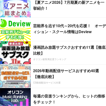
【夏アニメ2026】7月期夏の新アニメを一
挙紹介！
芸能界を志す10代～20代を応援！ オーデ
ィション・スクール情報はDeview
漫画読み放題サブスクおすすめ11選【徹底
比較】
オリコン顧客満足度ランキング
2026年動画配信サービスおすすめ40選
【徹底比較】
CS動画配信サービス20選
毎週の音楽ランキングから、ヒットの推移
をチェック！