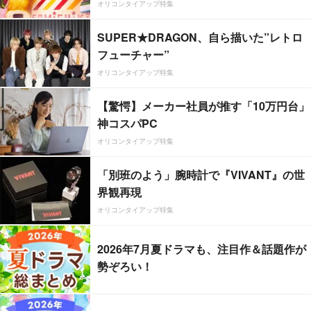
オリコンタイアップ特集
SUPER★DRAGON、自ら描いた”レトロ
フューチャー”
オリコンタイアップ特集
【驚愕】メーカー社員が推す「10万円台」
神コスパPC
オリコンタイアップ特集
「別班のよう」腕時計で『VIVANT』の世
界観再現
オリコンタイアップ特集
2026年7月夏ドラマも、注目作＆話題作が
勢ぞろい！