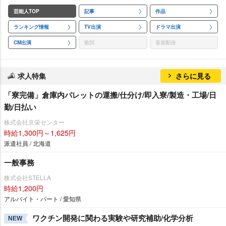
芸能人TOP
記事
作品
ランキング情報
TV出演
ドラマ出演
CM出演
歌詞
音楽配信
求人特集
さらに見る
「寮完備」倉庫内パレットの運搬/仕分け/即入寮/製造・工場/日
勤/日払い
株式会社京栄センター
時給1,300円～1,625円
派遣社員 / 北海道
一般事務
株式会社STELLA
時給1,200円
アルバイト・パート / 愛知県
ワクチン開発に関わる実験や研究補助/化学分析
NEW