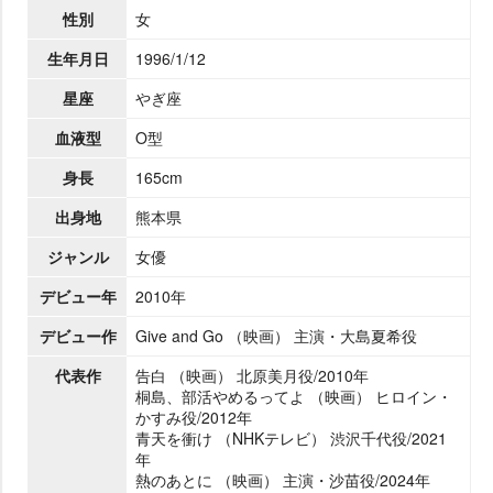
性別
女
生年月日
1996/1/12
星座
ぎ座
血液型
O型
身長
165cm
出身地
熊本県
ジャンル
女優
デビュー年
2010年
デビュー作
Give and Go （映画） 主演・大島夏希役
代表作
告白 （映画） 北原美月役/2010年
桐島、部活やめるってよ （映画） ヒロイン・
かすみ役/2012年
青天を衝け （NHKテレビ） 渋沢千代役/2021
年
熱のあとに （映画） 主演・沙苗役/2024年