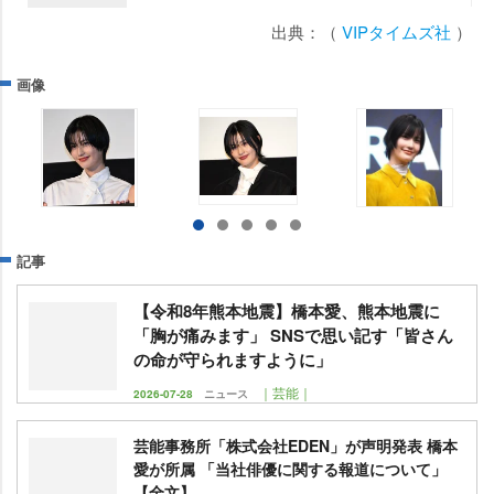
出典：（
VIPタイムズ社
）
画像
記事
【令和8年熊本地震】橋本愛、熊本地震に
「胸が痛みます」 SNSで思い記す「皆さん
の命が守られますように」
｜芸能｜
2026-07-28
ニュース
芸能事務所「株式会社EDEN」が声明発表 橋本
愛が所属 「当社俳優に関する報道について」
【全文】