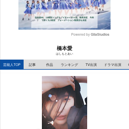
Powered by 
GliaStudios
M
橋本愛
u
はしもとあい
t
e
芸能人TOP
記事
作品
ランキング
TV出演
ドラマ出演