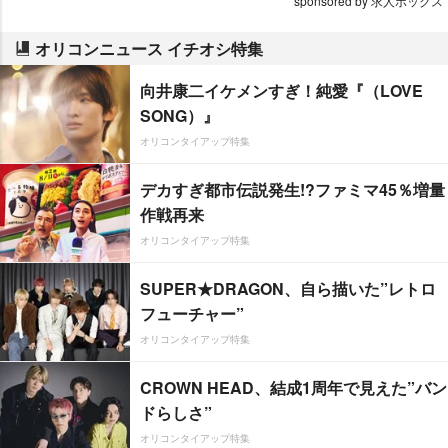
sponsored by 求人ボックス
オリコンニュース イチオシ特集
向井康二イケメンすぎ！純愛『（LOVE
SONG）』
オリコンタイアップ特集
デカすぎ都市伝説発生!?ファミマ45％増量
作戦再来
オリコンタイアップ特集
SUPER★DRAGON、自ら描いた”レトロ
フューチャー”
オリコンタイアップ特集
CROWN HEAD、結成1周年で見えた”バン
ドらしさ”
オリコンタイアップ特集