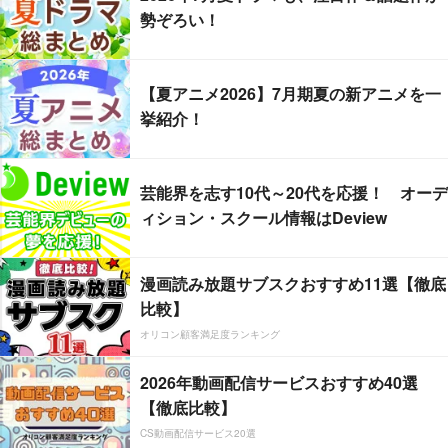
勢ぞろい！
【夏アニメ2026】7月期夏の新アニメを一
挙紹介！
芸能界を志す10代～20代を応援！ オーデ
ィション・スクール情報はDeview
漫画読み放題サブスクおすすめ11選【徹底
比較】
オリコン顧客満足度ランキング
2026年動画配信サービスおすすめ40選
【徹底比較】
CS動画配信サービス20選