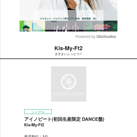
Powered by 
GliaStudios
Kis-My-Ft2
M
きすまいふっとつー
u
t
e
シングル
アイノビート(初回生産限定 DANCE盤)
Kis-My-Ft2
最高順位：
1
位