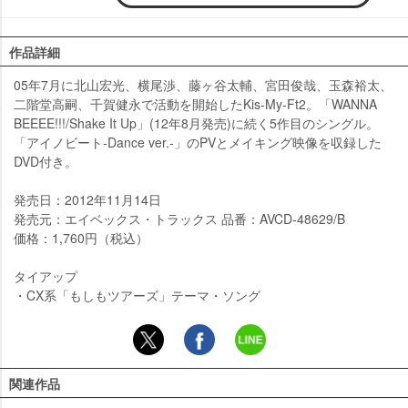
作品詳細
05年7月に北山宏光、横尾渉、藤ヶ谷太輔、宮田俊哉、玉森裕太、
二階堂高嗣、千賀健永で活動を開始したKis-My-Ft2。「WANNA
BEEEE!!!/Shake It Up」(12年8月発売)に続く5作目のシングル。
「アイノビート-Dance ver.-」のPVとメイキング映像を収録した
DVD付き。
発売日：2012年11月14日
発売元：エイベックス・トラックス 品番：AVCD-48629/B
価格：1,760円（税込）
タイアップ
・CX系「もしもツアーズ」テーマ・ソング
関連作品