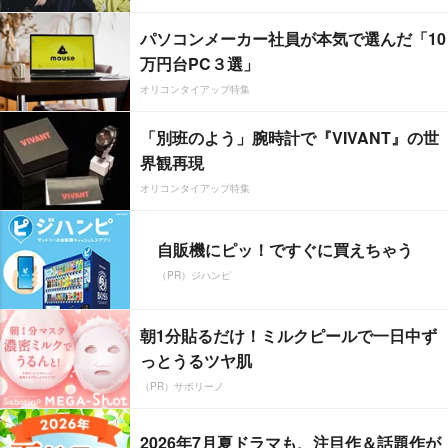
パソコンメーカー社員が本気で選んだ「10
万円台PC３選」
オリコンタイアップ特集
「別班のよう」腕時計で『VIVANT』の世
界観再現
オリコンタイアップ特集
自販機にピッ！ですぐに買えちゃう
（PR）ジハンピ
朝1分貼るだけ！ミルクピールで一日中ず
っとうるツヤ肌
（PR）サボリーノ
2026年7月夏ドラマも、注目作＆話題作が