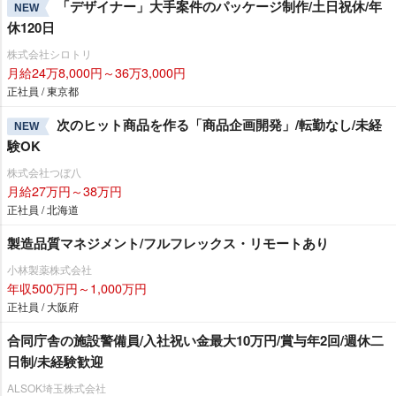
「デザイナー」大手案件のパッケージ制作/土日祝休/年
NEW
休120日
株式会社シロトリ
月給24万8,000円～36万3,000円
正社員 / 東京都
次のヒット商品を作る「商品企画開発」/転勤なし/未経
NEW
験OK
株式会社つぼ八
月給27万円～38万円
正社員 / 北海道
製造品質マネジメント/フルフレックス・リモートあり
小林製薬株式会社
年収500万円～1,000万円
正社員 / 大阪府
合同庁舎の施設警備員/入社祝い金最大10万円/賞与年2回/週休二
日制/未経験歓迎
ALSOK埼玉株式会社