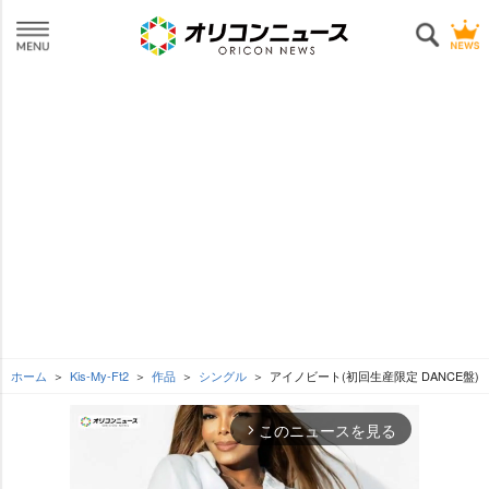
ホーム
Kis-My-Ft2
作品
シングル
アイノビート(初回生産限定 DANCE盤)
このニュースを見る
arrow_forward_ios