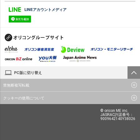
LINEアカウントメディア
PC版に切り替え
禁無断複写転載
クッキーの使用について
© oricon ME inc.
JASRAC許諾番号：
9009642140Y38026