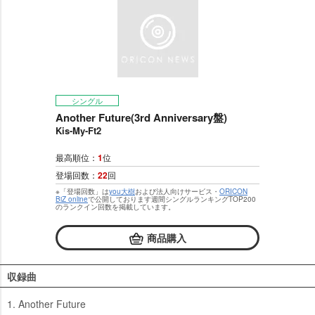
シングル
Another Future(3rd Anniversary盤)
Kis-My-Ft2
最高順位：
1
位
登場回数：
22
回
※「登場回数」は
you大樹
および法人向けサービス・
ORICON
BiZ online
で公開しております週間シングルランキングTOP200
のランクイン回数を掲載しています。
商品購入
収録曲
1. Another Future