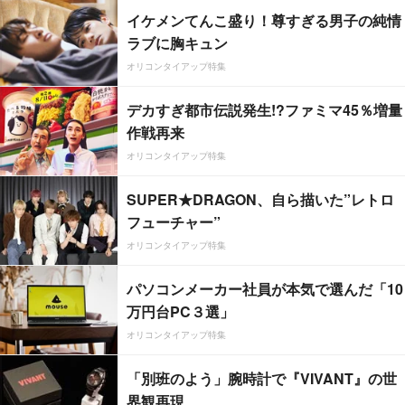
イケメンてんこ盛り！尊すぎる男子の純情
ラブに胸キュン
オリコンタイアップ特集
デカすぎ都市伝説発生!?ファミマ45％増量
作戦再来
オリコンタイアップ特集
SUPER★DRAGON、自ら描いた”レトロ
フューチャー”
オリコンタイアップ特集
パソコンメーカー社員が本気で選んだ「10
万円台PC３選」
オリコンタイアップ特集
「別班のよう」腕時計で『VIVANT』の世
界観再現