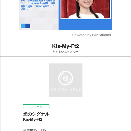
Powered by 
GliaStudios
Kis-My-Ft2
M
きすまいふっとつー
u
t
e
シングル
光のシグナル
Kis-My-Ft2
最高順位：
1
位