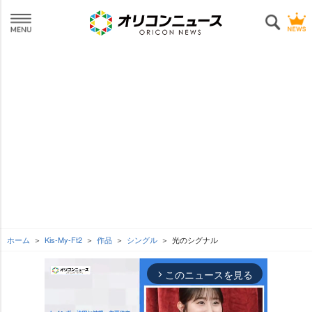
ホーム
Kis-My-Ft2
作品
シングル
光のシグナル
このニュースを見る
arrow_forward_ios