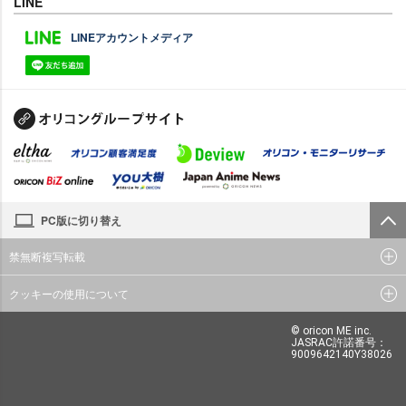
LINE
LINEアカウントメディア
PC版に切り替え
禁無断複写転載
クッキーの使用について
© oricon ME inc.
JASRAC許諾番号：
9009642140Y38026