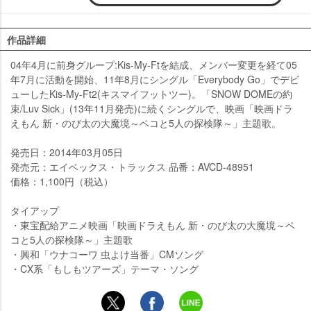
作品詳細
04年4月に前身グループ:Kis-My-Ftを結成、メンバー変更を経て05
年7月に活動を開始、11年8月にシングル「Everybody Go」でデビ
ューしたKis-My-Ft2(キスマイフットツー)。「SNOW DOMEの約
束/Luv Sick」(13年11月発売)に続くシングルで、映画「映画ドラ
えもん 新・のび太の大魔境～ペコと5人の探検隊～」主題歌。
発売日：2014年03月05日
発売元：エイベックス・トラックス 品番：AVCD-48951
価格：1,100円（税込）
タイアップ
・東宝配給アニメ映画「映画ドラえもん 新・のび太の大魔境～ペ
コと5人の探検隊～」主題歌
・興和「ウナコーワ 虫よけ当番」CMソング
・CX系「もしもツアーズ」テーマ・ソング