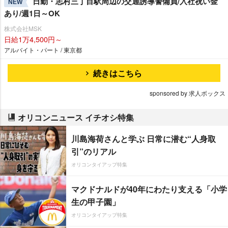
日勤・志村三丁目駅周辺の交通誘導警備員/入社祝い金
NEW
あり/週1日～OK
株式会社MSK
日給1万4,500円～
アルバイト・パート / 東京都
続きはこちら
sponsored by 求人ボックス
オリコンニュース イチオシ特集
川島海荷さんと学ぶ 日常に潜む“人身取
引”のリアル
オリコンタイアップ特集
マクドナルドが40年にわたり支える「小学
生の甲子園」
オリコンタイアップ特集