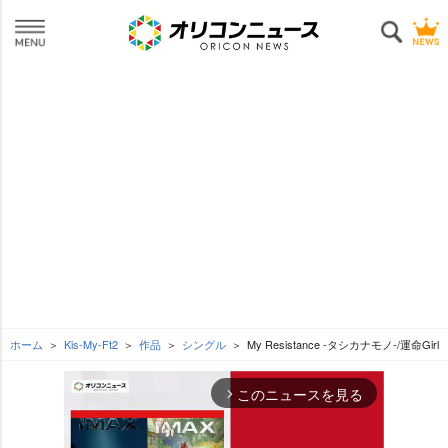
ホーム
Kis-My-Ft2
作品
シングル
My Resistance -タシカナモノ-/運命Girl
このニュースを見る
arrow_forward_ios