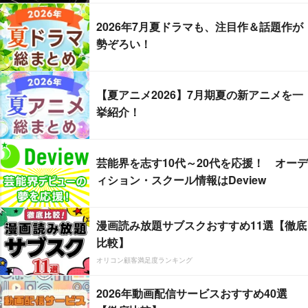
2026年7月夏ドラマも、注目作＆話題作が
勢ぞろい！
【夏アニメ2026】7月期夏の新アニメを一
挙紹介！
芸能界を志す10代～20代を応援！ オーデ
ィション・スクール情報はDeview
漫画読み放題サブスクおすすめ11選【徹底
比較】
オリコン顧客満足度ランキング
2026年動画配信サービスおすすめ40選