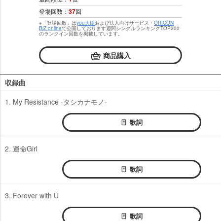
登場回数：
37
回
※「登場回数」は
you大樹
および法人向けサービス・
ORICON
BiZ online
で公開しております週間シングルランキングTOP200
のランクイン回数を掲載しています。
商品購入
収録曲
1. My Resistance -タシカナモノ-
歌詞
2. 運命Girl
歌詞
3. Forever with U
歌詞