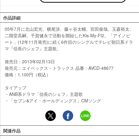
作品詳細
05年7月に北山宏光、横尾渉、藤ヶ谷太輔、宮田俊哉、玉森裕太、
二階堂高嗣、千賀健永で活動を開始したKis-My-Ft2。「アイノビ
ート」(12年11月発売)に続く6作目のシングルでテレビ朝日系ドラ
マ『信長のシェフ』主題歌。
発売日：2013年02月13日
発売元：エイベックス・トラックス 品番：AVCD-48677
価格：1,100円（税込）
タイアップ
・ANB系ドラマ「信長のシェフ」主題歌
・「セブン&アイ・ホールディングス」CMソング
関連作品