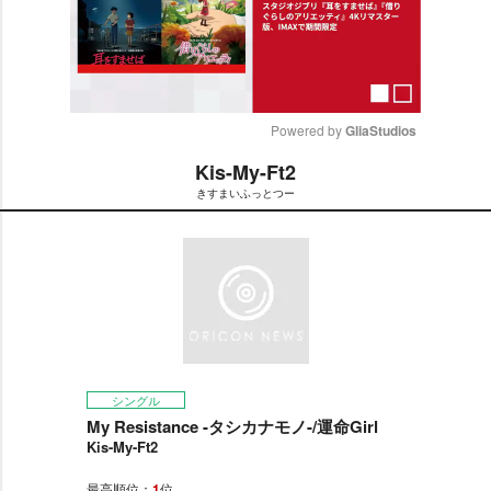
Powered by 
GliaStudios
Kis-My-Ft2
M
きすまいふっとつー
u
t
e
シングル
My Resistance -タシカナモノ-/運命Girl
Kis-My-Ft2
最高順位：
1
位